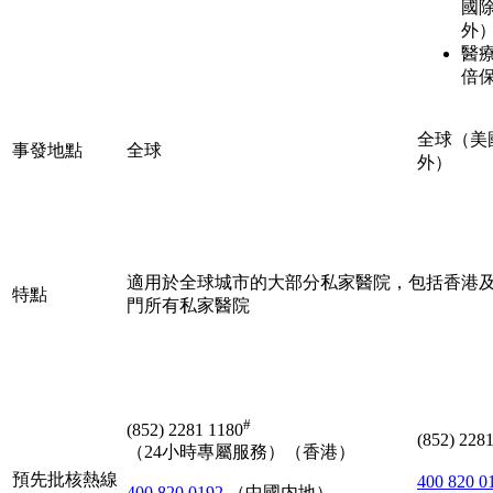
國
外
醫
倍
全球（美
事發地點
全球
外）
適用於全球城市的大部分私家醫院，包括香港
特點
門所有私家醫院
#
(852) 2281 1180
(852) 228
（24小時專屬服務）（香港）
預先批核熱線
400 820 0
400 820 0192
（中國内地）