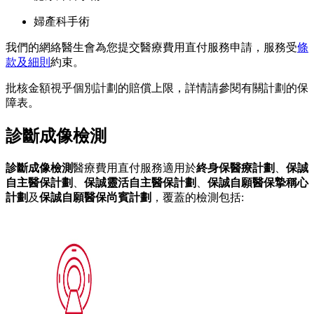
婦產科手術
我們的網絡醫生會為您提交醫療費用直付服務申請，服務受
條
款及細則
約束。
批核金額視乎個別計劃的賠償上限，詳情請參閱有關計劃的保
障表。
診斷成像檢測
診斷成像檢測
醫療費用直付服務適用於
終身保醫療計劃
、
保誠
自主醫保計劃
、
保誠靈活自主醫保計劃
、
保誠自願醫保摯稱心
計劃
及
保誠自願醫保尚賓計劃
，覆蓋的檢測包括: