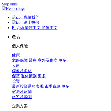
Skip links
聯絡我們
網上投保
English
繁體中文
简体中文
產品
個人保險
健康
危疾保障
醫療
意外及傷病
更多
人壽
儲蓄及退休
儲蓄
退休策劃
更多
投資
最新投資選項表現
市場資訊
更多
家居及寵物
旅遊及消閒
企業方案