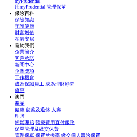
myPrudential
用myPrudential 管理保單
保險百科
保險知識
守護健康
財富增值
在港安居
關於我們
企業簡介
客戶承諾
新聞中心
企業獎項
工作機會
成為保誠員工
成為理財顧問
優惠
澳門
產品
健康
儲蓄及退休
人壽
理賠
輕鬆理賠
醫療費用直付服務
保單管理及繳交保費
管理保單
保費兌換率
繳交個人壽險保費