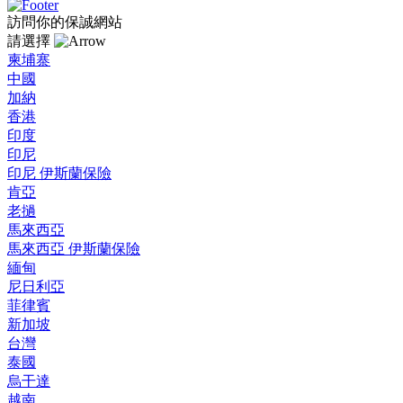
訪問你的保誠網站
請選擇
柬埔寨
中國
加納
香港
印度
印尼
印尼 伊斯蘭保險
肯亞
老撾
馬來西亞
馬來西亞 伊斯蘭保險
緬甸
尼日利亞
菲律賓
新加坡
台灣
泰國
烏干達
越南