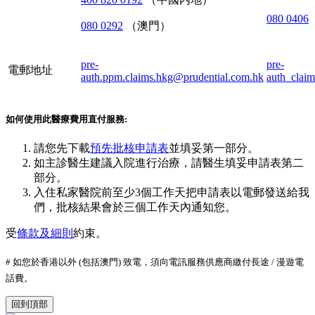
080 0406
080 0292
（澳門）
pre-
pre-
電郵地址
auth.ppm.claims.hkg@prudential.com.hk
auth_clai
如何使用此醫療費用直付服務:
請您先下載
預先批核申請表
並填妥第一部分。
如主診醫生建議入院進行治療，請醫生填妥申請表第二
部分。
入住私家醫院前至少3個工作天把申請表以電郵發送給我
們，批核結果會於三個工作天內通知您。
受
條款及細則
約束。
# 如您於香港以外 (包括澳門) 致電，須向電訊服務供應商繳付長途 / 漫遊電
話費。
回到頂部