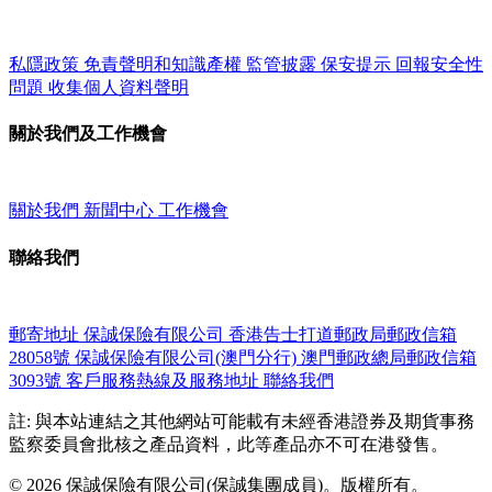
私隱政策
免責聲明和知識產權
監管披露
保安提示
回報安全性
問題
收集個人資料聲明
關於我們及工作機會
關於我們
新聞中心
工作機會
聯絡我們
郵寄地址
保誠保險有限公司
香港告士打道郵政局郵政信箱
28058號
保誠保險有限公司(澳門分行)
澳門郵政總局郵政信箱
3093號
客戶服務熱線及服務地址
聯絡我們
註: 與本站連結之其他網站可能載有未經香港證券及期貨事務
監察委員會批核之產品資料，此等產品亦不可在港發售。
© 2026 保誠保險有限公司(保誠集團成員)。版權所有。