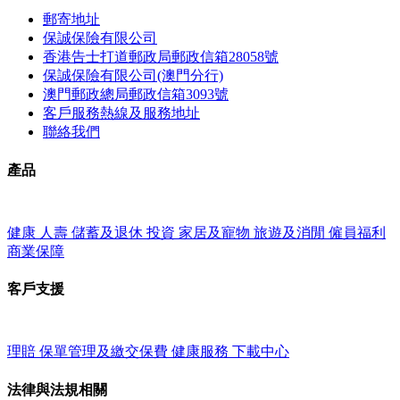
郵寄地址
保誠保險有限公司
香港告士打道郵政局郵政信箱28058號
保誠保險有限公司(澳門分行)
澳門郵政總局郵政信箱3093號
客戶服務熱線及服務地址
聯絡我們
產品
健康
人壽
儲蓄及退休
投資
家居及寵物
旅遊及消閒
僱員福利
商業保障
客戶支援
理賠
保單管理及繳交保費
健康服務
下載中心
法律與法規相關