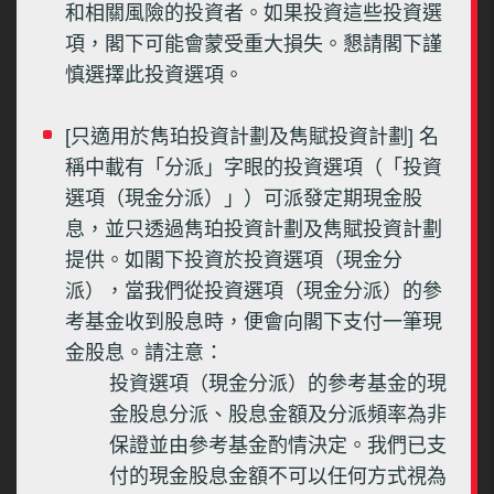
和相關風險的投資者。如果投資這些投資選
項，閣下可能會蒙受重大損失。懇請閣下謹
慎選擇此投資選項。
[只適用於雋珀投資計劃及雋賦投資計劃] 名
稱中載有「分派」字眼的投資選項（「投資
買入價 / 每單位資產淨值
選項（現金分派）」）可派發定期現金股
1m
3m
6m
1y
2y
5y
息，並只透過雋珀投資計劃及雋賦投資計劃
時期:
8/8/2025-8/8/2026
提供。如閣下投資於投資選項（現金分
派），當我們從投資選項（現金分派）的參
年度表現 (%)
考基金收到股息時，便會向閣下支付一筆現
14.94
金股息。請注意：
投資選項（現金分派）的參考基金的現
14.54
金股息分派、股息金額及分派頻率為非
保證並由參考基金酌情決定。我們已支
9.83
付的現金股息金額不可以任何方式視為