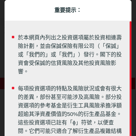
重要提示：
最新投資選項表現
於本網頁內列出之投資選項屬於投資相連壽
投資相連壽險計劃
險計劃，並由保誠保險有限公司（「保誠」
或「我們的」或「我們」）發行。閣下的投
投資選項名稱
資會受保誠的信貸風險及其他投資風險影
響。
參考基金價格走勢圖
每項投資選項的特點及風險狀況或會有很大
的差異，部份甚至可能涉及高風險。部分投
以下投資選項與證監會認可的基金掛鈎。以下表現資料乃投資選項
資選項的參考基金是衍生工具風險承擔淨額
的相關參考基金之表現。
超逾其淨資產價值的50%的衍生產品基金。
這些投資選項已註有「ϕ」符號，以便查
閱。它們可能只適合了解衍生產品複雜結構