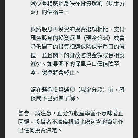
並不表示將來亦會有類似的業績。以上投資選項價格只供
減少會相應地反映在投資選項（現金分
參考用途。以上投資選項適用於保誠發行之投資相連壽險
派）的價格中。
計劃包括「雋景」組合投資計劃、「雋景」整付保費投資
計劃、「運籌」晉景投資計劃(「運籌」晉景投資計劃自
2015年1月20日起停止接受新客戶)、「運籌智賞」投資計
與將股息再投資的投資選項相比，支付
劃(「運籌智賞」投資計劃自2013年12月1日起停止接受新
客戶)、「運籌智富」投資計劃(「運籌智富」投資計劃自
現金股息的投資選項（現金分派）或會
2010年2月1日起停止接受新客戶)、尊尚退休寶計劃(尊尚
降低閣下的投資相連保險保單戶口的價
退休寶計劃自2015年1月1日起停止接受新客戶)、俊傑尚盛
計劃(俊傑尚盛計劃自2015年1月1日起停止接受新客戶)、
值，並且閣下的身故賠償金額或會相應
「運籌」優越投資計劃(「運籌」優越投資計劃自2015年1
減少。如果閣下的保單戶口價值降至
月20日起停止接受新客戶)、「運籌」財智保障計劃(「運
籌」財智保障計劃自2013年10月1日起停止接受新客戶)、
零，保單將會終止。
「運籌」智選保障計劃(「運籌」智選保障計劃自2013年10
月1日起停止接受新客戶)、「投資創富」保障計劃(「投資
創富」保障計劃自2015年1月1日起停止接受新客戶)、「卓
請在選擇投資選項（現金分派）前，確
越人生」保障計劃(「卓越人生」保障計劃自2011年6月25
保閣下已對其了解。
日起停止接受新客戶)、「投資寶」(「投資寶」自2015年1
月1日起停止接受新客戶)、「極蓄」智選計劃(「極蓄」智
選計劃自2007年8月16日起停止接受新客戶)及「運籌」萬
警告：請注意，正分派收益率並不意味著正
全保障計劃(「運籌」萬全保障計劃自2005年11月14日起停
回報。投資者不應僅根據此處包含的資訊作
止接受新客戶)。有關保誠之投資相連保險產品計劃的收
費、風險因素及條款及條件之詳情，請參閱銷售文件及/或
出任何投資決定。
保單文件。