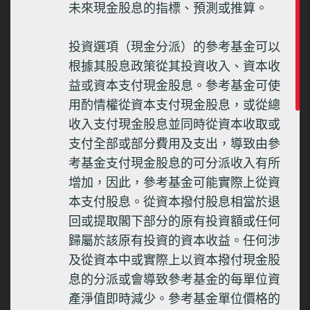
未來現金股息的指標、預測或推算。
-1.55
-14.66
投資選項（現金分派）的參考基金可以
根據其股息政策從其投資收入、資本收
12.47
益或資本支付現金股息。參考基金可使
用酌情權從資本支付現金股息，或從總
計算方式: 美元買入價並股息再投資計算
收入支付現金股息並同時從資本收取或
*截至
2026
年
8
月
7
日
支付全部或部分費用及支出，導致由參
考基金支付現金股息的可分派收入有所
NA 代表不適用
增加，因此，參考基金可能實際上從資
本支付股息。從資本撥付股息相當於退
Δ 參考基金的表現是由參考基金的成立日期起至該年年底計
算。
回或提取閣下部分的原有投資額或任何
歸屬於該原有投資的資本收益。任何涉
投資選項資料來源︰保誠保險有限公司("保誠")。
及從資本中或實際上以資本撥付現金股
參考基金資料來源︰晨星有限公司。
息的分派或會導致參考基金的每單位資
產淨值即時減少。參考基金單位價格的
投資涉及風險，投資的收益可跌亦可升。基金過往的表現