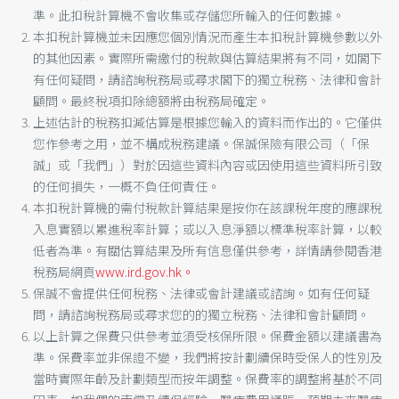
準。此扣稅計算機不會收集或存儲您所輸入的任何數據。
本扣稅計算機並未因應您個別情況而產生本扣稅計算機參數以外
的其他因素。實際所需繳付的稅款與估算結果將有不同，如閣下
有任何疑問，請諮詢稅務局或尋求閣下的獨立稅務、法律和會計
顧問。最終稅項扣除總額將由稅務局確定。
上述估計的稅務扣減估算是根據您輸入的資料而作出的。它僅供
您作參考之用，並不構成稅務建議。保誠保險有限公司（「保
誠」或「我們」）對於因這些資料內容或因使用這些資料所引致
的任何損失，一概不負任何責任。
本扣稅計算機的需付稅款計算結果是按你在該課稅年度的應課稅
入息實額以累進稅率計算；或以入息淨額以標準稅率計算，以較
低者為準。有關估算結果及所有信息僅供參考，詳情請參閱香港
稅務局網頁
www.ird.gov.hk。
保誠不會提供任何稅務、法律或會計建議或諮詢。如有任何疑
問，請諮詢稅務局或尋求您的的獨立稅務、法律和會計顧問。
以上計算之保費只供參考並須受核保所限。保費金額以建議書為
準。保費率並非保證不變，我們將按計劃續保時受保人的性別及
當時實際年齡及計劃類型而按年調整。保費率的調整將基於不同