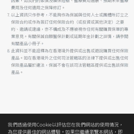
因素，如我們的索償及續保經驗、醫療費用通脹、預期未來醫療
費用及任何適用之保障修訂。
以上資訊只作參考，不能夠作為保誠與任何人士或團體所訂立之
保險合約或作為簽訂任何保險合約（或投資或其他決定）之要
約、邀請或建議，亦不構成及不應被視作任何有關購買保單的專
業意見。有關保誠自願醫保計劃或延期年金計劃之詳情，請參閱
有關產品小冊子。
此資料並不能詮釋為在香港境外提供或出售或遊說購買任何保險
產品。如在香港境外之任何司法管轄區的法律下提供或出售任何
保險產品屬於違法，保誠不會在該司法管轄區提供或出售該保險
產品。
我們透過使用Cookie以評估您在我們網站的使用情況，
為您提供最佳的網站體驗。如果您繼續瀏覽本網站，即