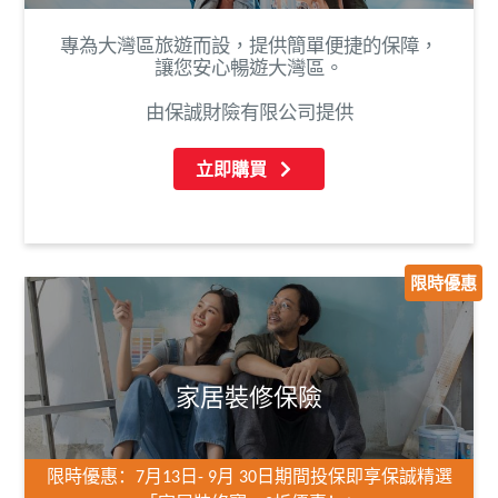
專為大灣區旅遊而設，提供簡單便捷的保障，
讓您安心暢遊大灣區。
由保誠財險有限公司提供
立即購買
限時優惠
家居裝修保險
限時優惠：
7
月
13
日
- 9
月
30
日期間投保即享保誠精選