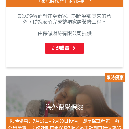
「家居裝修寶」
8
折優惠！
*
讓您從容面對在翻新家居期間突如其來的意
外，助您安心完成整項家居裝修工程。
由保誠財險有限公司提供
立即購買
限時優惠
海外留學保險
限時優惠：
7
月
13
日–
9
月
30
日投保，即享保誠精選「海
外留學寶」卓越計劃首年保費
7
折／基本計劃首年保費
85