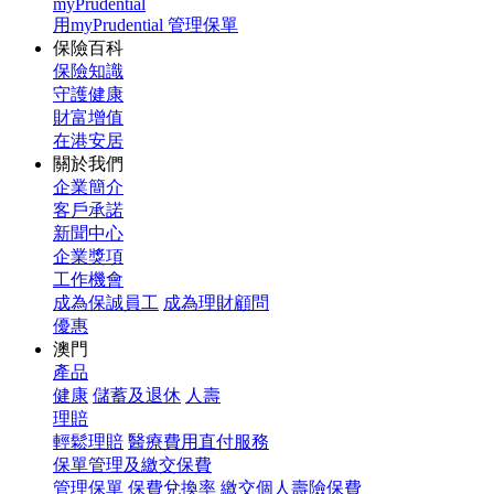
myPrudential
用myPrudential 管理保單
保險百科
保險知識
守護健康
財富增值
在港安居
關於我們
企業簡介
客戶承諾
新聞中心
企業獎項
工作機會
成為保誠員工
成為理財顧問
優惠
澳門
產品
健康
儲蓄及退休
人壽
理賠
輕鬆理賠
醫療費用直付服務
保單管理及繳交保費
管理保單
保費兌換率
繳交個人壽險保費