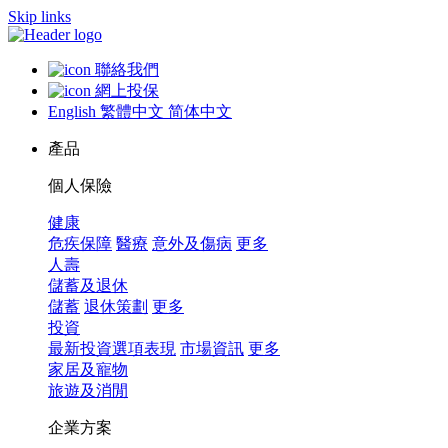
Skip links
聯絡我們
網上投保
English
繁體中文
简体中文
產品
個人保險
健康
危疾保障
醫療
意外及傷病
更多
人壽
儲蓄及退休
儲蓄
退休策劃
更多
投資
最新投資選項表現
市場資訊
更多
家居及寵物
旅遊及消閒
企業方案