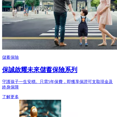
儲蓄保險
保誠啟耀未來儲蓄保險系列
守護孩子一生安穩。只需5年保費，即獲享保證可支取現金及
終身保障
了解更多