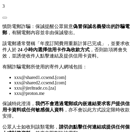
3
慎防電郵詐騙：保誠提醒公眾留意
偽冒保誠名義發出的詐騙電
郵
，有關電郵內容並非由保誠發出。
該電郵通常聲稱「年度訂閱費用重新計算已完成」，並要求收
件人於
24 小時內選擇信用卡作為收款方式
，否則款項將會失
效，並誘使收件人點擊連結及提供信用卡資料。
有關詐騙電郵所使用的寄件人網域包括：
xxx@shared1.ccsend.[com]
xxx@shared2.ccsend.[com]
xxx@jireltrade.co.[za]
xxx@proton.me
保誠特此澄清，
我們不會透過電郵或內嵌連結要求客戶提供信
用卡資料或任何敏感個人資料
，亦不會以此方式設定限時收款
安排。
公眾人士如收到該類電郵，
請切勿點擊任何連結或提供任何個