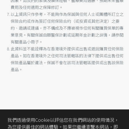
因素，如我們的索償及續保經驗、醫療費用通脹、預期未來醫療
費用及任何適用之保障修訂。
以上資訊只作參考，不能夠作為保誠與任何人士或團體所訂立之
保險合約或作為簽訂任何保險合約（或投資或其他決定）之要
約、邀請或建議，亦不構成及不應被視作任何有關購買保單的專
業意見。有關保誠自願醫保計劃或延期年金計劃之詳情，請參閱
有關產品小冊子。
此資料並不能詮釋為在香港境外提供或出售或遊說購買任何保險
產品。如在香港境外之任何司法管轄區的法律下提供或出售任何
保險產品屬於違法，保誠不會在該司法管轄區提供或出售該保險
產品。
我們透過使用Cookie以評估您在我們網站的使用情況，
為您提供最佳的網站體驗。如果您繼續瀏覽本網站，即