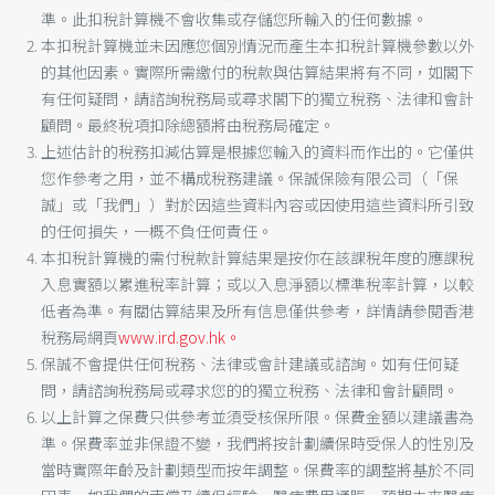
準。此扣稅計算機不會收集或存儲您所輸入的任何數據。
本扣稅計算機並未因應您個別情況而產生本扣稅計算機參數以外
的其他因素。實際所需繳付的稅款與估算結果將有不同，如閣下
有任何疑問，請諮詢稅務局或尋求閣下的獨立稅務、法律和會計
顧問。最終稅項扣除總額將由稅務局確定。
上述估計的稅務扣減估算是根據您輸入的資料而作出的。它僅供
您作參考之用，並不構成稅務建議。保誠保險有限公司（「保
誠」或「我們」）對於因這些資料內容或因使用這些資料所引致
的任何損失，一概不負任何責任。
本扣稅計算機的需付稅款計算結果是按你在該課稅年度的應課稅
入息實額以累進稅率計算；或以入息淨額以標準稅率計算，以較
低者為準。有關估算結果及所有信息僅供參考，詳情請參閱香港
稅務局網頁
www.ird.gov.hk。
保誠不會提供任何稅務、法律或會計建議或諮詢。如有任何疑
問，請諮詢稅務局或尋求您的的獨立稅務、法律和會計顧問。
以上計算之保費只供參考並須受核保所限。保費金額以建議書為
準。保費率並非保證不變，我們將按計劃續保時受保人的性別及
當時實際年齡及計劃類型而按年調整。保費率的調整將基於不同