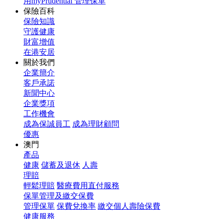
用myPrudential 管理保單
保險百科
保險知識
守護健康
財富增值
在港安居
關於我們
企業簡介
客戶承諾
新聞中心
企業獎項
工作機會
成為保誠員工
成為理財顧問
優惠
澳門
產品
健康
儲蓄及退休
人壽
理賠
輕鬆理賠
醫療費用直付服務
保單管理及繳交保費
管理保單
保費兌換率
繳交個人壽險保費
健康服務