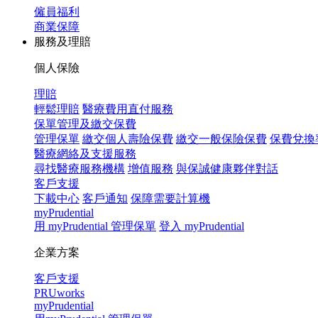
僱員福利
商業保障
服務及理賠
個人保險
理賠
輕鬆理賠
醫療費用直付服務
保單管理及繳交保費
管理保單
繳交個人壽險保費
繳交一般保險保費
保費兌換
醫療網絡及支援服務
尋找醫療服務機構
增值服務
與保誠健康夥伴對話
客戶支援
下載中心
客戶通知
保障需要計算機
myPrudential
用 myPrudential 管理保單
登入 myPrudential
企業方案
客戶支援
PRUworks
myPrudential