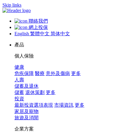
Skip links
聯絡我們
網上投保
English
繁體中文
简体中文
產品
個人保險
健康
危疾保障
醫療
意外及傷病
更多
人壽
儲蓄及退休
儲蓄
退休策劃
更多
投資
最新投資選項表現
市場資訊
更多
家居及寵物
旅遊及消閒
企業方案