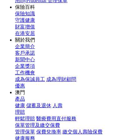
用myPrudential 管理保單
保險百科
保險知識
守護健康
財富增值
在港安居
關於我們
企業簡介
客戶承諾
新聞中心
企業獎項
工作機會
成為保誠員工
成為理財顧問
優惠
澳門
產品
健康
儲蓄及退休
人壽
理賠
輕鬆理賠
醫療費用直付服務
保單管理及繳交保費
管理保單
保費兌換率
繳交個人壽險保費
健康服務