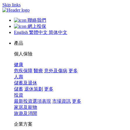
Skip links
聯絡我們
網上投保
English
繁體中文
简体中文
產品
個人保險
健康
危疾保障
醫療
意外及傷病
更多
人壽
儲蓄及退休
儲蓄
退休策劃
更多
投資
最新投資選項表現
市場資訊
更多
家居及寵物
旅遊及消閒
企業方案