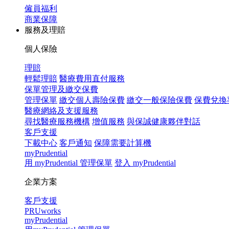
僱員福利
商業保障
服務及理賠
個人保險
理賠
輕鬆理賠
醫療費用直付服務
保單管理及繳交保費
管理保單
繳交個人壽險保費
繳交一般保險保費
保費兌換
醫療網絡及支援服務
尋找醫療服務機構
增值服務
與保誠健康夥伴對話
客戶支援
下載中心
客戶通知
保障需要計算機
myPrudential
用 myPrudential 管理保單
登入 myPrudential
企業方案
客戶支援
PRUworks
myPrudential