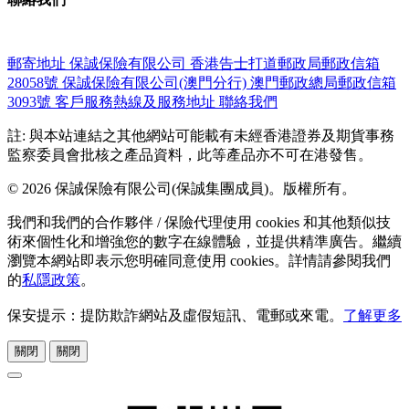
郵寄地址
保誠保險有限公司
香港告士打道郵政局郵政信箱
28058號
保誠保險有限公司(澳門分行)
澳門郵政總局郵政信箱
3093號
客戶服務熱線及服務地址
聯絡我們
註: 與本站連結之其他網站可能載有未經香港證券及期貨事務
監察委員會批核之產品資料，此等產品亦不可在港發售。
© 2026 保誠保險有限公司(保誠集團成員)。版權所有。
我們和我們的合作夥伴 / 保險代理使用 cookies 和其他類似技
術來個性化和增強您的數字在線體驗，並提供精準廣告。繼續
瀏覽本網站即表示您明確同意使用 cookies。詳情請參閱我們
的
私隱政策
。
保安提示：提防欺詐網站及虛假短訊、電郵或來電。
了解更多
關閉
關閉