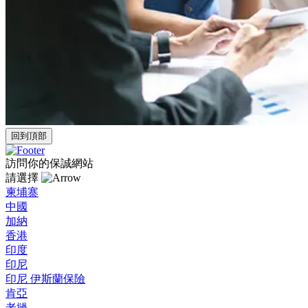
回到頂部
訪問你的保誠網站
請選擇
柬埔寨
中國
加納
香港
印度
印尼
印尼 伊斯蘭保險
肯亞
老撾