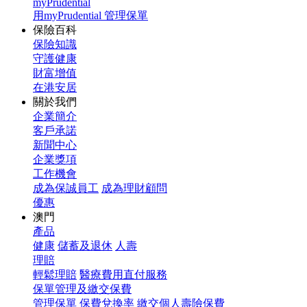
myPrudential
用myPrudential 管理保單
保險百科
保險知識
守護健康
財富增值
在港安居
關於我們
企業簡介
客戶承諾
新聞中心
企業獎項
工作機會
成為保誠員工
成為理財顧問
優惠
澳門
產品
健康
儲蓄及退休
人壽
理賠
輕鬆理賠
醫療費用直付服務
保單管理及繳交保費
管理保單
保費兌換率
繳交個人壽險保費