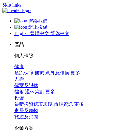
Skip links
聯絡我們
網上投保
English
繁體中文
简体中文
產品
個人保險
健康
危疾保障
醫療
意外及傷病
更多
人壽
儲蓄及退休
儲蓄
退休策劃
更多
投資
最新投資選項表現
市場資訊
更多
家居及寵物
旅遊及消閒
企業方案