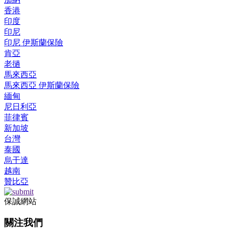
香港
印度
印尼
印尼 伊斯蘭保險
肯亞
老撾
馬來西亞
馬來西亞 伊斯蘭保險
緬甸
尼日利亞
菲律賓
新加坡
台灣
泰國
烏干達
越南
贊比亞
保誠網站
關注我們