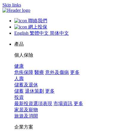
Skip links
聯絡我們
網上投保
English
繁體中文
简体中文
產品
個人保險
健康
危疾保障
醫療
意外及傷病
更多
人壽
儲蓄及退休
儲蓄
退休策劃
更多
投資
最新投資選項表現
市場資訊
更多
家居及寵物
旅遊及消閒
企業方案