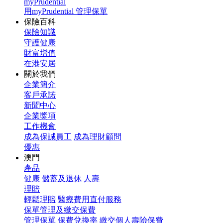
myPrudential
用myPrudential 管理保單
保險百科
保險知識
守護健康
財富增值
在港安居
關於我們
企業簡介
客戶承諾
新聞中心
企業獎項
工作機會
成為保誠員工
成為理財顧問
優惠
澳門
產品
健康
儲蓄及退休
人壽
理賠
輕鬆理賠
醫療費用直付服務
保單管理及繳交保費
管理保單
保費兌換率
繳交個人壽險保費