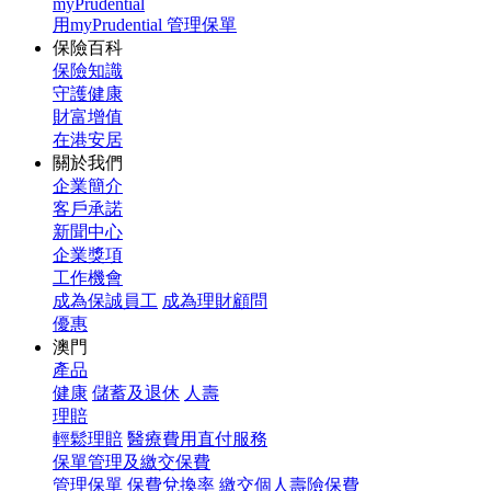
myPrudential
用myPrudential 管理保單
保險百科
保險知識
守護健康
財富增值
在港安居
關於我們
企業簡介
客戶承諾
新聞中心
企業獎項
工作機會
成為保誠員工
成為理財顧問
優惠
澳門
產品
健康
儲蓄及退休
人壽
理賠
輕鬆理賠
醫療費用直付服務
保單管理及繳交保費
管理保單
保費兌換率
繳交個人壽險保費