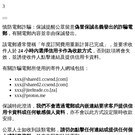
3
慎防電郵詐騙：保誠提醒公眾留意
偽冒保誠名義發出的詐騙電
郵
，有關電郵內容並非由保誠發出。
該電郵通常聲稱「年度訂閱費用重新計算已完成」，並要求收
件人於
24 小時內選擇信用卡作為收款方式
，否則款項將會失
效，並誘使收件人點擊連結及提供信用卡資料。
有關詐騙電郵所使用的寄件人網域包括：
xxx@shared1.ccsend.[com]
xxx@shared2.ccsend.[com]
xxx@jireltrade.co.[za]
xxx@proton.me
保誠特此澄清，
我們不會透過電郵或內嵌連結要求客戶提供信
用卡資料或任何敏感個人資料
，亦不會以此方式設定限時收款
安排。
公眾人士如收到該類電郵，
請切勿點擊任何連結或提供任何個