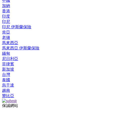
中國
加納
香港
印度
印尼
印尼 伊斯蘭保險
肯亞
老撾
馬來西亞
馬來西亞 伊斯蘭保險
緬甸
尼日利亞
菲律賓
新加坡
台灣
泰國
烏干達
越南
贊比亞
保誠網站