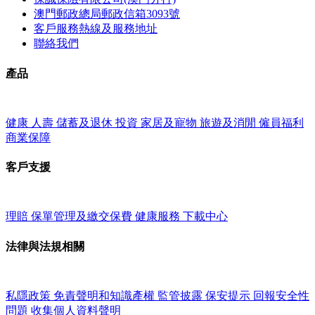
澳門郵政總局郵政信箱3093號
客戶服務熱線及服務地址
聯絡我們
產品
健康
人壽
儲蓄及退休
投資
家居及寵物
旅遊及消閒
僱員福利
商業保障
客戶支援
理賠
保單管理及繳交保費
健康服務
下載中心
法律與法規相關
私隱政策
免責聲明和知識產權
監管披露
保安提示
回報安全性
問題
收集個人資料聲明