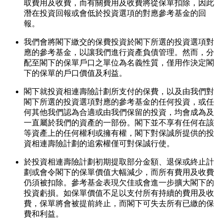
取費用及收費，而有關費用及收費將從保單扣除，因此
潛在投資回報或會低於投資選項的對應參考基金的回
報。
我們會將閣下繳交的保費投資於閣下所選的投資選項對
應的參考基金，以讓我們進行資產負債管理。然而，分
配至閣下的保單戶口之單位為名義性質，僅用作決定閣
下的保單的戶口價值及利益。
閣下就投資相連壽險計劃所支付的保費，以及由我們對
閣下所選的投資選項對應的參考基金的任何投資，或任
何其他我們認為合適或由我們保留的投資，均會成為及
一直屬於我們的資產的一部份。閣下並不享有任何在該
等資產上的任何權利或擁有權，閣下對保誠所提供的投
資相連壽險計劃的追索權僅可對保誠行使。
於投資相連壽險計劃初期提取部分金額、退保或終止計
劃或會令閣下的保單價值大幅減少，而所有費用及收費
仍須被扣除。參考基金表現欠佳或會進一步擴大閣下的
投資虧損。如保單價值不足以支付所有持續的費用及收
費，保單將會被提前終止，而閣下可失去所有已繳的保
費和利益。