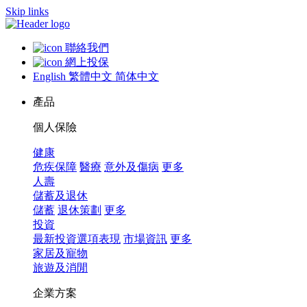
Skip links
聯絡我們
網上投保
English
繁體中文
简体中文
產品
個人保險
健康
危疾保障
醫療
意外及傷病
更多
人壽
儲蓄及退休
儲蓄
退休策劃
更多
投資
最新投資選項表現
市場資訊
更多
家居及寵物
旅遊及消閒
企業方案