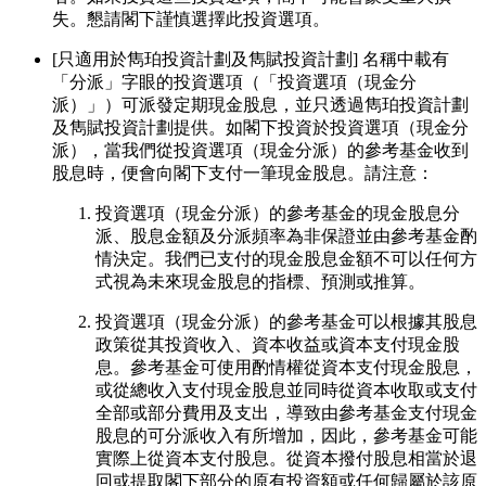
失。懇請閣下謹慎選擇此投資選項。
[只適用於雋珀投資計劃及雋賦投資計劃] 名稱中載有
「分派」字眼的投資選項（「投資選項（現金分
派）」）可派發定期現金股息，並只透過雋珀投資計劃
及雋賦投資計劃提供。如閣下投資於投資選項（現金分
派），當我們從投資選項（現金分派）的參考基金收到
股息時，便會向閣下支付一筆現金股息。請注意：
投資選項（現金分派）的參考基金的現金股息分
派、股息金額及分派頻率為非保證並由參考基金酌
情決定。我們已支付的現金股息金額不可以任何方
式視為未來現金股息的指標、預測或推算。
投資選項（現金分派）的參考基金可以根據其股息
政策從其投資收入、資本收益或資本支付現金股
息。參考基金可使用酌情權從資本支付現金股息，
或從總收入支付現金股息並同時從資本收取或支付
全部或部分費用及支出，導致由參考基金支付現金
股息的可分派收入有所增加，因此，參考基金可能
實際上從資本支付股息。從資本撥付股息相當於退
回或提取閣下部分的原有投資額或任何歸屬於該原