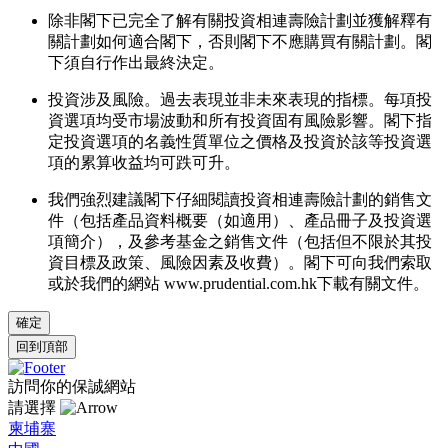
除非閣下已完全了解有關投資相連壽險計劃並獲解釋有
關計劃如何適合閣下，否則閣下不應購買有關計劃。閣
下須自行作出最終決定。
投資涉及風險。過去表現並非未來表現的指標。每項投
資選項均受市場波動和所有投資固有風險影響。閣下指
定投資選項的名義性質單位之價格及投資於該等投資選
項的累算收益均可跌可升。
我們強烈建議閣下仔細閱讀投資相連壽險計劃的銷售文
件（包括產品資料概要（如適用）、產品冊子及投資選
項簡介），及參考基金之銷售文件（包括但不限於其投
資目標及政策、風險因素及收費）。閣下可向我們索取
或於我們的網站 www.prudential.com.hk下載有關文件。
確定
回到頂部
訪問你的保誠網站
請選擇
柬埔寨