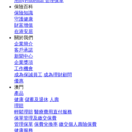
用myPrudential 管理保單
保險百科
保險知識
守護健康
財富增值
在港安居
關於我們
企業簡介
客戶承諾
新聞中心
企業獎項
工作機會
成為保誠員工
成為理財顧問
優惠
澳門
產品
健康
儲蓄及退休
人壽
理賠
輕鬆理賠
醫療費用直付服務
保單管理及繳交保費
管理保單
保費兌換率
繳交個人壽險保費
健康服務