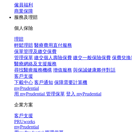
僱員福利
商業保障
服務及理賠
個人保險
理賠
輕鬆理賠
醫療費用直付服務
保單管理及繳交保費
管理保單
繳交個人壽險保費
繳交一般保險保費
保費兌換
醫療網絡及支援服務
尋找醫療服務機構
增值服務
與保誠健康夥伴對話
客戶支援
下載中心
客戶通知
保障需要計算機
myPrudential
用 myPrudential 管理保單
登入 myPrudential
企業方案
客戶支援
PRUworks
myPrudential