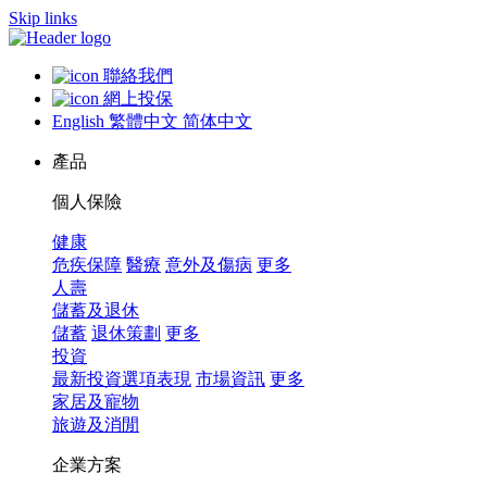
Skip links
聯絡我們
網上投保
English
繁體中文
简体中文
產品
個人保險
健康
危疾保障
醫療
意外及傷病
更多
人壽
儲蓄及退休
儲蓄
退休策劃
更多
投資
最新投資選項表現
市場資訊
更多
家居及寵物
旅遊及消閒
企業方案