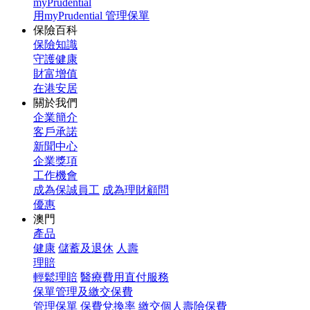
myPrudential
用myPrudential 管理保單
保險百科
保險知識
守護健康
財富增值
在港安居
關於我們
企業簡介
客戶承諾
新聞中心
企業獎項
工作機會
成為保誠員工
成為理財顧問
優惠
澳門
產品
健康
儲蓄及退休
人壽
理賠
輕鬆理賠
醫療費用直付服務
保單管理及繳交保費
管理保單
保費兌換率
繳交個人壽險保費