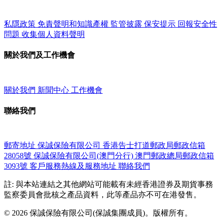
私隱政策
免責聲明和知識產權
監管披露
保安提示
回報安全性
問題
收集個人資料聲明
關於我們及工作機會
關於我們
新聞中心
工作機會
聯絡我們
郵寄地址
保誠保險有限公司
香港告士打道郵政局郵政信箱
28058號
保誠保險有限公司(澳門分行)
澳門郵政總局郵政信箱
3093號
客戶服務熱線及服務地址
聯絡我們
註: 與本站連結之其他網站可能載有未經香港證券及期貨事務
監察委員會批核之產品資料，此等產品亦不可在港發售。
© 2026 保誠保險有限公司(保誠集團成員)。版權所有。