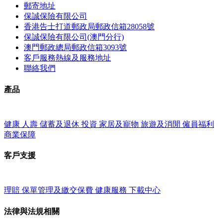
郵寄地址
保誠保險有限公司
香港告士打道郵政局郵政信箱28058號
保誠保險有限公司(澳門分行)
澳門郵政總局郵政信箱3093號
客戶服務熱線及服務地址
聯絡我們
產品
健康
人壽
儲蓄及退休
投資
家居及寵物
旅遊及消閒
僱員福利
商業保障
客戶支援
理賠
保單管理及繳交保費
健康服務
下載中心
法律與法規相關