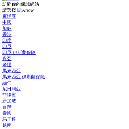
訪問你的保誠網站
請選擇
柬埔寨
中國
加納
香港
印度
印尼
印尼 伊斯蘭保險
肯亞
老撾
馬來西亞
馬來西亞 伊斯蘭保險
緬甸
尼日利亞
菲律賓
新加坡
台灣
泰國
烏干達
越南