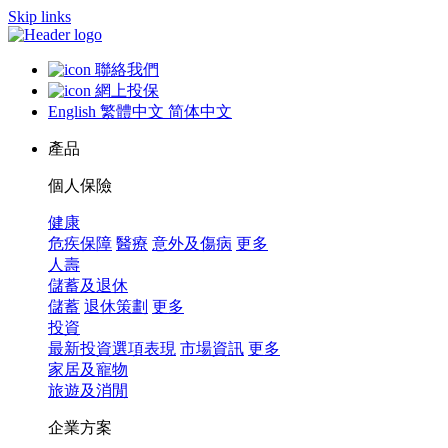
Skip links
聯絡我們
網上投保
English
繁體中文
简体中文
產品
個人保險
健康
危疾保障
醫療
意外及傷病
更多
人壽
儲蓄及退休
儲蓄
退休策劃
更多
投資
最新投資選項表現
市場資訊
更多
家居及寵物
旅遊及消閒
企業方案