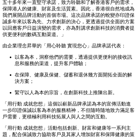
五十多年來一直堅守承諾，致力聆聽和了解香港客戶的需求，
保障港人的健康、財富及生活質素。因此，香港很自然地成為
我們展開品牌活動的首個市場。這次品牌承諾的蛻變亦印證保
誠多年來以客為先、力求創新的決心，更透過提供全面的方案
以回應客戶日益演變的需求，亦為對講求創新科技的消費者提
供更便利的數碼互動渠道。」
由企業理念昇華的「用心聆聽 實現您心」品牌承諾代表：
以客為本，洞察他們的需要，透過提供更便利的接收訊
息和服務的渠道，提升客戶體驗；
在保障、健康及保健、儲蓄和退休幾方面開拓全面的解
決方案；
緊守以人為本的宗旨，在創新科技上推陳出新。
「用行動 成就您想」這個以嶄新品牌承諾為本的宣傳活動進
一步印證保誠以客為本的服務精神，不但隨時隨地致力滿足客
戶需要，更積極利用科技拓展人與人之間的互動。
「用行動 成就您想」活動包括創新、財富和健康等一系列主
題，配合保誠致力協助客戶及其家人增加財富和保障健康的策