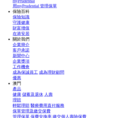
myPrudential
用myPrudential 管理保單
保險百科
保險知識
守護健康
財富增值
在港安居
關於我們
企業簡介
客戶承諾
新聞中心
企業獎項
工作機會
成為保誠員工
成為理財顧問
優惠
澳門
產品
健康
儲蓄及退休
人壽
理賠
輕鬆理賠
醫療費用直付服務
保單管理及繳交保費
管理保單
保費兌換率
繳交個人壽險保費