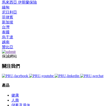
馬來西亞 伊斯蘭保險
緬甸
尼日利亞
菲律賓
新加坡
台灣
泰國
烏干達
越南
贊比亞
保誠網站
關注我們
產品
健康
人壽
儲蓄及退休