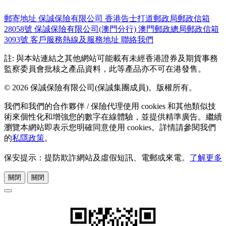
郵寄地址
保誠保險有限公司
香港告士打道郵政局郵政信箱
28058號
保誠保險有限公司(澳門分行)
澳門郵政總局郵政信箱
3093號
客戶服務熱線及服務地址
聯絡我們
註: 與本站連結之其他網站可能載有未經香港證券及期貨事務
監察委員會批核之產品資料，此等產品亦不可在港發售。
© 2026 保誠保險有限公司(保誠集團成員)。版權所有。
我們和我們的合作夥伴 / 保險代理使用 cookies 和其他類似技
術來個性化和增強您的數字在線體驗，並提供精準廣告。繼續
瀏覽本網站即表示您明確同意使用 cookies。詳情請參閱我們
的
私隱政策
。
保安提示：提防欺詐網站及虛假短訊、電郵或來電。
了解更多
關閉
關閉