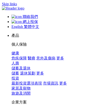
Skip links
聯絡我們
網上投保
English
繁體中文
產品
個人保險
健康
危疾保障
醫療
意外及傷病
更多
人壽
儲蓄及退休
儲蓄
退休策劃
更多
投資
最新投資選項表現
市場資訊
更多
家居及寵物
旅遊及消閒
企業方案