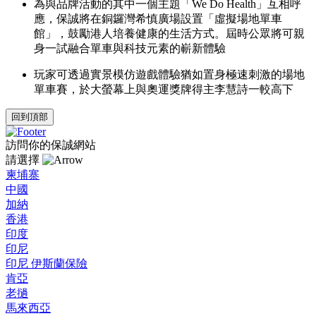
為與品牌活動的其中一個主題「We Do Health」互相呼
應，保誠將在銅鑼灣希慎廣場設置「虛擬場地單車
館」，鼓勵港人培養健康的生活方式。屆時公眾將可親
身一試融合單車與科技元素的嶄新體驗
玩家可透過實景模仿遊戲體驗猶如置身極速刺激的場地
單車賽，於大螢幕上與奧運獎牌得主李慧詩一較高下
回到頂部
訪問你的保誠網站
請選擇
柬埔寨
中國
加納
香港
印度
印尼
印尼 伊斯蘭保險
肯亞
老撾
馬來西亞