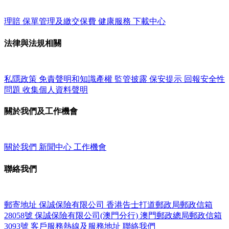
理賠
保單管理及繳交保費
健康服務
下載中心
法律與法規相關
私隱政策
免責聲明和知識產權
監管披露
保安提示
回報安全性
問題
收集個人資料聲明
關於我們及工作機會
關於我們
新聞中心
工作機會
聯絡我們
郵寄地址
保誠保險有限公司
香港告士打道郵政局郵政信箱
28058號
保誠保險有限公司(澳門分行)
澳門郵政總局郵政信箱
3093號
客戶服務熱線及服務地址
聯絡我們