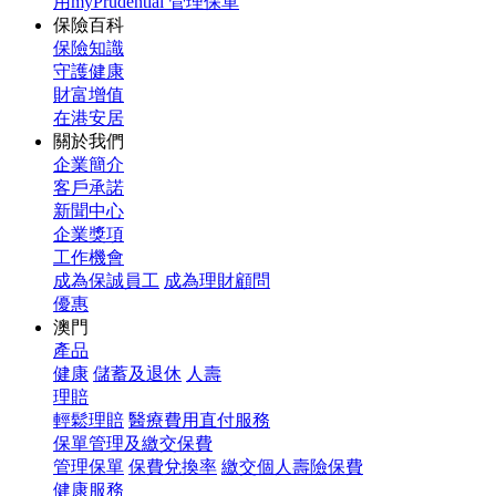
用myPrudential 管理保單
保險百科
保險知識
守護健康
財富增值
在港安居
關於我們
企業簡介
客戶承諾
新聞中心
企業獎項
工作機會
成為保誠員工
成為理財顧問
優惠
澳門
產品
健康
儲蓄及退休
人壽
理賠
輕鬆理賠
醫療費用直付服務
保單管理及繳交保費
管理保單
保費兌換率
繳交個人壽險保費
健康服務