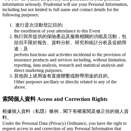
information seriously. Prudential will use your Personal Information,
including but not limited to full name and contact details for the
following purposes:
進行是次活動登記目的;
the enorllment of your attendance to this Event
執行與所提供的保險產品及服務相關的功能及活動，包
括但不限於報告、資料分析、研究和統計分析及促銷用
途；及
perform functions and activities incidental to the provision of
insurance products and services including, without limitation,
reporting, data analysis, research and statistical analysis and
direct marketing purposes;
其他與上述用途有直接聯繫或附帶用途的目的。
Other purposes ancillary or directly related to any of the
above.
索閱個人資料 Access and Correction Rights
根據個人資料（私隱）條例，閣下有權索閱及修正你的個人資
料。
Under the Personal Data (Privacy) Ordinance, you have the right to
request access to and correction of any Personal Information that