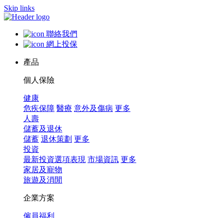
Skip links
聯絡我們
網上投保
產品
個人保險
健康
危疾保障
醫療
意外及傷病
更多
人壽
儲蓄及退休
儲蓄
退休策劃
更多
投資
最新投資選項表現
市場資訊
更多
家居及寵物
旅遊及消閒
企業方案
僱員福利