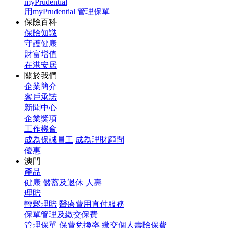
myPrudential
用myPrudential 管理保單
保險百科
保險知識
守護健康
財富增值
在港安居
關於我們
企業簡介
客戶承諾
新聞中心
企業獎項
工作機會
成為保誠員工
成為理財顧問
優惠
澳門
產品
健康
儲蓄及退休
人壽
理賠
輕鬆理賠
醫療費用直付服務
保單管理及繳交保費
管理保單
保費兌換率
繳交個人壽險保費