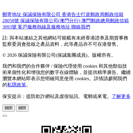
郵寄地址
保誠保險有限公司
香港告士打道郵政局郵政信箱
28058號
保誠保險有限公司(澳門分行)
澳門郵政總局郵政信箱
3093號
客戶服務熱線及服務地址
聯絡我們
註: 與本站連結之其他網站可能載有未經香港證券及期貨事務
監察委員會批核之產品資料，此等產品亦不可在港發售。
© 2026 保誠保險有限公司(保誠集團成員)。版權所有。
我們和我們的合作夥伴 / 保險代理使用 cookies 和其他類似技
術來個性化和增強您的數字在線體驗，並提供精準廣告。繼續
瀏覽本網站即表示您明確同意使用 cookies。詳情請參閱我們
的
私隱政策
。
保安提示：提防欺詐網站及虛假短訊、電郵或來電。
了解更多
關閉
關閉