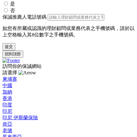
是
否
保誠推薦人電話號碼
如您有所屬或認識的理財顧問或業務代表之手機號碼，請於以
上空格輸入其8位數字之手機號碼。
回到頂部
訪問你的保誠網站
請選擇
柬埔寨
中國
加納
香港
印度
印尼
印尼 伊斯蘭保險
肯亞
老撾
馬來西亞