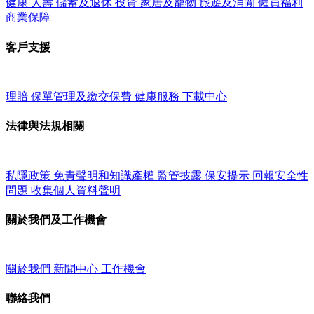
健康
人壽
儲蓄及退休
投資
家居及寵物
旅遊及消閒
僱員福利
商業保障
客戶支援
理賠
保單管理及繳交保費
健康服務
下載中心
法律與法規相關
私隱政策
免責聲明和知識產權
監管披露
保安提示
回報安全性
問題
收集個人資料聲明
關於我們及工作機會
關於我們
新聞中心
工作機會
聯絡我們