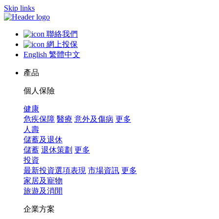
Skip links
聯絡我們
網上投保
English
繁體中文
產品
個人保險
健康
危疾保障
醫療
意外及傷病
更多
人壽
儲蓄及退休
儲蓄
退休策劃
更多
投資
最新投資選項表現
市場資訊
更多
家居及寵物
旅遊及消閒
企業方案