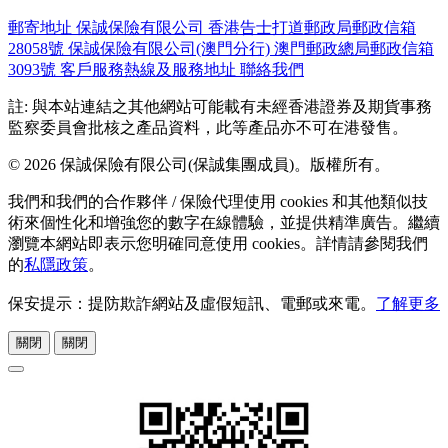
郵寄地址
保誠保險有限公司
香港告士打道郵政局郵政信箱
28058號
保誠保險有限公司(澳門分行)
澳門郵政總局郵政信箱
3093號
客戶服務熱線及服務地址
聯絡我們
註: 與本站連結之其他網站可能載有未經香港證券及期貨事務
監察委員會批核之產品資料，此等產品亦不可在港發售。
© 2026 保誠保險有限公司(保誠集團成員)。版權所有。
我們和我們的合作夥伴 / 保險代理使用 cookies 和其他類似技
術來個性化和增強您的數字在線體驗，並提供精準廣告。繼續
瀏覽本網站即表示您明確同意使用 cookies。詳情請參閱我們
的
私隱政策
。
保安提示：提防欺詐網站及虛假短訊、電郵或來電。
了解更多
關閉
關閉