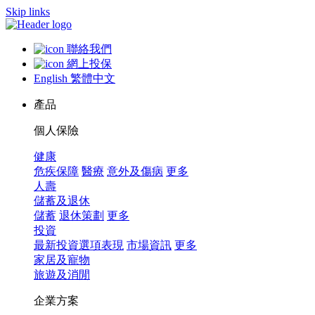
Skip links
聯絡我們
網上投保
English
繁體中文
產品
個人保險
健康
危疾保障
醫療
意外及傷病
更多
人壽
儲蓄及退休
儲蓄
退休策劃
更多
投資
最新投資選項表現
市場資訊
更多
家居及寵物
旅遊及消閒
企業方案