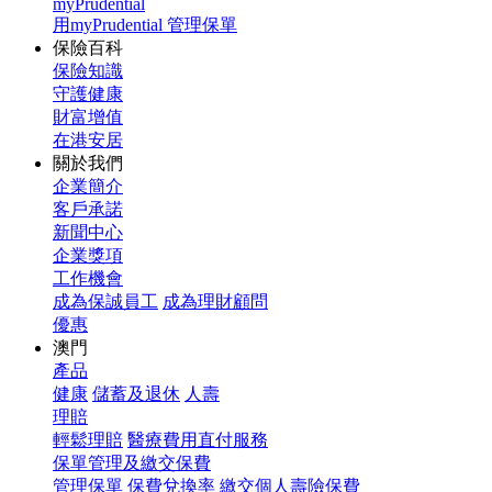
myPrudential
用myPrudential 管理保單
保險百科
保險知識
守護健康
財富增值
在港安居
關於我們
企業簡介
客戶承諾
新聞中心
企業獎項
工作機會
成為保誠員工
成為理財顧問
優惠
澳門
產品
健康
儲蓄及退休
人壽
理賠
輕鬆理賠
醫療費用直付服務
保單管理及繳交保費
管理保單
保費兌換率
繳交個人壽險保費