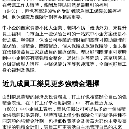
在考慮工作去留時，薪酬及津貼固然是最吸引的福利
（94%），但也有高達89% 的受訪者認為員工保障如醫療福
利、退休保障及保險計劃等亦相當重要。
中小企的自家資源不比大企業，老闆不妨「借助外力」來提升
員工福利，而市面上一些保險公司的一站式中小企方案便是不
錯之選。舉例說，保險公司專業的理財顧問團隊可協助處理商
業保險、強積金、團體醫療、個人保險及旅遊保險等，並以相
宜價錢覆蓋員工家庭成員的醫療保障。理財顧問團隊更可定時
到中小企解答有關強積金整合、退休理財等問題，甚至與僱主
合辦舒緩壓力講座、中醫保健分享等興趣班等，全面照顧員工
身心福利及保障。
近九成員工樂見更多強積金選擇
面對瞬息萬變的經濟及投資環境，打工仔也相當關心自己的強
積金表現。在「打工仔幸福度調查」中，有高達近九成
（88%）中小企員工表示，樂見任職公司可提供多於一個強積
金供應商以供選擇。現時市場上僅少數保險公司能提供兩種不
同選項的強積金計劃，包括低收費基金及覆蓋大部份主要股票
市場的強積金計劃，讓員工可更靈活自主地管理自己的未來