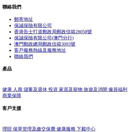
聯絡我們
郵寄地址
保誠保險有限公司
香港告士打道郵政局郵政信箱28058號
保誠保險有限公司(澳門分行)
澳門郵政總局郵政信箱3093號
客戶服務熱線及服務地址
聯絡我們
產品
健康
人壽
儲蓄及退休
投資
家居及寵物
旅遊及消閒
僱員福利
商業保障
客戶支援
理賠
保單管理及繳交保費
健康服務
下載中心