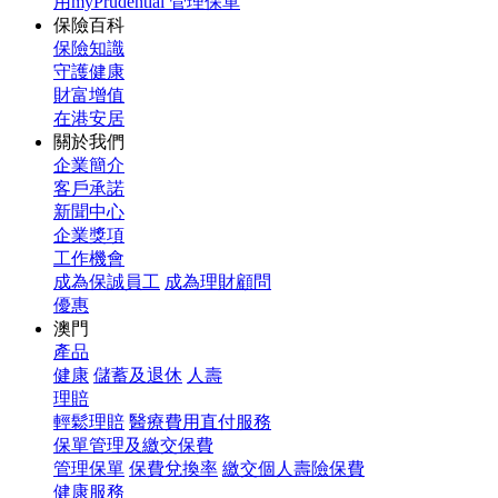
用myPrudential 管理保單
保險百科
保險知識
守護健康
財富增值
在港安居
關於我們
企業簡介
客戶承諾
新聞中心
企業獎項
工作機會
成為保誠員工
成為理財顧問
優惠
澳門
產品
健康
儲蓄及退休
人壽
理賠
輕鬆理賠
醫療費用直付服務
保單管理及繳交保費
管理保單
保費兌換率
繳交個人壽險保費
健康服務