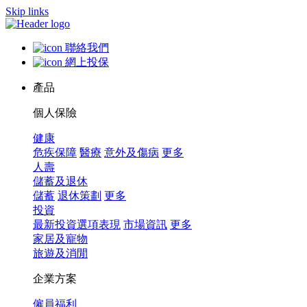
Skip links
聯絡我們
網上投保
產品
個人保險
健康
危疾保障
醫療
意外及傷病
更多
人壽
儲蓄及退休
儲蓄
退休策劃
更多
投資
最新投資選項表現
市場資訊
更多
家居及寵物
旅遊及消閒
企業方案
僱員福利