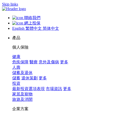
Skip links
聯絡我們
網上投保
English
繁體中文
简体中文
產品
個人保險
健康
危疾保障
醫療
意外及傷病
更多
人壽
儲蓄及退休
儲蓄
退休策劃
更多
投資
最新投資選項表現
市場資訊
更多
家居及寵物
旅遊及消閒
企業方案