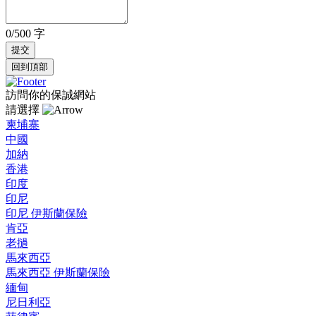
0/500 字
回到頂部
訪問你的保誠網站
請選擇
柬埔寨
中國
加納
香港
印度
印尼
印尼 伊斯蘭保險
肯亞
老撾
馬來西亞
馬來西亞 伊斯蘭保險
緬甸
尼日利亞