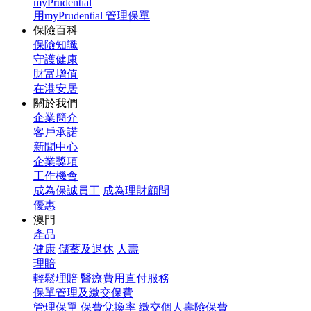
myPrudential
用myPrudential 管理保單
保險百科
保險知識
守護健康
財富增值
在港安居
關於我們
企業簡介
客戶承諾
新聞中心
企業獎項
工作機會
成為保誠員工
成為理財顧問
優惠
澳門
產品
健康
儲蓄及退休
人壽
理賠
輕鬆理賠
醫療費用直付服務
保單管理及繳交保費
管理保單
保費兌換率
繳交個人壽險保費