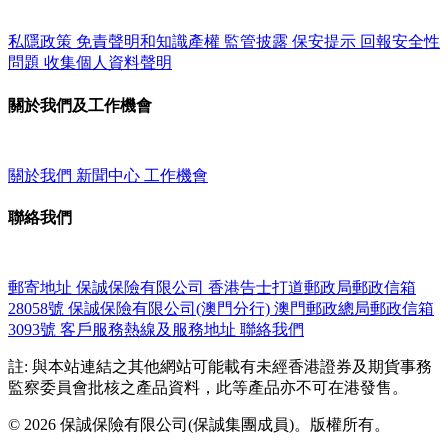
私隱政策
免責聲明和知識產權
監管披露
保安提示
回報安全性
問題
收集個人資料聲明
關於我們及工作機會
關於我們
新聞中心
工作機會
聯絡我們
郵寄地址
保誠保險有限公司
香港告士打道郵政局郵政信箱
28058號
保誠保險有限公司(澳門分行)
澳門郵政總局郵政信箱
3093號
客戶服務熱線及服務地址
聯絡我們
註: 與本站連結之其他網站可能載有未經香港證券及期貨事務
監察委員會批核之產品資料，此等產品亦不可在港發售。
© 2026 保誠保險有限公司(保誠集團成員)。版權所有。