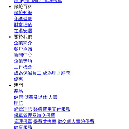
用myPrudential 管理保單
保險百科
保險知識
守護健康
財富增值
在港安居
關於我們
企業簡介
客戶承諾
新聞中心
企業獎項
工作機會
成為保誠員工
成為理財顧問
優惠
澳門
產品
健康
儲蓄及退休
人壽
理賠
輕鬆理賠
醫療費用直付服務
保單管理及繳交保費
管理保單
保費兌換率
繳交個人壽險保費
健康服務