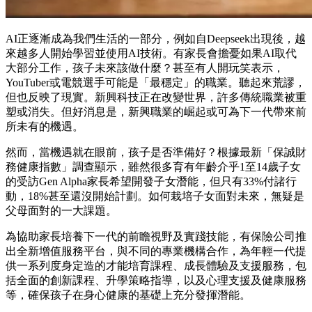
AI正逐漸成為我們生活的一部分，例如自Deepseek出現後，越
來越多人開始學習並使用AI技術。有家長會擔憂如果AI取代
大部分工作，孩子未來該做什麼？甚至有人開玩笑表示，
YouTuber或電競選手可能是「最穩定」的職業。聽起來荒謬，
但也反映了現實。新興科技正在改變世界，許多傳統職業被重
塑或消失。但好消息是，新興職業的崛起或可為下一代帶來前
所未有的機遇。
然而，當機遇就在眼前，孩子是否準備好？根據最新「保誠財
務健康指數」調查顯示，雖然很多育有年齡介乎1至14歲子女
的受訪Gen Alpha家長希望開發子女潛能，但只有33%付諸行
動，18%甚至還沒開始計劃。如何栽培子女面對未來，無疑是
父母面對的一大課題。
為協助家長培養下一代的前瞻視野及實踐技能，有保險公司推
出全新增值服務平台，與不同的專業機構合作，為年輕一代提
供一系列度身定造的才能培育課程、成長體驗及支援服務，包
括全面的創新課程、升學策略指導，以及心理支援及健康服務
等，確保孩子在身心健康的基礎上充分發揮潛能。