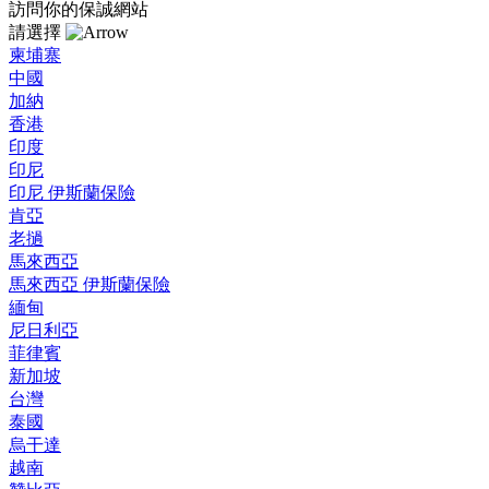
訪問你的保誠網站
請選擇
柬埔寨
中國
加納
香港
印度
印尼
印尼 伊斯蘭保險
肯亞
老撾
馬來西亞
馬來西亞 伊斯蘭保險
緬甸
尼日利亞
菲律賓
新加坡
台灣
泰國
烏干達
越南