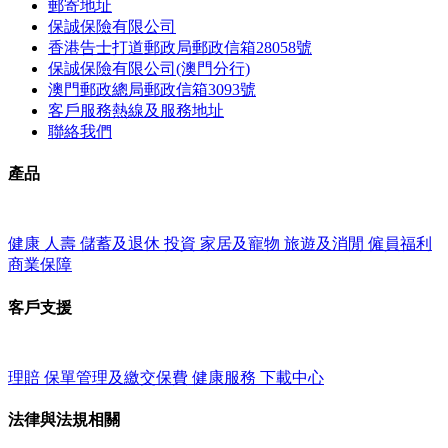
郵寄地址
保誠保險有限公司
香港告士打道郵政局郵政信箱28058號
保誠保險有限公司(澳門分行)
澳門郵政總局郵政信箱3093號
客戶服務熱線及服務地址
聯絡我們
產品
健康
人壽
儲蓄及退休
投資
家居及寵物
旅遊及消閒
僱員福利
商業保障
客戶支援
理賠
保單管理及繳交保費
健康服務
下載中心
法律與法規相關