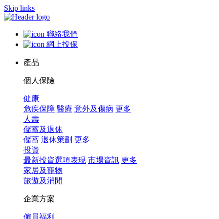
Skip links
聯絡我們
網上投保
產品
個人保險
健康
危疾保障
醫療
意外及傷病
更多
人壽
儲蓄及退休
儲蓄
退休策劃
更多
投資
最新投資選項表現
市場資訊
更多
家居及寵物
旅遊及消閒
企業方案
僱員福利