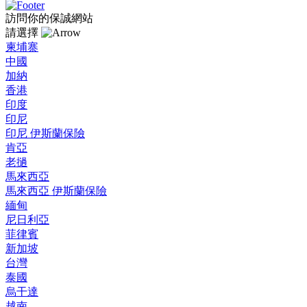
訪問你的保誠網站
請選擇
柬埔寨
中國
加納
香港
印度
印尼
印尼 伊斯蘭保險
肯亞
老撾
馬來西亞
馬來西亞 伊斯蘭保險
緬甸
尼日利亞
菲律賓
新加坡
台灣
泰國
烏干達
越南