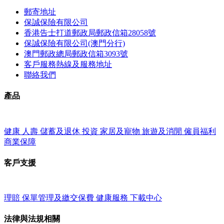
郵寄地址
保誠保險有限公司
香港告士打道郵政局郵政信箱28058號
保誠保險有限公司(澳門分行)
澳門郵政總局郵政信箱3093號
客戶服務熱線及服務地址
聯絡我們
產品
健康
人壽
儲蓄及退休
投資
家居及寵物
旅遊及消閒
僱員福利
商業保障
客戶支援
理賠
保單管理及繳交保費
健康服務
下載中心
法律與法規相關