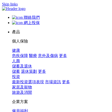
Skip links
聯絡我們
網上投保
產品
個人保險
健康
危疾保障
醫療
意外及傷病
更多
人壽
儲蓄及退休
儲蓄
退休策劃
更多
投資
最新投資選項表現
市場資訊
更多
家居及寵物
旅遊及消閒
企業方案
僱員福利