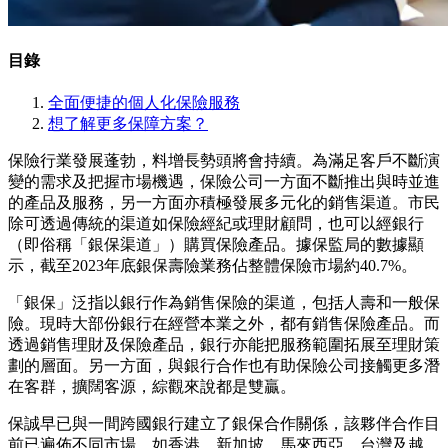
目錄
全面便捷的個人化保險服務
想了解更多保障方案？
保險行業發展蓬勃，料增長勢頭將會持續。為滿足客戶不斷演
變的需求及把握市場機遇，保險公司一方面不斷推出與時並進
的產品及服務，另一方面亦積極發展多元化的銷售渠道。市民
除可透過傳統的渠道如保險經紀或理財顧問，也可以經銀行
（即俗稱「銀保渠道」）購買保險產品。據保監局的數據顯
示，截至2023年底銀保壽險業務佔整體保險市場約40.7%。
「銀保」泛指以銀行作為銷售保險的渠道，包括人壽和一般保
險。現時大部份銀行在經營本業之外，都有銷售保險產品。而
透過銷售理財及保險產品，銀行亦能把服務範圍拓展至理財策
劃的層面。另一方面，與銀行合作也有助保險公司接觸更多潛
在客群，擴闊客源，綜觀來說都是雙贏。
保誠早已與一間跨國銀行建立了銀保合作關係，該夥伴合作目
前已遍佈不同市場，如香港、新加坡、馬來西亞、台灣及越