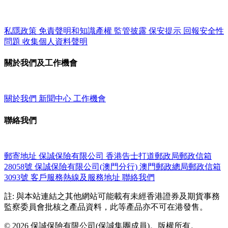
私隱政策
免責聲明和知識產權
監管披露
保安提示
回報安全性
問題
收集個人資料聲明
關於我們及工作機會
關於我們
新聞中心
工作機會
聯絡我們
郵寄地址
保誠保險有限公司
香港告士打道郵政局郵政信箱
28058號
保誠保險有限公司(澳門分行)
澳門郵政總局郵政信箱
3093號
客戶服務熱線及服務地址
聯絡我們
註: 與本站連結之其他網站可能載有未經香港證券及期貨事務
監察委員會批核之產品資料，此等產品亦不可在港發售。
© 2026 保誠保險有限公司(保誠集團成員)。版權所有。