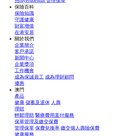
用myPrudential 管理保單
保險百科
保險知識
守護健康
財富增值
在港安居
關於我們
企業簡介
客戶承諾
新聞中心
企業獎項
工作機會
成為保誠員工
成為理財顧問
優惠
澳門
產品
健康
儲蓄及退休
人壽
理賠
輕鬆理賠
醫療費用直付服務
保單管理及繳交保費
管理保單
保費兌換率
繳交個人壽險保費
健康服務