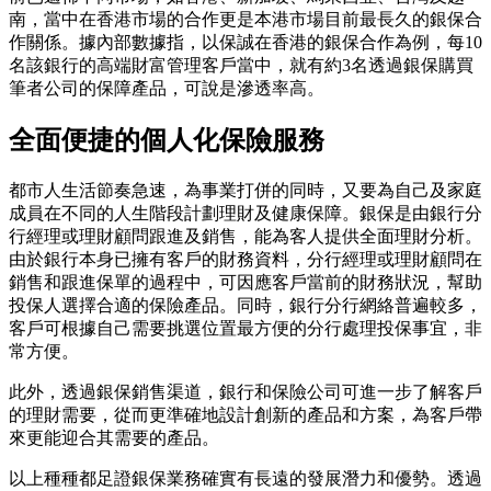
南，當中在香港市場的合作更是本港市場目前最長久的銀保合
作關係。據內部數據指，以保誠在香港的銀保合作為例，每10
名該銀行的高端財富管理客戶當中，就有約3名透過銀保購買
筆者公司的保障產品，可說是滲透率高。
全面便捷的個人化保險服務
都市人生活節奏急速，為事業打併的同時，又要為自己及家庭
成員在不同的人生階段計劃理財及健康保障。銀保是由銀行分
行經理或理財顧問跟進及銷售，能為客人提供全面理財分析。
由於銀行本身已擁有客戶的財務資料，分行經理或理財顧問在
銷售和跟進保單的過程中，可因應客戶當前的財務狀況，幫助
投保人選擇合適的保險產品。同時，銀行分行網絡普遍較多，
客戶可根據自己需要挑選位置最方便的分行處理投保事宜，非
常方便。
此外，透過銀保銷售渠道，銀行和保險公司可進一步了解客戶
的理財需要，從而更準確地設計創新的產品和方案，為客戶帶
來更能迎合其需要的產品。
以上種種都足證銀保業務確實有長遠的發展潛力和優勢。透過