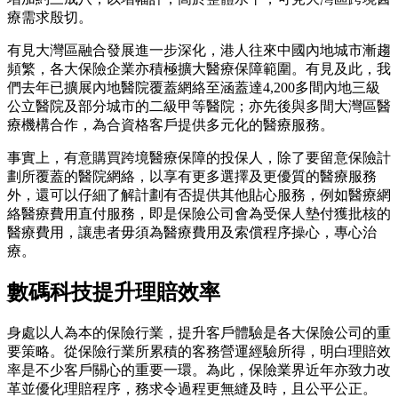
療需求殷切。
有見大灣區融合發展進一步深化，港人往來中國內地城市漸趨
頻繁，各大保險企業亦積極擴大醫療保障範圍。有見及此，我
們去年已擴展內地醫院覆蓋網絡至涵蓋達4,200多間內地三級
公立醫院及部分城市的二級甲等醫院；亦先後與多間大灣區醫
療機構合作，為合資格客戶提供多元化的醫療服務。
事實上，有意購買跨境醫療保障的投保人，除了要留意保險計
劃所覆蓋的醫院網絡，以享有更多選擇及更優質的醫療服務
外，還可以仔細了解計劃有否提供其他貼心服務，例如醫療網
絡醫療費用直付服務，即是保險公司會為受保人墊付獲批核的
醫療費用，讓患者毋須為醫療費用及索償程序操心，專心治
療。
數碼科技提升理賠效率
身處以人為本的保險行業，提升客戶體驗是各大保險公司的重
要策略。從保險行業所累積的客務營運經驗所得，明白理賠效
率是不少客戶關心的重要一環。為此，保險業界近年亦致力改
革並優化理賠程序，務求令過程更無縫及時，且公平公正。