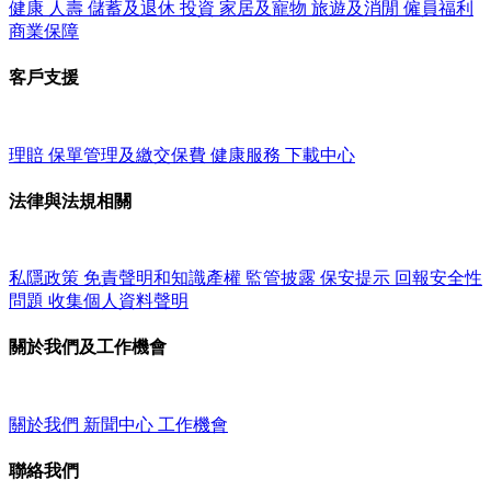
健康
人壽
儲蓄及退休
投資
家居及寵物
旅遊及消閒
僱員福利
商業保障
客戶支援
理賠
保單管理及繳交保費
健康服務
下載中心
法律與法規相關
私隱政策
免責聲明和知識產權
監管披露
保安提示
回報安全性
問題
收集個人資料聲明
關於我們及工作機會
關於我們
新聞中心
工作機會
聯絡我們