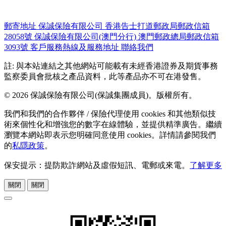
郵寄地址
保誠保險有限公司
香港告士打道郵政局郵政信箱
28058號
保誠保險有限公司(澳門分行)
澳門郵政總局郵政信箱
3093號
客戶服務熱線及服務地址
聯絡我們
註: 與本站連結之其他網站可能載有未經香港證券及期貨事務
監察委員會批核之產品資料，此等產品亦不可在港發售。
© 2026 保誠保險有限公司(保誠集團成員)。版權所有。
我們和我們的合作夥伴 / 保險代理使用 cookies 和其他類似技
術來個性化和增強您的數字在線體驗，並提供精準廣告。繼續
瀏覽本網站即表示您明確同意使用 cookies。詳情請參閱我們
的
私隱政策
。
保安提示：提防欺詐網站及虛假短訊、電郵或來電。
了解更多
關閉
關閉