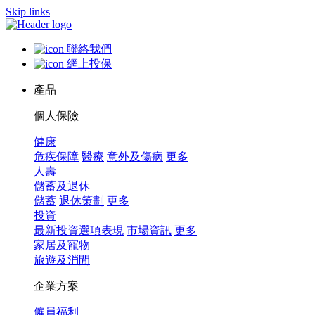
Skip links
聯絡我們
網上投保
產品
個人保險
健康
危疾保障
醫療
意外及傷病
更多
人壽
儲蓄及退休
儲蓄
退休策劃
更多
投資
最新投資選項表現
市場資訊
更多
家居及寵物
旅遊及消閒
企業方案
僱員福利