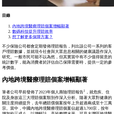
目錄
內地跨境醫療理賠個案增幅顯著
數碼科技提升理賠效率
想了解更多保障方案？
不少保險公司都會定期發佈理賠報告，列出該公司一系列的客
戶理賠數據，並就現今社會與大眾息息相關的健康議題作深入
研究。一般市民可能不以為然，但其實當中有不少值得留意的
統計數字，能為消費者於評估自己保障需要時，提供一定的參
考價值。
內地跨境醫療理賠個案增幅顯著
1
筆者公司早前發佈了2023年個人壽險理賠報告
，就危疾、住
院及身故這三大理賠個案類別作深入分析。隨著大眾對健康的
關注度持續提升，去年總賠償個案按年上升超過兩成至十三萬
宗。當中，中國內地跨境醫療理賠個案佔超過3,700宗，按年
增加約三成八，以增幅計，高於整體水平，可見大灣區跨境醫