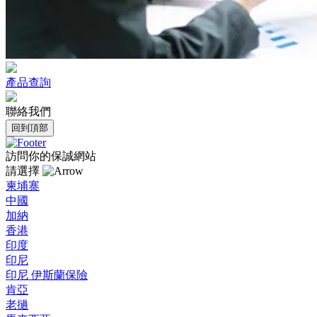
產品查詢
聯絡我們
回到頂部
訪問你的保誠網站
請選擇
柬埔寨
中國
加納
香港
印度
印尼
印尼 伊斯蘭保險
肯亞
老撾