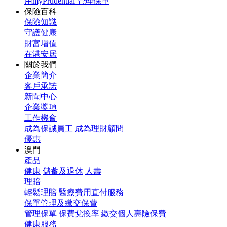
用myPrudential 管理保單
保險百科
保險知識
守護健康
財富增值
在港安居
關於我們
企業簡介
客戶承諾
新聞中心
企業獎項
工作機會
成為保誠員工
成為理財顧問
優惠
澳門
產品
健康
儲蓄及退休
人壽
理賠
輕鬆理賠
醫療費用直付服務
保單管理及繳交保費
管理保單
保費兌換率
繳交個人壽險保費
健康服務