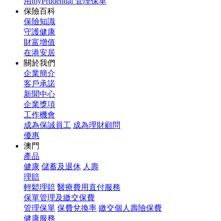
用myPrudential 管理保單
保險百科
保險知識
守護健康
財富增值
在港安居
關於我們
企業簡介
客戶承諾
新聞中心
企業獎項
工作機會
成為保誠員工
成為理財顧問
優惠
澳門
產品
健康
儲蓄及退休
人壽
理賠
輕鬆理賠
醫療費用直付服務
保單管理及繳交保費
管理保單
保費兌換率
繳交個人壽險保費
健康服務