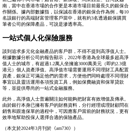
南，當中在香港市場的合作更是本港市場目前最長久的銀保合
作關係。據內部數據指，以保誠在香港的銀保合作為例，每10
名該銀行的高端財富管理客戶當中，就有約3名透過銀保購買
筆者公司的保障產品，可說是滲透率高。
一站式個人化保險服務
談到追求多元化金融產品的客戶群，不得不提到高淨值人士。
根據數據分析公司的報告顯示，2022年香港為全球最多超高淨
值人士的城市，有超過1.2萬人坐擁逾3000萬美元（即約2.3億
港元）個人資產淨值。高淨值市場需要運用不同理財工具配置
資產，銀保正可滿足他們的需求，方便他們同時處理不同理財
事宜以及靈活運用各項投資工具，例如保費融資和保單貸款
等，並提供尊尚的一站式金融服務。
此外，高淨值人士普遍關注如何能夠把財富有效增值及傳承。
由於銀行本身已擁有客戶的財務資料，分行經理或理財顧問在
銷售和跟進保單的過程中，可因應客戶當前的財務狀況，更有
效率地幫助投保人選擇合適的保險產品。
（本文於2024年3月刊於《am730》）