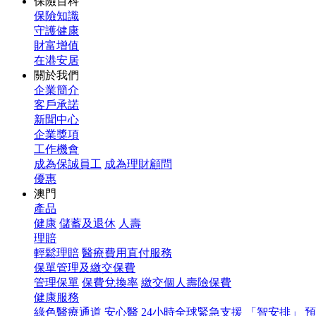
保險百科
保險知識
守護健康
財富增值
在港安居
關於我們
企業簡介
客戶承諾
新聞中心
企業獎項
工作機會
成為保誠員工
成為理財顧問
優惠
澳門
產品
健康
儲蓄及退休
人壽
理賠
輕鬆理賠
醫療費用直付服務
保單管理及繳交保費
管理保單
保費兌換率
繳交個人壽險保費
健康服務
綠色醫療通道
安心醫
24小時全球緊急支援
「智安排」 