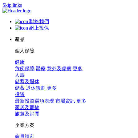
Skip links
聯絡我們
網上投保
產品
個人保險
健康
危疾保障
醫療
意外及傷病
更多
人壽
儲蓄及退休
儲蓄
退休策劃
更多
投資
最新投資選項表現
市場資訊
更多
家居及寵物
旅遊及消閒
企業方案
僱員福利