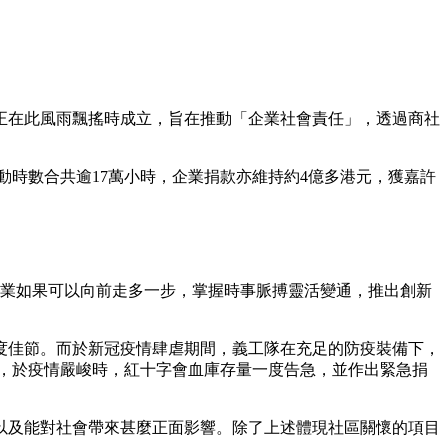
劃正在此風雨飄搖時成立，旨在推動「企業社會責任」，透過商社
活動時數合共逾17萬小時，企業捐款亦維持約4億多港元，獲嘉許
企業如果可以向前走多一步，掌握時事脈搏靈活變通，推出創新
度佳節。而於新冠疫情肆虐期間，義工隊在充足的防疫裝備下，
，於疫情嚴峻時，紅十字會血庫存量一度告急，並作出緊急捐
以及能對社會帶來甚麼正面影響。除了上述體現社區關懷的項目