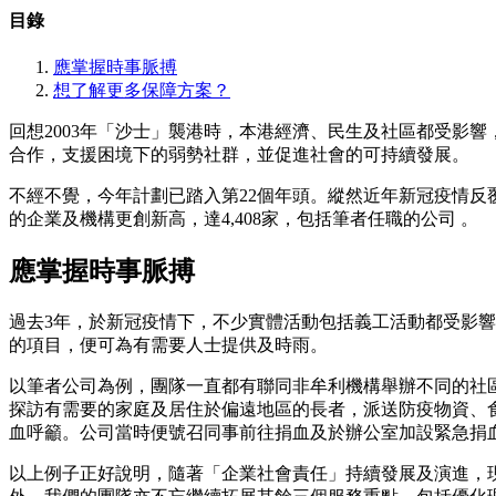
目錄
應掌握時事脈搏
想了解更多保障方案？
回想2003年「沙士」襲港時，本港經濟、民生及社區都受影
合作，支援困境下的弱勢社群，並促進社會的可持續發展。
不經不覺，今年計劃已踏入第22個年頭。縱然近年新冠疫情反覆
的企業及機構更創新高，達4,408家，包括筆者任職的公司 。
應掌握時事脈搏
過去3年，於新冠疫情下，不少實體活動包括義工活動都受影
的項目，便可為有需要人士提供及時雨。
以筆者公司為例，團隊一直都有聯同非牟利機構舉辦不同的社
探訪有需要的家庭及居住於偏遠地區的長者，派送防疫物資、
血呼籲。公司當時便號召同事前往捐血及於辦公室加設緊急捐
以上例子正好說明，隨著「企業社會責任」持續發展及演進，