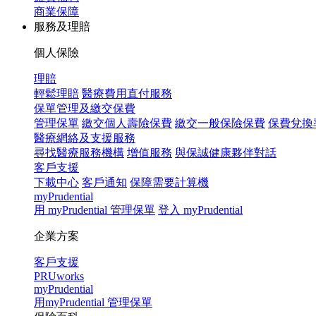
商業保障
服務及理賠
個人保險
理賠
輕鬆理賠
醫療費用直付服務
保單管理及繳交保費
管理保單
繳交個人壽險保費
繳交一般保險保費
保費兌換
醫療網絡及支援服務
尋找醫療服務機構
增值服務
與保誠健康夥伴對話
客戶支援
下載中心
客戶通知
保障需要計算機
myPrudential
用 myPrudential 管理保單
登入 myPrudential
企業方案
客戶支援
PRUworks
myPrudential
用myPrudential 管理保單