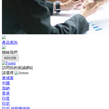
產品查詢
聯絡我們
回到頂部
訪問你的保誠網站
請選擇
柬埔寨
中國
加納
香港
印度
印尼
印尼 伊斯蘭保險