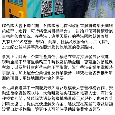
聯合國大會下周召開，各國國家元首和政府首腦將齊集美國紐
約總部，進行「可持續發展目標峰會」，討論17個可持續發展
目標的落實情況。在香港，這兩天舉行的香港國際慈善論壇，
共有1,600名慈善、學術、商業、社福及政府領袖，共同探討
21世紀公益慈善事業在亞洲及其他地區的發展路向。
事實上，隨著「企業社會責任」概念在香港持續發展及演進，
現時企業不只著重義務工作時數及捐助金額，更著重的是服務
對象，以及對社會所帶來的正面影響。近年香港企業更掌握時
事脈搏，加上配合企業理念及行業優勢，聯繫社會各界推出嶄
新的項目，更好地回應社會的需要。
最近與香港其中一間歷史最久遠及規模最大慈善機構合作，贊
助派發物資給深水埗、大角咀及油尖旺區有需要人士。商討合
作模式期間，發現除透過慈善機構動員義工參與外，也可以善
用科技協助，提供更便捷解決方案，遂決定在某些商場及店舖
設置自助派物機，讓更多人可即時受助於免費物資領取。