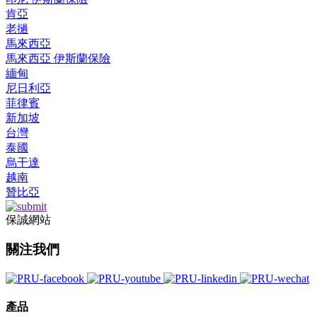
肯亞
老撾
馬來西亞
馬來西亞 伊斯蘭保險
緬甸
尼日利亞
菲律賓
新加坡
台灣
泰國
烏干達
越南
贊比亞
保誠網站
關注我們
產品