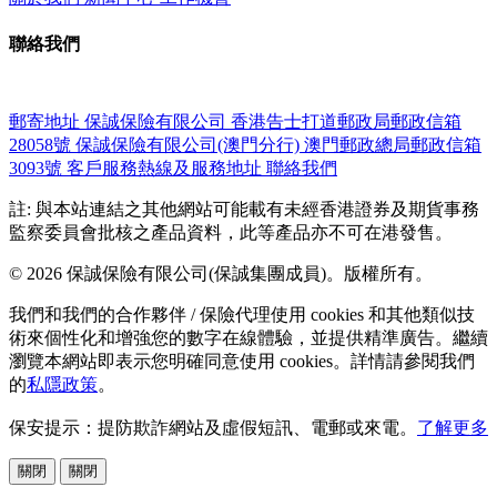
聯絡我們
郵寄地址
保誠保險有限公司
香港告士打道郵政局郵政信箱
28058號
保誠保險有限公司(澳門分行)
澳門郵政總局郵政信箱
3093號
客戶服務熱線及服務地址
聯絡我們
註: 與本站連結之其他網站可能載有未經香港證券及期貨事務
監察委員會批核之產品資料，此等產品亦不可在港發售。
© 2026 保誠保險有限公司(保誠集團成員)。版權所有。
我們和我們的合作夥伴 / 保險代理使用 cookies 和其他類似技
術來個性化和增強您的數字在線體驗，並提供精準廣告。繼續
瀏覽本網站即表示您明確同意使用 cookies。詳情請參閱我們
的
私隱政策
。
保安提示：提防欺詐網站及虛假短訊、電郵或來電。
了解更多
關閉
關閉