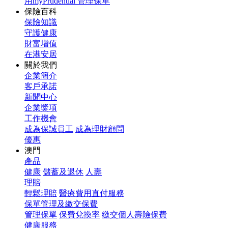
用myPrudential 管理保單
保險百科
保險知識
守護健康
財富增值
在港安居
關於我們
企業簡介
客戶承諾
新聞中心
企業獎項
工作機會
成為保誠員工
成為理財顧問
優惠
澳門
產品
健康
儲蓄及退休
人壽
理賠
輕鬆理賠
醫療費用直付服務
保單管理及繳交保費
管理保單
保費兌換率
繳交個人壽險保費
健康服務