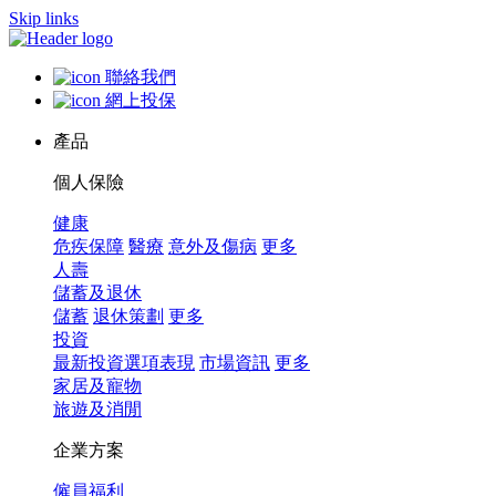
Skip links
聯絡我們
網上投保
產品
個人保險
健康
危疾保障
醫療
意外及傷病
更多
人壽
儲蓄及退休
儲蓄
退休策劃
更多
投資
最新投資選項表現
市場資訊
更多
家居及寵物
旅遊及消閒
企業方案
僱員福利