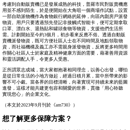
考慮到自動販賣機已是發展成熟的科技，普羅市民對販賣機應
用並不感到陌生，於是便開始在大角咀一個商場作試點，設置
一部自助派物機作為食物銀行網絡的延伸，向區內劏房戶派發
物資。用戶只要透過預先登記非接觸式智能卡，便可定期拿取
口罩、漂白水、退熱貼和罐頭食物等物資，支援他們生活所
需。計劃開始至今約3個月，初步看來反應不俗。透過自動販
賣機派發物資，既可方便社區人士在不同時間及地點領取物
資，而社福機構及義工亦不需親身派發物資，反將更多時間用
作關心社區人士於家庭及精神健康方面的需要，藉著善用資源
和靈活調配人手，令更多人受惠。
正所謂眾志成城，當大家都抱著相同理念，以善心出發，哪怕
是從日常生活的小地方做起，經過日積月累，當中所帶來的影
響不可小覷。當各界的目標清晰，向著實現可持續未來的藍圖
進發，這樣才能共建更包容和關愛的世界，貫徹「用心聆聽
實現您心」的企業文化。
（本文於2023年9月刊於《am730》）
想了解更多
保障方案？