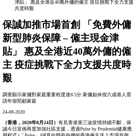
津貼」 惠及全港近40萬外傭的僱主 疫症挑戰下全力支援
共度時艱
保誠加推市場首創 「免費外傭
新型肺炎保障 – 僱主現金津
貼」 惠及全港近40萬外傭的僱
主 疫症挑戰下全力支援共度時
艱
調查顯示家傭對家庭重要程度達8.5分 家傭如休假六成港人需
請年假照顧家庭
24-08-2020
（香港，2020年8月24日）
有見香港第三波疫情持續不斷，保
誠今日宣佈再度加強社區支援，透過Pulse by Prudential健康應
用程式 (「Pulse」)誠意向聘有外傭的香港僱主送上市場首個