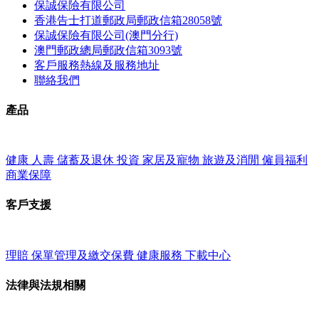
保誠保險有限公司
香港告士打道郵政局郵政信箱28058號
保誠保險有限公司(澳門分行)
澳門郵政總局郵政信箱3093號
客戶服務熱線及服務地址
聯絡我們
產品
健康
人壽
儲蓄及退休
投資
家居及寵物
旅遊及消閒
僱員福利
商業保障
客戶支援
理賠
保單管理及繳交保費
健康服務
下載中心
法律與法規相關