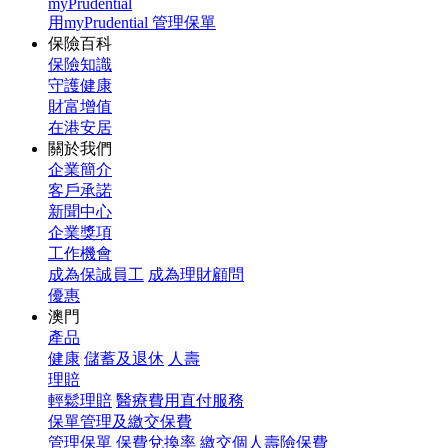
myPrudential
用myPrudential 管理保單
保險百科
保險知識
守護健康
財富增值
在港安居
關於我們
企業簡介
客戶承諾
新聞中心
企業獎項
工作機會
成為保誠員工
成為理財顧問
優惠
澳門
產品
健康
儲蓄及退休
人壽
理賠
輕鬆理賠
醫療費用直付服務
保單管理及繳交保費
管理保單
保費兌換率
繳交個人壽險保費