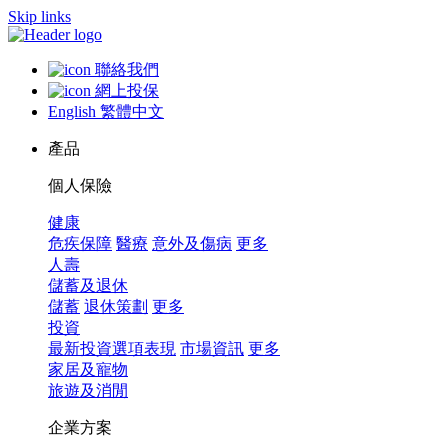
Skip links
聯絡我們
網上投保
English
繁體中文
產品
個人保險
健康
危疾保障
醫療
意外及傷病
更多
人壽
儲蓄及退休
儲蓄
退休策劃
更多
投資
最新投資選項表現
市場資訊
更多
家居及寵物
旅遊及消閒
企業方案