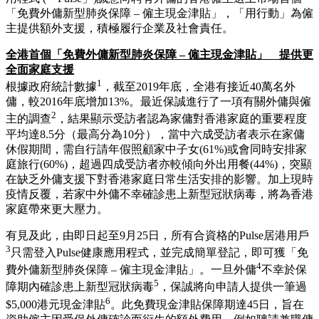
「免費外傭新型肺炎保障 – 僱主現金津貼」，「用行動」為僱
主提供額外支援，積極履行企業及社會責任。
全港首個「免費外傭新型肺炎保障 – 僱主現金津貼」 提供更
全面家庭支援
1
根據政府統計數據
，截至2019年底，全港有接近40萬名外
傭，較2016年底增加13%。最近保誠進行了一項有關外傭與僱
2
主的調查
，結果顯示受訪者認為家傭對香港家庭的重要程度
平均達8.5分（最高分為10分），當中六成受訪者表示在家傭
休假期間，需自行請年假照顧家中子女(61%)或會同時安排家
庭旅行(60%)，超過四成受訪者亦較傾向外出用餐(44%)，突顯
在缺乏外傭支援下對香港家庭日常生活安排的影響。加上現時
疫情反覆，若家中外傭不幸確診患上新型冠狀病毒，將為香港
家庭帶來更大壓力。
有見及此，由即日起至9月25日，所有合資格的Pulse居港用戶
3
只需登入Pulse健康應用程式，並完成簡單登記，即可獲「免
4
費外傭新型肺炎保障 – 僱主現金津貼」。一旦外傭
不幸於保
5
障期內確診患上新型冠狀病毒
，保誠將向申請人提供一筆過
6
$5,000港元現金津貼
。此免費現金津貼保障期達45日，旨在