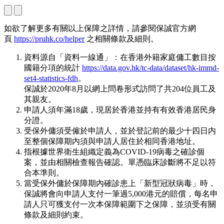
如欲了解更多有關以上保障之詳情，請參閱保誠官方網
頁
https://pruhk.co/helper
之相關條款及細則。
資料源自「資料一線通」：在香港外籍家庭傭工數目按
國籍分項的統計
https://data.gov.hk/tc-data/dataset/hk-immd-
set4-statistics-fdh
。
保誠於2020年8月以網上問卷形式訪問了共204位員工及
其親友。
申請人須年滿18歲，現居於香港並持有有效香港居民身
分證。
受保外傭須受僱於申請人，並於登記前的最少十四日内
至整個保障期内須與申請人居住於相同香港地址。
指根據世界衛生組織定義為COVID-19病毒之確診個
案，並由相關檢查報告確認。單憑臨床診斷將不足以符
合本準則。
當受保外傭於保障期內確診患上「新型冠狀病毒」時，
保誠將會向申請人支付一筆過5,000港元的賠償，每名申
請人只可獲支付一次本保障範圍下之保障，並須受有關
條款及細則約束。