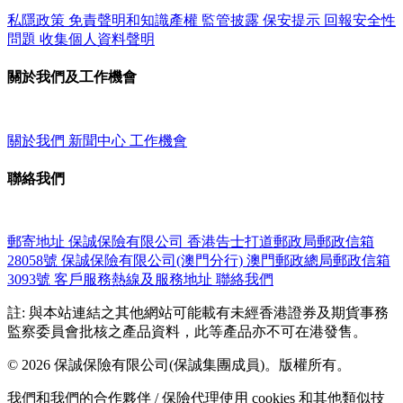
私隱政策
免責聲明和知識產權
監管披露
保安提示
回報安全性
問題
收集個人資料聲明
關於我們及工作機會
關於我們
新聞中心
工作機會
聯絡我們
郵寄地址
保誠保險有限公司
香港告士打道郵政局郵政信箱
28058號
保誠保險有限公司(澳門分行)
澳門郵政總局郵政信箱
3093號
客戶服務熱線及服務地址
聯絡我們
註: 與本站連結之其他網站可能載有未經香港證券及期貨事務
監察委員會批核之產品資料，此等產品亦不可在港發售。
© 2026 保誠保險有限公司(保誠集團成員)。版權所有。
我們和我們的合作夥伴 / 保險代理使用 cookies 和其他類似技