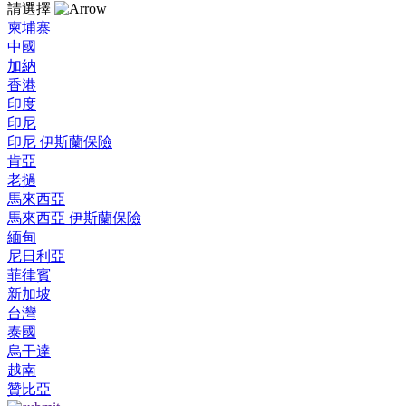
請選擇
柬埔寨
中國
加納
香港
印度
印尼
印尼 伊斯蘭保險
肯亞
老撾
馬來西亞
馬來西亞 伊斯蘭保險
緬甸
尼日利亞
菲律賓
新加坡
台灣
泰國
烏干達
越南
贊比亞