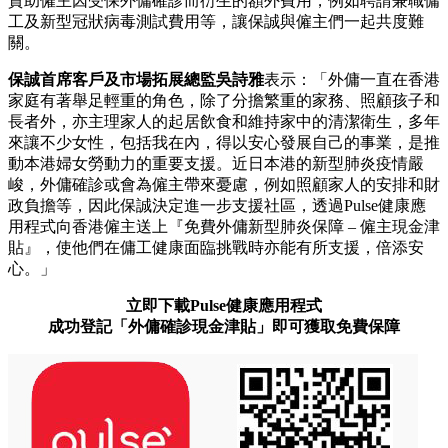
資助僱主因受保外傭確診而衍生的額外費用，例如聘請兼職傭
工及新型冠狀病毒測試費用等，讓保誠與僱主們一起共度難
關。
保誠首席客戶及市場拓展總監吳詩雅
表示：「外傭一直在香港
家庭有著舉足輕重的角色，除了分擔繁重的家務、照顧孩子和
長者外，亦主理家人的起居飲食和維持家中的清潔衛生，多年
來讓不少女性，包括我在內，得以安心發展自己的事業，是推
動本港婦女勞動力的重要支援。近日本港的新型肺炎疫情嚴
峻，外傭確診或會為僱主帶來憂慮，例如照顧家人的安排和財
政負擔等，因此保誠決定進一步支援社區，透過Pulse健康應
用程式向香港僱主送上『免費外傭新型肺炎保障 – 僱主現金津
貼』，使他們在傭工健康面臨挑戰時亦能有所支援，倍添安
心。」
立即下載Pulse健康應用程式
成功登記「外傭確診現金津貼」即可獲取免費保障