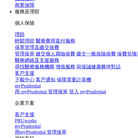
商業保障
服務及理賠
個人保險
理賠
輕鬆理賠
醫療費用直付服務
保單管理及繳交保費
管理保單
繳交個人壽險保費
繳交一般保險保費
保費兌換
醫療網絡及支援服務
尋找醫療服務機構
增值服務
與保誠健康夥伴對話
客戶支援
下載中心
客戶通知
保障需要計算機
myPrudential
用 myPrudential 管理保單
登入 myPrudential
企業方案
客戶支援
PRUworks
myPrudential
用myPrudential 管理保單