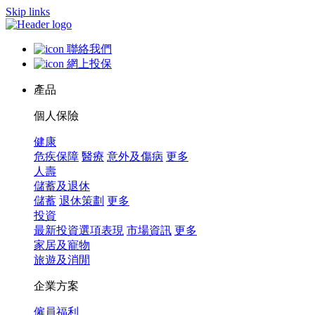
Skip links
聯絡我們
網上投保
產品
個人保險
健康
危疾保障
醫療
意外及傷病
更多
人壽
儲蓄及退休
儲蓄
退休策劃
更多
投資
最新投資選項表現
市場資訊
更多
家居及寵物
旅遊及消閒
企業方案
僱員福利