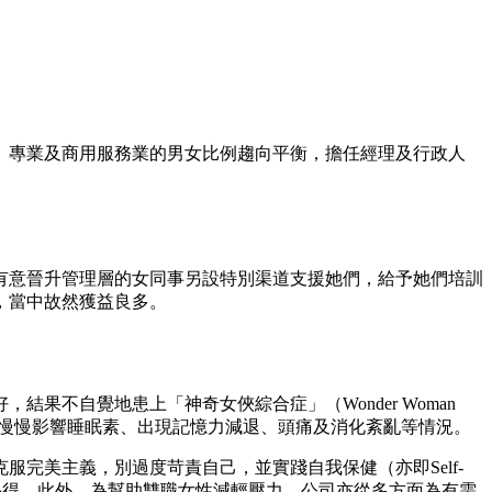
、專業及商用服務業的男女比例趨向平衡，擔任經理及行政人
有意晉升管理層的女同事另設特別渠道支援她們，給予她們培訓
，當中故然獲益良多。
不自覺地患上「神奇女俠綜合症」（Wonder Woman
甚至慢慢影響睡眠素、出現記憶力減退、頭痛及消化紊亂等情況。
完美主義，別過度苛責自己，並實踐自我保健（亦即Self-
心得。此外，為幫助雙職女性減輕壓力，公司亦從多方面為有需