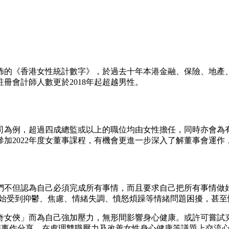
佈的《香港女性統計數字》，於過去十年本港金融、保險、地產
冊會計師人數更於2018年起超越男性。
司為例，超過四成總監或以上的職位均由女性擔任，同時亦會為
加2022年度女董事課程，有機會更進一步深入了解董事會運作
但認為自己必須完成所有事情，而且要求自己把所有事情做好，結果
逐漸開始受到抑鬱、焦慮、情緒失調、憤怒煩躁等情緒問題困擾，
女俠」而為自己強加壓力，無形間影響身心健康。或許可嘗試克服
女同事作分享，在處理雙職壓力及改善女性身心健康等議題上交流