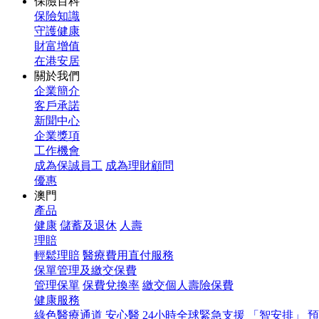
保險百科
保險知識
守護健康
財富增值
在港安居
關於我們
企業簡介
客戶承諾
新聞中心
企業獎項
工作機會
成為保誠員工
成為理財顧問
優惠
澳門
產品
健康
儲蓄及退休
人壽
理賠
輕鬆理賠
醫療費用直付服務
保單管理及繳交保費
管理保單
保費兌換率
繳交個人壽險保費
健康服務
綠色醫療通道
安心醫
24小時全球緊急支援
「智安排」 