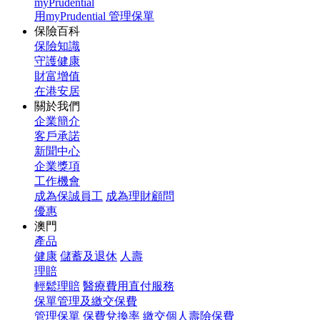
myPrudential
用myPrudential 管理保單
保險百科
保險知識
守護健康
財富增值
在港安居
關於我們
企業簡介
客戶承諾
新聞中心
企業獎項
工作機會
成為保誠員工
成為理財顧問
優惠
澳門
產品
健康
儲蓄及退休
人壽
理賠
輕鬆理賠
醫療費用直付服務
保單管理及繳交保費
管理保單
保費兌換率
繳交個人壽險保費