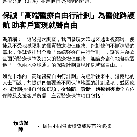
是否充足（37%）亦是他們所擔憂的問題。
保誠「高端醫療自由行計劃」為醫健路護
航 助客戶實現就醫自由
馮
續稱：「透過是次調查，我們發現大眾越來越重視高端、便
捷及不受地域限制的優質醫療增值服務。針對他們不斷演變的
需求，保誠遂推出全新『高端醫療自由行計劃』，讓客戶藉著
全面的醫療保障及頂尖的醫療增值服務，無論身處何地都能透
過『一保兩地全球通』的保障計劃實現終身就醫自由。」
領先市場的「高端醫療自由行計劃」為經常往來中、港兩地的
人士而設，共提供四個覆蓋不同保障地區的計劃選項，並因應
不同計劃提供自付額選項，從
預防
、
診斷
、
治療
到
復康
全方位
保障及支援客戶所需，主要醫療保障項目包括：
預防保
提供不同健康檢查或疫苗的選擇
障