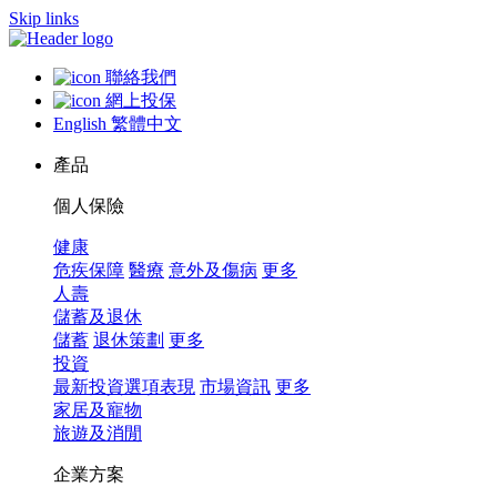
Skip links
聯絡我們
網上投保
English
繁體中文
產品
個人保險
健康
危疾保障
醫療
意外及傷病
更多
人壽
儲蓄及退休
儲蓄
退休策劃
更多
投資
最新投資選項表現
市場資訊
更多
家居及寵物
旅遊及消閒
企業方案