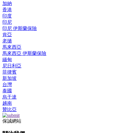
加納
香港
印度
印尼
印尼 伊斯蘭保險
肯亞
老撾
馬來西亞
馬來西亞 伊斯蘭保險
緬甸
尼日利亞
菲律賓
新加坡
台灣
泰國
烏干達
越南
贊比亞
保誠網站