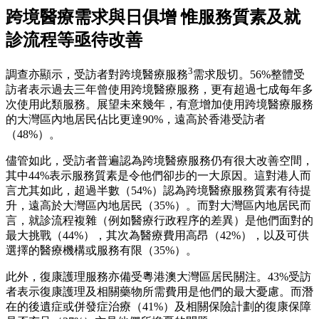
跨境醫療需求與日俱增 惟服務質素及就
診流程等亟待改善
3
調查亦顯示，受訪者對跨境醫療服務
需求殷切。56%整體受
訪者表示過去三年曾使用跨境醫療服務，更有超過七成每年多
次使用此類服務。展望未來幾年，有意增加使用跨境醫療服務
的大灣區內地居民佔比更達90%，遠高於香港受訪者
（48%）。
儘管如此，受訪者普遍認為跨境醫療服務仍有很大改善空間，
其中44%表示服務質素是令他們卻步的一大原因。這對港人而
言尤其如此，超過半數（54%）認為跨境醫療服務質素有待提
升，遠高於大灣區內地居民（35%）。而對大灣區內地居民而
言，就診流程複雜（例如醫療行政程序的差異）是他們面對的
最大挑戰（44%），其次為醫療費用高昂（42%），以及可供
選擇的醫療機構或服務有限（35%）。
此外，復康護理服務亦備受粵港澳大灣區居民關注。43%受訪
者表示復康護理及相關藥物所需費用是他們的最大憂慮。而潛
在的後遺症或併發症治療（41%）及相關保險計劃的復康保障