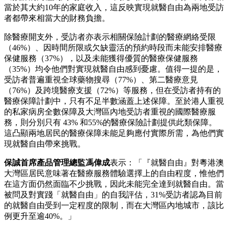
當於其大約10年的家庭收入，這反映實現就醫自由為兩地受訪
者都帶來相當大的財務負擔。
除醫療開支外，受訪者亦表示相關保險計劃的醫療網絡受限
（46%）、因時間所限或欠缺靈活的預約時段而未能安排醫療
保健服務（37%），以及未能獲得優質的醫療保健服務
（35%）均令他們對實現就醫自由感到憂慮。值得一提的是，
受訪者普遍重視全球藥物搜尋（77%）、第二醫療意見
（76%）及跨境醫療支援（72%）等服務，但在受訪者持有的
醫療保障計劃中，只有不足半數涵蓋上述保障。至於港人重視
的私家病房全數保障及大灣區內地受訪者重視的國際醫療服
務，則分別只有 43% 和55%的醫療保險計劃提供此類保障。
這凸顯兩地居民的醫療保障未能足夠應付實際所需，為他們實
現就醫自由帶來挑戰。
保誠首席產品管理總監馮偉成
表示：「『就醫自由』對粵港澳
大灣區居民意味著在醫療服務體驗選擇上的自由程度，惟他們
在這方面仍然面臨不少挑戰，因此未能完全達到就醫自由。當
被問及對實踐「就醫自由」的自我評估，31%受訪者認為目前
的就醫自由受到一定程度的限制，而在大灣區內地城市，該比
例更升至逾40%。」