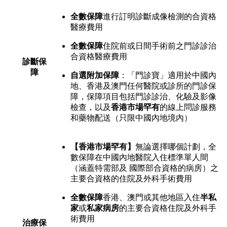
全數保障
進行訂明診斷成像檢測的合資格
醫療費用
全數保障
住院前或日間手術前之門診診治
合資格醫療費用
診斷保
障
自選附加保障
：「門診寶」適用於中國內
地、香港及澳門任何醫院或診所的門診保
障，保障項目包括門診診治、化驗及影像
檢查，以及
香港市場罕有
的線上問診服務
和藥物配送（只限中國內地境內）
【香港市場罕有】
無論選擇哪個計劃，全
數保障在中國內地醫院入住標準單人間
（涵蓋特需部及 國際部合資格的病房）之
主要合資格的住院及外科手術費用
全數保障
香港、澳門或其他地區入住
半私
家
或
私家病房
的主要合資格住院及外科手
術費用
治療保