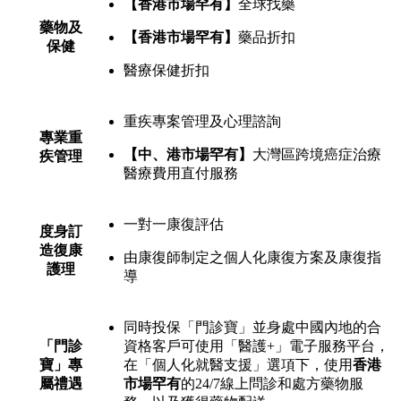
【香港市場罕有】
全球找藥
藥物及
【香港市場罕有】
藥品折扣
保健
醫療保健折扣
重疾專案管理及心理諮詢
專業重
【中、港市場罕有】
大灣區跨境癌症治療
疾管理
醫療費用直付服務
一對一康復評估
度身訂
造復康
由康復師制定之個人化康復方案及康復指
護理
導
同時投保「門診寶」並身處中國內地的合
「門診
資格客戶可使用「醫護+」電子服務平台，
寶」專
在「個人化就醫支援」選項下，使用
香港
屬禮遇
市場罕有
的24/7線上問診和處方藥物服