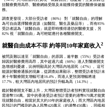
括醫療費用高昂、醫療網絡受限及未能獲得優質的醫療保健服
務。
調查更發現，大部分受訪者 （86%） 對「就醫自由」的理解
為可自由選擇醫療資源（如醫院、醫生及藥品等），而有85%
受訪者認為「就醫自由」就是即時獲得適切的醫療支援，另
82% 視「就醫自由」為可輕鬆應付各種醫療開支。
2
就醫自由成本不菲 約等同10年家庭收入
被問及難以達至「就醫自由」的原因，逾半數（55%）受訪者
歸因於醫療費用高昂，其中超過六成（66%）港人對醫療開支
急增感到憂慮，比例明顯高於大灣區內地居民（47%）。這可
能源於醫療通脹的現象，從調查結果顯示，整體受訪者預計未
來十年醫療開支增幅可達16.4%，而港人更預測增幅將達
17.7%，較大灣區內地居民的預計升幅為高（14.3%）。
鑑於醫療開支不斷上升，大灣區整體受訪者預料實現就醫自由
需港幣550萬。當中的香港受訪者預計需要約港幣670萬才能實
現就醫自由，相當於其大約10年的家庭收入；而大灣區內地居
民預計的門檻則約為人民幣420萬元（約港幣450萬），同樣相