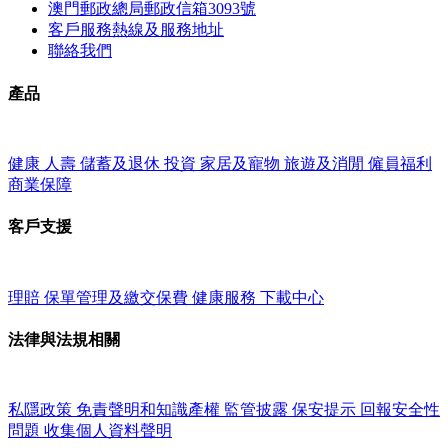
澳門郵政總局郵政信箱3093號
客戶服務熱線及服務地址
聯絡我們
產品
健康
人壽
儲蓄及退休
投資
家居及寵物
旅遊及消閒
僱員福利
商業保障
客戶支援
理賠
保單管理及繳交保費
健康服務
下載中心
法律與法規相關
私隱政策
免責聲明和知識產權
監管披露
保安提示
回報安全性
問題
收集個人資料聲明