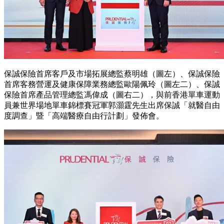
保誠保險首席客戶及市場拓展總監蔡明雄（圖左）、保誠保險
首席客務營運及健康保障業務總監歐陽佩玲（圖左二）、保誠
保險首席產品管理總監馮偉成（圖右二），與前香港單車運動
員兼世界場地單車錦標賽冠軍郭灝霆先生出席保誠「就醫自由
度調查」暨「高端醫療自由行計劃」發佈會。