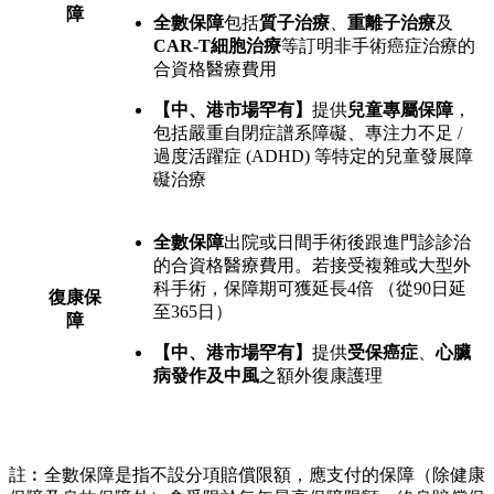
障
全數保障
包括
質子治療
、
重離子治療
及
CAR-T細胞治療
等訂明非手術癌症治療的
合資格醫療費用
【中、港市場罕有】
提供
兒童專屬保障
，
包括嚴重自閉症譜系障礙、專注力不足 /
過度活躍症 (ADHD) 等特定的兒童發展障
礙治療
全數保障
出院或日間手術後跟進門診診治
的合資格醫療費用。若接受複雜或大型外
科手術，保障期可獲延長4倍 （從90日延
復康保
至365日）
障
【中、港市場罕有】
提供
受保癌症
、
心臟
病發作及中風
之額外復康護理
註︰全數保障是指不設分項賠償限額，應支付的保障（除健康