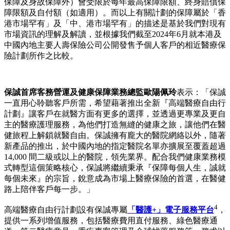
保障及身故保障外）會受限於每年最高保障限額、終身賠償保
障限額及自付額（如適用）。而以上有關計劃的保障屬於「香
港市場罕有」及「中、港市場罕有」的描述是基於我們對現有
市場資訊的理解及解讀，並根據我們截至2024年6月就本港及
中國內地主要人壽保險公司公開發售予個人客戶的相近醫療保
險計劃所作之比較。
保誠首席客務營運及健康保障業務總監歐陽佩玲
表示：「保誠
一直用心聆聽客戶所需，希望藉著推出全新『高端醫療自由行
計劃』讓客戶在就醫方面有更多的選擇，並透過更專業及更自
主的醫療護理服務，為他們打造無縫的健康之旅，讓他們在醫
健旅程上解鎖就醫自由。保誠擁有龐大的醫院網絡以外，隨著
新產品的推出，於中國內地的指定醫院名單亦擴展至覆蓋超過
14,000 間二級或以上的醫院，領先業界。配合我們健康業務模
式轉型這個策略核心，保誠將繼續秉承『保障每個人生，誠就
每個未來』的宗旨，銳意成為市場上醫療保險的首選，在醫健
路上陪伴客戶每一步。」
4
高端醫療自由行計劃設有保誠專屬
「醫護+」電子服務平台
，
提供一系列增值服務，包括醫療費用直付服務、綠色醫療通