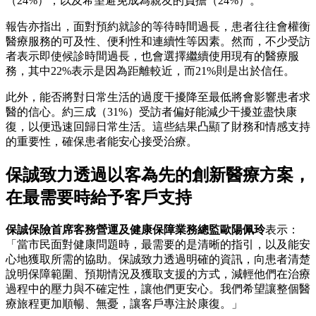
（24%），以及希望避免成為親友的負擔（24%）。
報告亦指出，面對預約就診的等待時間過長，患者往往會權衡
醫療服務的可及性、便利性和連續性等因素。然而，不少受訪
者表示即使候診時間過長，也會選擇繼續使用現有的醫療服
務，其中22%表示是因為距離較近，而21%則是出於信任。
此外，能否將對日常生活的過度干擾降至最低將會影響患者求
醫的信心。約三成（31%）受訪者偏好能減少干擾並盡快康
復，以便迅速回歸日常生活。這些結果凸顯了財務和情感支持
的重要性，確保患者能安心接受治療。
保誠致力透過以客為先的創新醫療方案，
在最需要時給予客戶支持
保誠保險首席客務營運及健康保障業務總監歐陽佩玲
表示：
「當市民面對健康問題時，最需要的是清晰的指引，以及能安
心地獲取所需的協助。保誠致力透過明確的資訊，向患者清楚
說明保障範圍、預期情況及獲取支援的方式，減輕他們在治療
過程中的壓力與不確定性，讓他們更安心。我們希望讓整個醫
療旅程更加順暢、無憂，讓客戶專注於康復。」