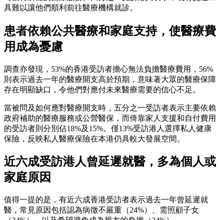
具難以讓他們順利前往醫療機構就診。
患者依賴公共醫療和家庭支持，使醫療費
用成為憂慮
調查亦發現，53%的香港受訪者擔心無法負擔醫療費用，56%
則表示過去一年的醫療開支高於預期，意味著大眾的醫療保障
存在明顯缺口，令他們對應付未來醫療需要的信心不足。
當被問及如何應對醫療開支時，五分之一受訪者表示主要依賴
政府補助的醫療服務或公營醫保，而倚靠家人支援和自付費用
的受訪者則分別佔18%及15%。僅13%受訪港人選擇私人健康
保險，反映私人醫療保險在本港仍具較大發展空間。
近六成受訪港人曾延遲就醫，多為個人或
家庭原因
值得一提的是，有近六成香港受訪者表示過去一年曾延遲就
醫，常見原因包括認為病徵不嚴重（24%）、需照顧子女