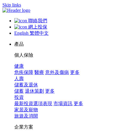
Skip links
聯絡我們
網上投保
English
繁體中文
產品
個人保險
健康
危疾保障
醫療
意外及傷病
更多
人壽
儲蓄及退休
儲蓄
退休策劃
更多
投資
最新投資選項表現
市場資訊
更多
家居及寵物
旅遊及消閒
企業方案