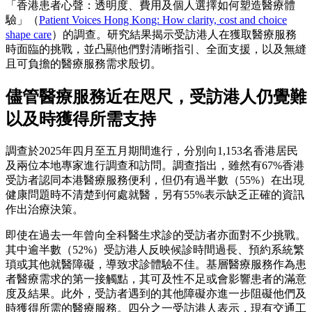
「香港患者心聲：透明度、費用及個人選擇如何塑造醫療體
驗」（
Patient Voices Hong Kong: How clarity, cost and choice
shape care
）的調查。研究結果揭示受訪港人在獲取醫療服務
時面臨的挑戰，並凸顯他們對清晰指引、全面支援，以及無縫
且可負擔的醫療服務需求殷切。
儘管醫療服務近在咫尺，受訪港人仍覺難
以及時獲得所需支持
調查於2025年四月至五月期間進行，分別向1,153名香港居民
及兩位本地專家進行調查和訪問。調查指出，雖然有67%香港
受訪者認同本港醫療服務便利，但仍有過半數（55%）在出現
健康問題時不清楚到何處就醫，另有55%表示缺乏正確的資訊
作出治療決策。
即使在過去一年曾向全科醫生求診的受訪者亦面對不少挑戰。
其中逾半數（52%）受訪港人反映候診時間過長、預約系統繁
瑣或其他就醫障礙，導致求診體驗不佳。基層醫療服務作為患
者醫療需求的第一接觸點，其可及性不足或會影響患者的滿意
度及結果。此外，受訪者遇到的其他障礙亦進一步阻礙他們及
時獲得所需的醫療服務。四分之一受訪港人表示，現有交通工