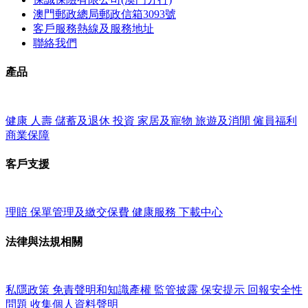
澳門郵政總局郵政信箱3093號
客戶服務熱線及服務地址
聯絡我們
產品
健康
人壽
儲蓄及退休
投資
家居及寵物
旅遊及消閒
僱員福利
商業保障
客戶支援
理賠
保單管理及繳交保費
健康服務
下載中心
法律與法規相關
私隱政策
免責聲明和知識產權
監管披露
保安提示
回報安全性
問題
收集個人資料聲明