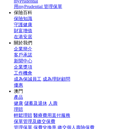
myPrudential
用myPrudential 管理保單
保險百科
保險知識
守護健康
財富增值
在港安居
關於我們
企業簡介
客戶承諾
新聞中心
企業獎項
工作機會
成為保誠員工
成為理財顧問
優惠
澳門
產品
健康
儲蓄及退休
人壽
理賠
輕鬆理賠
醫療費用直付服務
保單管理及繳交保費
管理保單
保費兌換率
繳交個人壽險保費