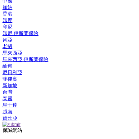
中國
加納
香港
印度
印尼
印尼 伊斯蘭保險
肯亞
老撾
馬來西亞
馬來西亞 伊斯蘭保險
緬甸
尼日利亞
菲律賓
新加坡
台灣
泰國
烏干達
越南
贊比亞
保誠網站