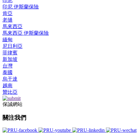
印尼
印尼 伊斯蘭保險
肯亞
老撾
馬來西亞
馬來西亞 伊斯蘭保險
緬甸
尼日利亞
菲律賓
新加坡
台灣
泰國
烏干達
越南
贊比亞
保誠網站
關注我們