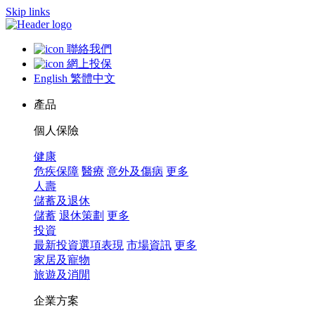
Skip links
聯絡我們
網上投保
English
繁體中文
產品
個人保險
健康
危疾保障
醫療
意外及傷病
更多
人壽
儲蓄及退休
儲蓄
退休策劃
更多
投資
最新投資選項表現
市場資訊
更多
家居及寵物
旅遊及消閒
企業方案