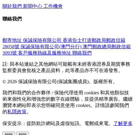
關於我們
新聞中心
工作機會
聯絡我們
郵寄地址
保誠保險有限公司
香港告士打道郵政局郵政信箱
28058號
保誠保險有限公司(澳門分行)
澳門郵政總局郵政信箱
3093號
客戶服務熱線及服務地址
聯絡我們
註: 與本站連結之其他網站可能載有未經香港證券及期貨事務
監察委員會批核之產品資料，此等產品亦不可在港發售。
© 2026 保誠保險有限公司(保誠集團成員)。版權所有。
我們和我們的合作夥伴 / 保險代理使用 cookies 和其他類似技
術來個性化和增強您的數字在線體驗，並提供精準廣告。繼續
瀏覽本網站即表示您明確同意使用 cookies。詳情請參閱我們
的
私隱政策
。
保安提示：提防欺詐網站及虛假短訊、電郵或來電。
了解更多