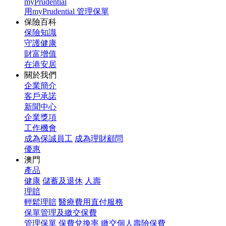
myPrudential
用myPrudential 管理保單
保險百科
保險知識
守護健康
財富增值
在港安居
關於我們
企業簡介
客戶承諾
新聞中心
企業獎項
工作機會
成為保誠員工
成為理財顧問
優惠
澳門
產品
健康
儲蓄及退休
人壽
理賠
輕鬆理賠
醫療費用直付服務
保單管理及繳交保費
管理保單
保費兌換率
繳交個人壽險保費