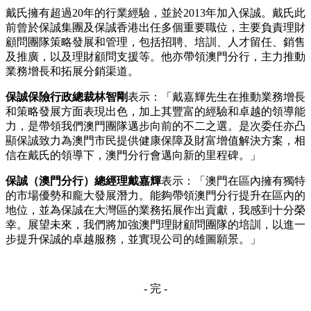
戴氏擁有超過20年的行業經驗，並於2013年加入保誠。戴氏此
前曾於保誠集團及保誠香港出任多個重要職位，主要負責理財
顧問團隊策略發展和管理，包括招聘、培訓、人才留任、銷售
及推廣，以及理財顧問支援等。他亦帶領澳門分行，主力推動
業務增長和拓展分銷渠道。
保誠保險行政總裁林智剛
表示：「戴嘉輝先生在推動業務增長
和策略發展方面表現出色，加上其豐富的經驗和卓越的領導能
力，是帶領我們澳門團隊邁步向前的不二之選。是次委任亦凸
顯保誠致力為澳門市民提供健康保障及財富增值解決方案，相
信在戴氏的領導下，澳門分行會邁向新的里程碑。」
保誠（澳門分行）總經理戴嘉輝
表示：「澳門在區內擁有獨特
的市場優勢和龐大發展潛力。能夠帶領澳門分行提升在區內的
地位，並為保誠在大灣區的業務拓展作出貢獻，我感到十分榮
幸。展望未來，我們將加強澳門理財顧問團隊的培訓，以進一
步提升保誠的卓越服務，並實現公司的雄圖願景。」
- 完 -