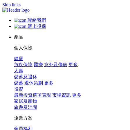
Skip links
聯絡我們
網上投保
產品
個人保險
健康
危疾保障
醫療
意外及傷病
更多
人壽
儲蓄及退休
儲蓄
退休策劃
更多
投資
最新投資選項表現
市場資訊
更多
家居及寵物
旅遊及消閒
企業方案
僱員福利