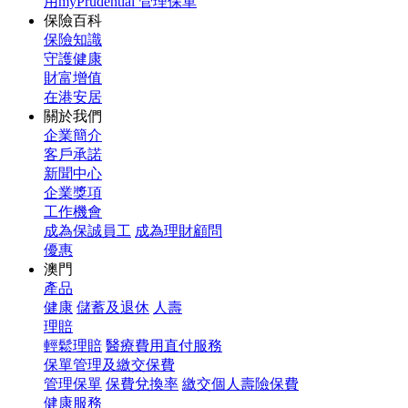
用myPrudential 管理保單
保險百科
保險知識
守護健康
財富增值
在港安居
關於我們
企業簡介
客戶承諾
新聞中心
企業獎項
工作機會
成為保誠員工
成為理財顧問
優惠
澳門
產品
健康
儲蓄及退休
人壽
理賠
輕鬆理賠
醫療費用直付服務
保單管理及繳交保費
管理保單
保費兌換率
繳交個人壽險保費
健康服務