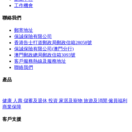
工作機會
聯絡我們
郵寄地址
保誠保險有限公司
香港告士打道郵政局郵政信箱28058號
保誠保險有限公司(澳門分行)
澳門郵政總局郵政信箱3093號
客戶服務熱線及服務地址
聯絡我們
產品
健康
人壽
儲蓄及退休
投資
家居及寵物
旅遊及消閒
僱員福利
商業保障
客戶支援