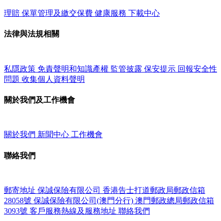
理賠
保單管理及繳交保費
健康服務
下載中心
法律與法規相關
私隱政策
免責聲明和知識產權
監管披露
保安提示
回報安全性
問題
收集個人資料聲明
關於我們及工作機會
關於我們
新聞中心
工作機會
聯絡我們
郵寄地址
保誠保險有限公司
香港告士打道郵政局郵政信箱
28058號
保誠保險有限公司(澳門分行)
澳門郵政總局郵政信箱
3093號
客戶服務熱線及服務地址
聯絡我們