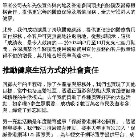
筆者公司去年先後宣佈與內地及香港多間頂尖的醫院及醫療機
構合作，提供更完善的醫療保障及增值服務，全力守護港人的
健康。
此外，我們成功擴展了跨境醫療網絡，提供更便捷的醫療費用
直付服務，令客戶可更無憂地往返兩地。從數據顯示，這張
「成績表」是令人鼓舞的 — 於2024年3月至10月短短七個月期
間，在深圳某合作醫院曾使用醫療費用直付服務的客戶數量錄
得不俗的增長，其月複合增長率高達30%。
推動健康生活方式的社會責任
回顧去年的里程碑，除了在產品與服務外，我們也實現了其他
目標，當中包括連繫社區，透過正面影響鼓勵大眾實踐更健康
和積極的生活模式。去年我們贊助了各種廣獲好評的大型活
動，如多啦A夢主題展覽，成功吸引數百萬名市民及遊客參
與，締造了難忘回憶。
另一亮點活動是年度體育盛事「保誠香港網球公開賽」，透過
舉辦賽事，我們致力推廣體育運動。賽事去年更首次加入「保
誠香港網球125 國際賽」，為年輕女子網球選手提供平台，成