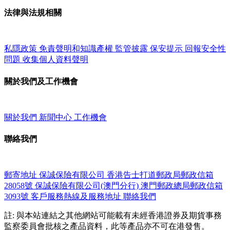
法律與法規相關
私隱政策
免責聲明和知識產權
監管披露
保安提示
回報安全性
問題
收集個人資料聲明
關於我們及工作機會
關於我們
新聞中心
工作機會
聯絡我們
郵寄地址
保誠保險有限公司
香港告士打道郵政局郵政信箱
28058號
保誠保險有限公司(澳門分行)
澳門郵政總局郵政信箱
3093號
客戶服務熱線及服務地址
聯絡我們
註: 與本站連結之其他網站可能載有未經香港證券及期貨事務
監察委員會批核之產品資料，此等產品亦不可在港發售。