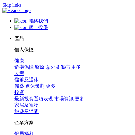
Skip links
聯絡我們
網上投保
產品
個人保險
健康
危疾保障
醫療
意外及傷病
更多
人壽
儲蓄及退休
儲蓄
退休策劃
更多
投資
最新投資選項表現
市場資訊
更多
家居及寵物
旅遊及消閒
企業方案
僱員福利