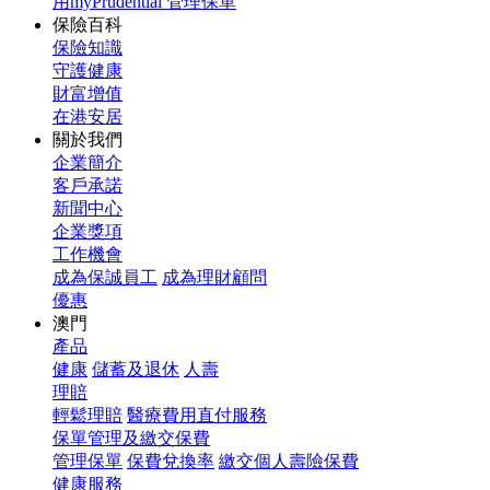
用myPrudential 管理保單
保險百科
保險知識
守護健康
財富增值
在港安居
關於我們
企業簡介
客戶承諾
新聞中心
企業獎項
工作機會
成為保誠員工
成為理財顧問
優惠
澳門
產品
健康
儲蓄及退休
人壽
理賠
輕鬆理賠
醫療費用直付服務
保單管理及繳交保費
管理保單
保費兌換率
繳交個人壽險保費
健康服務