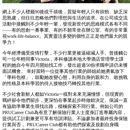
網上不少人標籤90後或千禧後，質疑年輕人只有拚勁、缺乏深
思熟慮，但往往忽略他們對理想與生活的追求。在公司或交流
活動中接觸到不少年輕一輩，發現新世代的思維模式各有不同
——有的想創一番事業、有的不願常坐在辦公室、有的非常重
視work-life-balance。其實靈活多變的個性正正是他們最大的競
爭力！
今年經濟備受疫情打擊，不少行業更被逼縮減人手。曾接觸公
司一位年輕同事Victoria，本科修讀本地大學酒店管理學士課
程的她自今年四月開始找工作，發出超過50份求職申請仍未獲
面試機會。 幸好當時一位從事其他行業的師姐給她勇氣放下
「學科包袱」，鼓勵她改變心態，利用自身的親和力、敢挑戰
的性格及本科學習的待人接物技巧轉投其他行業。
不少社會新鮮人都如Victoria一樣對未來充滿憧憬，但現實的
羈絆卻令他們卻步，更深怕在事業起步時做錯決定。保誠一直
有協助準畢業生尋找出路，積極探索不同行業。例如公司的
PRUCareer Club為有意了解保險行業人士度身訂造專屬內容，
提供試工計劃兼更可享有培訓津貼。不論參加者最終投身保險
行業與否， PRUCareer Club都有助他們探索及規劃自身職