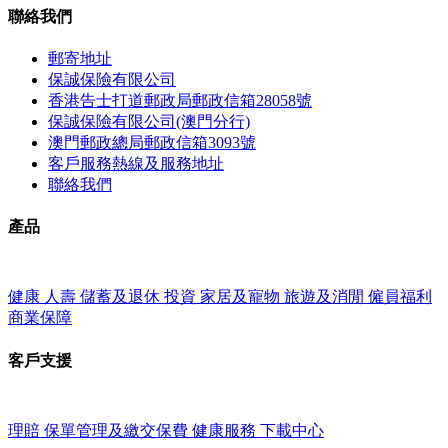
聯絡我們
郵寄地址
保誠保險有限公司
香港告士打道郵政局郵政信箱28058號
保誠保險有限公司(澳門分行)
澳門郵政總局郵政信箱3093號
客戶服務熱線及服務地址
聯絡我們
產品
健康
人壽
儲蓄及退休
投資
家居及寵物
旅遊及消閒
僱員福利
商業保障
客戶支援
理賠
保單管理及繳交保費
健康服務
下載中心