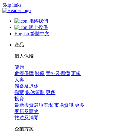
Skip links
聯絡我們
網上投保
English
繁體中文
產品
個人保險
健康
危疾保障
醫療
意外及傷病
更多
人壽
儲蓄及退休
儲蓄
退休策劃
更多
投資
最新投資選項表現
市場資訊
更多
家居及寵物
旅遊及消閒
企業方案