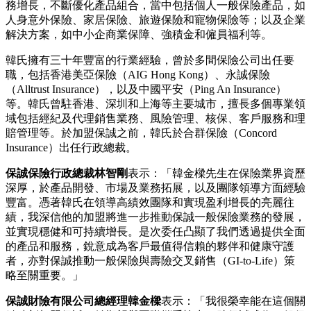
務增長，不斷優化產品組合，當中包括個人一般保險產品，如
人身意外保險、家居保險、旅遊保險和寵物保險等；以及企業
解決方案，如中小企商業保障、強積金和僱員福利等。
韓氏擁有三十年豐富的行業經驗，曾於多間保險公司出任要
職，包括香港美亞保險（AIG Hong Kong）、永誠保險
（Alltrust Insurance），以及中國平安（Ping An Insurance）
等。韓氏曾駐香港、深圳和上海等主要城市，擅長多個專業領
域包括經紀及代理銷售業務、風險管理、核保、客戶服務和理
賠管理等。於加盟保誠之前，韓氏於合群保險（Concord
Insurance）出任行政總裁。
保誠保險行政總裁林智剛
表示：「韓金樑先生在保險業界資歷
深厚，於產品開發、市場及業務拓展，以及團隊領導方面經驗
豐富。憑著韓氏在領導高績效團隊和實現盈利增長的亮麗往
績，我深信他的加盟將進一步推動保誠一般保險業務的發展，
並實現穩健和可持續增長。是次委任凸顯了我們透過提供全面
的產品和服務，銳意成為客戶最值得信賴的夥伴和健康守護
者，亦對保誠推動一般保險與壽險交叉銷售（GI-to-Life）策
略至關重要。」
保誠財險有限公司總經理韓金樑
表示：「我很榮幸能在這個關