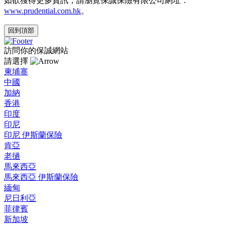
如欲獲得更多資訊，請瀏覽保誠保險有限公司網址：
www.prudential.com.hk
。
回到頂部
訪問你的保誠網站
請選擇
柬埔寨
中國
加納
香港
印度
印尼
印尼 伊斯蘭保險
肯亞
老撾
馬來西亞
馬來西亞 伊斯蘭保險
緬甸
尼日利亞
菲律賓
新加坡