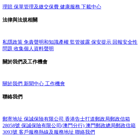
理賠
保單管理及繳交保費
健康服務
下載中心
法律與法規相關
私隱政策
免責聲明和知識產權
監管披露
保安提示
回報安全性
問題
收集個人資料聲明
關於我們及工作機會
關於我們
新聞中心
工作機會
聯絡我們
郵寄地址
保誠保險有限公司
香港告士打道郵政局郵政信箱
28058號
保誠保險有限公司(澳門分行)
澳門郵政總局郵政信箱
3093號
客戶服務熱線及服務地址
聯絡我們