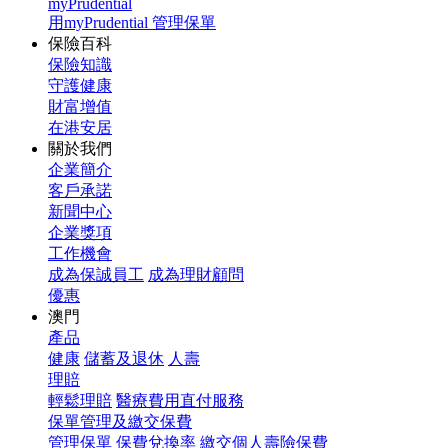
myPrudential
用myPrudential 管理保單
保險百科
保險知識
守護健康
財富增值
在港安居
關於我們
企業簡介
客戶承諾
新聞中心
企業獎項
工作機會
成為保誠員工
成為理財顧問
優惠
澳門
產品
健康
儲蓄及退休
人壽
理賠
輕鬆理賠
醫療費用直付服務
保單管理及繳交保費
管理保單
保費兌換率
繳交個人壽險保費