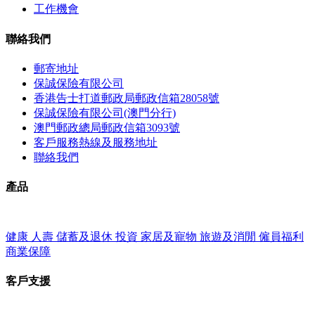
工作機會
聯絡我們
郵寄地址
保誠保險有限公司
香港告士打道郵政局郵政信箱28058號
保誠保險有限公司(澳門分行)
澳門郵政總局郵政信箱3093號
客戶服務熱線及服務地址
聯絡我們
產品
健康
人壽
儲蓄及退休
投資
家居及寵物
旅遊及消閒
僱員福利
商業保障
客戶支援