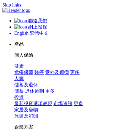
Skip links
聯絡我們
網上投保
English
繁體中文
產品
個人保險
健康
危疾保障
醫療
意外及傷病
更多
人壽
儲蓄及退休
儲蓄
退休策劃
更多
投資
最新投資選項表現
市場資訊
更多
家居及寵物
旅遊及消閒
企業方案