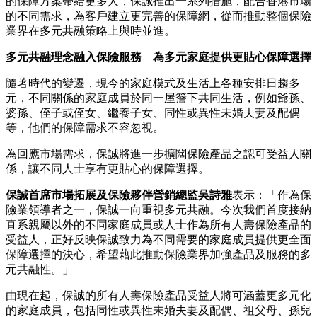
的保障方案帶給更多人，保誠推出一系列措施，配合香港市場
的不同需求，為客戶建立更完善的保障網，從而推動整個保險
業界在多元共融策略上與時並進。
多元共融理念融入保險服務 為多元家庭提供更貼心保障選擇
隨著時代的變遷，現今的家庭模式及生活上各種安排日趨多
元，不同關係的家庭成員於同一屋簷下共同生活，例如爺孫、
婆孫、侄子或侄女、繼養子女、同性或異性未婚夫妻及配偶
等，他們的保障需求不容忽視。
為回應市場需求，保誠將進一步擴闊保險產品之認可受益人關
係，讓不同人士享有更貼心的保障選擇。
保誠首席市場拓展及保險夥伴營銷總監吳詩雅
表示：「作為保
險業領導者之一，保誠一向重視多元共融。今次我們首度接納
直系親屬以外的不同家庭成員或人士作為所有人壽保險產品的
受益人，正好反映保誠致力為不同需要的家庭成員提供更全面
保障選擇的決心，希望藉此推動保險業界加強產品及服務的多
元共融性。」
由現在起，保誠的所有人壽保險產品受益人將可涵蓋更多元化
的家庭成員，包括同性或異性未婚夫妻及配偶、祖父母、孫兒