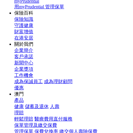
myPrudential
用myPrudential 管理保單
保險百科
保險知識
守護健康
財富增值
在港安居
關於我們
企業簡介
客戶承諾
新聞中心
企業獎項
工作機會
成為保誠員工
成為理財顧問
優惠
澳門
產品
健康
儲蓄及退休
人壽
理賠
輕鬆理賠
醫療費用直付服務
保單管理及繳交保費
管理保單
保費兌換率
繳交個人壽險保費