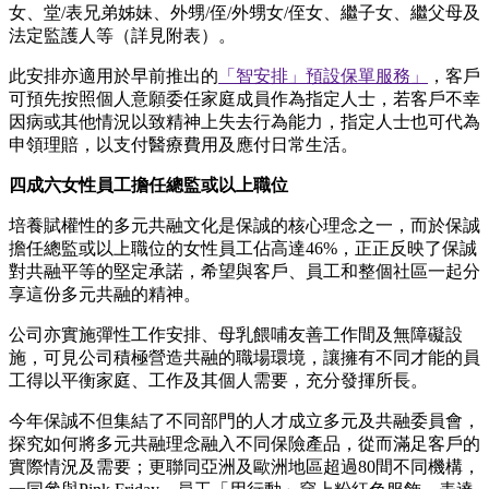
女、堂/表兄弟姊妹、外甥/侄/外甥女/侄女、繼子女、繼父母及
法定監護人等（詳見附表）。
此安排亦適用於早前推出的
「智安排」預設保單服務」
，客戶
可預先按照個人意願委任家庭成員作為指定人士，若客戶不幸
因病或其他情況以致精神上失去行為能力，指定人士也可代為
申領理賠，以支付醫療費用及應付日常生活。
四成六女性員工擔任總監或以上職位
培養賦權性的多元共融文化是保誠的核心理念之一，而於保誠
擔任總監或以上職位的女性員工佔高達46%，正正反映了保誠
對共融平等的堅定承諾，希望與客戶、員工和整個社區一起分
享這份多元共融的精神。
公司亦實施彈性工作安排、母乳餵哺友善工作間及無障礙設
施，可見公司積極營造共融的職場環境，讓擁有不同才能的員
工得以平衡家庭、工作及其個人需要，充分發揮所長。
今年保誠不但集結了不同部門的人才成立多元及共融委員會，
探究如何將多元共融理念融入不同保險產品，從而滿足客戶的
實際情況及需要；更聯同亞洲及歐洲地區超過80間不同機構，