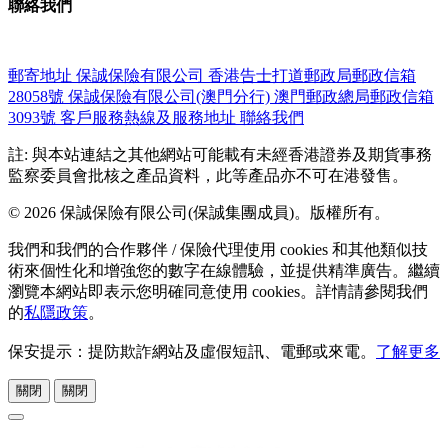
聯絡我們
郵寄地址
保誠保險有限公司
香港告士打道郵政局郵政信箱
28058號
保誠保險有限公司(澳門分行)
澳門郵政總局郵政信箱
3093號
客戶服務熱線及服務地址
聯絡我們
註: 與本站連結之其他網站可能載有未經香港證券及期貨事務
監察委員會批核之產品資料，此等產品亦不可在港發售。
© 2026 保誠保險有限公司(保誠集團成員)。版權所有。
我們和我們的合作夥伴 / 保險代理使用 cookies 和其他類似技
術來個性化和增強您的數字在線體驗，並提供精準廣告。繼續
瀏覽本網站即表示您明確同意使用 cookies。詳情請參閱我們
的
私隱政策
。
保安提示：提防欺詐網站及虛假短訊、電郵或來電。
了解更多
關閉
關閉