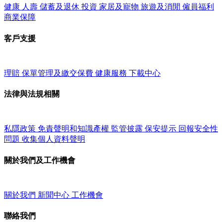
健康
人壽
儲蓄及退休
投資
家居及寵物
旅遊及消閒
僱員福利
商業保障
客戶支援
理賠
保單管理及繳交保費
健康服務
下載中心
法律與法規相關
私隱政策
免責聲明和知識產權
監管披露
保安提示
回報安全性
問題
收集個人資料聲明
關於我們及工作機會
關於我們
新聞中心
工作機會
聯絡我們