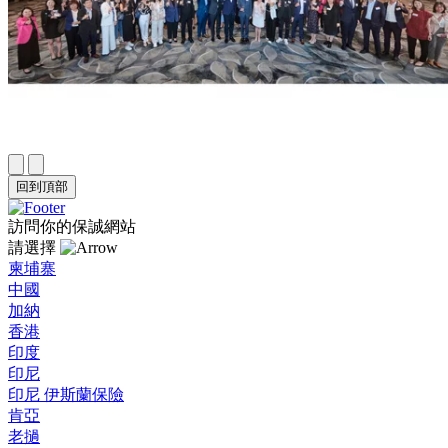
回到頂部
訪問你的保誠網站
請選擇
柬埔寨
中國
加納
香港
印度
印尼
印尼 伊斯蘭保險
肯亞
老撾