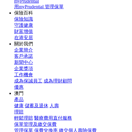
myPrudential
用myPrudential 管理保單
保險百科
保險知識
守護健康
財富增值
在港安居
關於我們
企業簡介
客戶承諾
新聞中心
企業獎項
工作機會
成為保誠員工
成為理財顧問
優惠
澳門
產品
健康
儲蓄及退休
人壽
理賠
輕鬆理賠
醫療費用直付服務
保單管理及繳交保費
管理保單
保費兌換率
繳交個人壽險保費