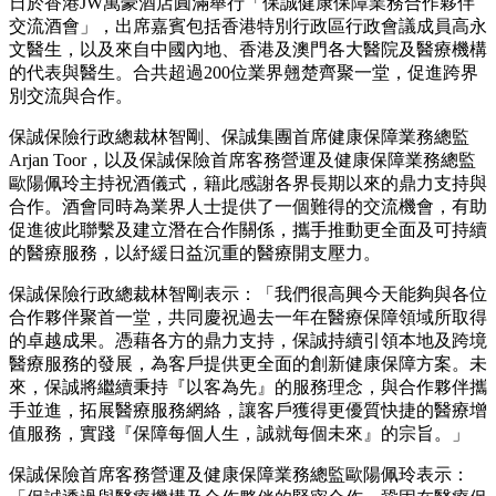
日於香港JW萬豪酒店圓滿舉行「保誠健康保障業務合作夥伴
交流酒會」，出席嘉賓包括香港特別行政區行政會議成員高永
文醫生，以及來自中國內地、香港及澳門各大醫院及醫療機構
的代表與醫生。合共超過200位業界翹楚齊聚一堂，促進跨界
別交流與合作。
保誠保險行政總裁林智剛、保誠集團首席健康保障業務總監
Arjan Toor，以及保誠保險首席客務營運及健康保障業務總監
歐陽佩玲主持祝酒儀式，籍此感謝各界長期以來的鼎力支持與
合作。酒會同時為業界人士提供了一個難得的交流機會，有助
促進彼此聯繫及建立潛在合作關係，攜手推動更全面及可持續
的醫療服務，以紓緩日益沉重的醫療開支壓力。
保誠保險行政總裁林智剛表示：「我們很高興今天能夠與各位
合作夥伴聚首一堂，共同慶祝過去一年在醫療保障領域所取得
的卓越成果。憑藉各方的鼎力支持，保誠持續引領本地及跨境
醫療服務的發展，為客戶提供更全面的創新健康保障方案。未
來，保誠將繼續秉持『以客為先』的服務理念，與合作夥伴攜
手並進，拓展醫療服務網絡，讓客戶獲得更優質快捷的醫療增
值服務，實踐『保障每個人生，誠就每個未來』的宗旨。」
保誠保險首席客務營運及健康保障業務總監歐陽佩玲表示：