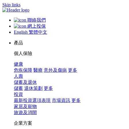
Skip links
聯絡我們
網上投保
English
繁體中文
產品
個人保險
健康
危疾保障
醫療
意外及傷病
更多
人壽
儲蓄及退休
儲蓄
退休策劃
更多
投資
最新投資選項表現
市場資訊
更多
家居及寵物
旅遊及消閒
企業方案