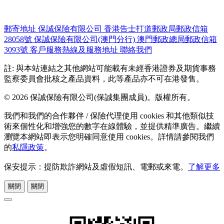
郵寄地址
保誠保險有限公司
香港告士打道郵政局郵政信箱
28058號
保誠保險有限公司(澳門分行)
澳門郵政總局郵政信箱
3093號
客戶服務熱線及服務地址
聯絡我們
註: 與本站連結之其他網站可能載有未經香港證券及期貨事務
監察委員會批核之產品資料，此等產品亦不可在港發售。
© 2026 保誠保險有限公司(保誠集團成員)。版權所有。
我們和我們的合作夥伴 / 保險代理使用 cookies 和其他類似技
術來個性化和增強您的數字在線體驗，並提供精準廣告。繼續
瀏覽本網站即表示您明確同意使用 cookies。詳情請參閱我們
的
私隱政策
。
保安提示：提防欺詐網站及虛假短訊、電郵或來電。
了解更多
關閉
關閉