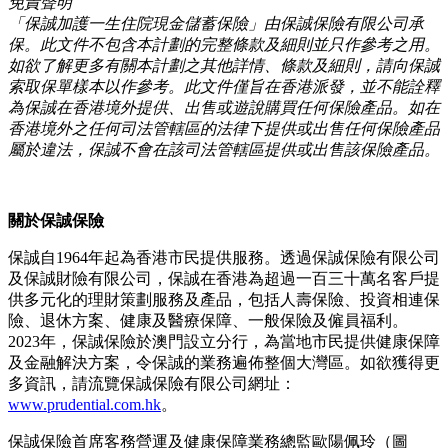
免責聲明
「保誠加護一生住院現金儲蓄保險」由保誠保險有限公司承
保。此文件不包含本計劃的完整條款及細則並只作參考之用。
如欲了解更多有關本計劃之其他詳情、條款及細則，請向保誠
索取保單樣本以作參考。此文件僅旨在香港派發，並不能詮釋
為保誠在香港境外提供、出售或遊說購買任何保險產品。如在
香港境外之任何司法管轄區的法律下提供或出售任何保險產品
屬於違法，保誠不會在該司法管轄區提供或出售該保險產品。
關於保誠保險
保誠自1964年起為香港市民提供服務。透過保誠保險有限公司
及保誠財險有限公司，保誠在香港為超過一百三十萬名客戶提
供多元化的理財策劃服務及產品，包括人壽保險、投資相連保
險、退休方案、健康及醫療保障、一般保險及僱員福利。
2023年，保誠保險於澳門設立分行，為當地市民提供健康保障
及金融解決方案，令保誠的業務遍佈整個大灣區。如欲獲得更
多資訊，請流覽保誠保險有限公司網址：
www.prudential.com.hk
。
保誠保險首席客務營運及健康保障業務總監歐陽佩玲（圖