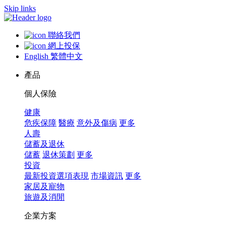
Skip links
聯絡我們
網上投保
English
繁體中文
產品
個人保險
健康
危疾保障
醫療
意外及傷病
更多
人壽
儲蓄及退休
儲蓄
退休策劃
更多
投資
最新投資選項表現
市場資訊
更多
家居及寵物
旅遊及消閒
企業方案