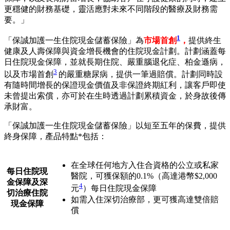
更穩健的財務基礎，靈活應對未來不同階段的醫療及財務需
要。」
1
「保誠加護一生住院現金儲蓄保險」為
市場首創
，
提供終生
健康及人壽保障與資金增長機會的住院現金計劃。計劃涵蓋每
日住院現金保障，並就長期住院、嚴重腦退化症、柏金遜病，
3
以及市場首創
的嚴重糖尿病，提供一筆過賠償。計劃同時設
有隨時間增長的保證現金價值及非保證終期紅利，讓客戶即使
未曾提出索償，亦可於在生時透過計劃累積資金，於身故後傳
承財富。
「保誠加護一生住院現金儲蓄保險」以短至五年的保費，提供
終身保障，產品特點*包括：
在全球任何地方入住合資格的公立或私家
每日住院現
醫院，可獲保額的0.1%（高達港幣$2,000
金保障及深
4
元
）每日住院現金保障
切治療住院
如需入住深切治療部，更可獲高達雙倍賠
現金保障
償