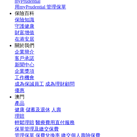
myPrudential
用myPrudential 管理保單
保險百科
保險知識
守護健康
財富增值
在港安居
關於我們
企業簡介
客戶承諾
新聞中心
企業獎項
工作機會
成為保誠員工
成為理財顧問
優惠
澳門
產品
健康
儲蓄及退休
人壽
理賠
輕鬆理賠
醫療費用直付服務
保單管理及繳交保費
管理保單
保費兌換率
繳交個人壽險保費