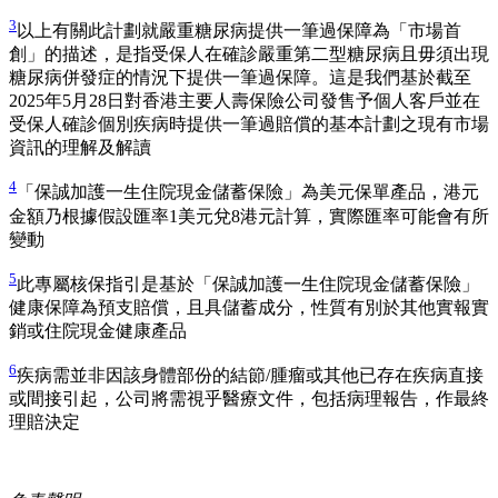
3
以上有關此計劃就嚴重糖尿病提供一筆過保障為「市場首
創」的描述，是指受保人在確診嚴重第二型糖尿病且毋須出現
糖尿病併發症的情況下提供一筆過保障。這是我們基於截至
2025年5月28日對香港主要人壽保險公司發售予個人客戶並在
受保人確診個別疾病時提供一筆過賠償的基本計劃之現有市場
資訊的理解及解讀
4
「保誠加護一生住院現金儲蓄保險」為美元保單產品，港元
金額乃根據假設匯率1美元兌8港元計算，實際匯率可能會有所
變動
5
此專屬核保指引是基於「保誠加護一生住院現金儲蓄保險」
健康保障為預支賠償，且具儲蓄成分，性質有別於其他實報實
銷或住院現金健康產品
6
疾病需並非因該身體部份的結節/腫瘤或其他已存在疾病直接
或間接引起，公司將需視乎醫療文件，包括病理報告，作最終
理賠決定