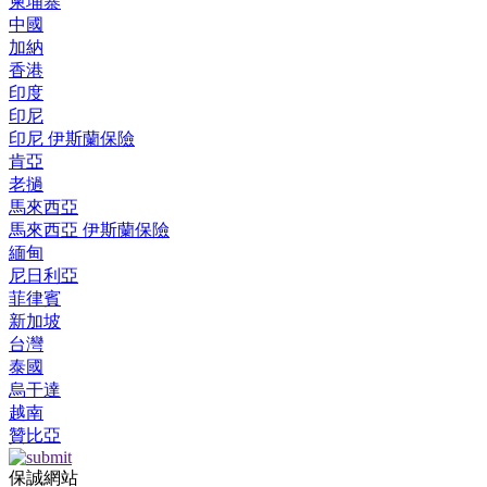
柬埔寨
中國
加納
香港
印度
印尼
印尼 伊斯蘭保險
肯亞
老撾
馬來西亞
馬來西亞 伊斯蘭保險
緬甸
尼日利亞
菲律賓
新加坡
台灣
泰國
烏干達
越南
贊比亞
保誠網站