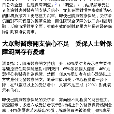
2
日公佈全新「住院保障調查」
（「調查」），結果顯示受訪
者普遍對應付醫療開支缺乏信心，尤其在面對慢性疾病所帶來
的財務負擔方面更感壓力沉重。即使已購買醫療保險，受訪者
仍面對不同程度的經濟負擔，而住院現金保障的缺口亦相當明
顯，反映市場對更全面，並能有效紓緩財務壓力的長遠醫療保
障計劃有迫切需求。
大眾對醫療開支信心不足 受保人士對保
障範圍存有憂慮
調查指出，隨著醫療開支持續上升，68%受訪者表示會主要依
靠醫療或住院保險應對相關費用，65%依賴個人儲蓄，46%則
選擇公共醫療作為保障。然而，僅36%受訪者有信心透過以上
方式應付突發醫療開支。隨著年齡增長，信心程度進一步下
降，在51歲或以上的受訪者中，只有不足三成（29%）對此表
示有信心。
即使已購買醫療保險的受訪者，亦面臨不同程度的財務壓力。
調查顯示，多達六成受訪者表示對持續上升的醫療保費感到憂
慮；44%則憂慮若未提出索償，所繳保費將被浪費；40%表示