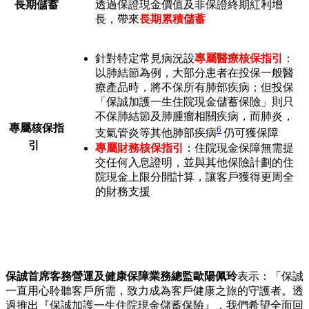
長期儲蓄
透過保證現金價值及非保證終期紅利增
長，帶來
長期累積儲蓄
針對特定常見病況設
專屬醫療核保指引
：
以肺結節為例，大部分患者在投保一般醫
療產品時，將不保所有肺部疾病；但投保
「保誠加護一生住院現金儲蓄保險」則只
不保肺結節及肺腫瘤相關疾病，而肺炎，
專屬核保指
6
支氣管炎等其他肺部疾病
仍可獲保障
5
引
專屬財務核保指引
：住院現金保障無需提
交任何入息證明，並與其他保險計劃的住
院現金上限分開計算，讓客戶獲得更周全
的財務支援
保誠首席客務營運及健康保障業務總監歐陽佩玲
表示：「保誠
一直用心聆聽客戶所需，致力成為客戶健康之旅的守護者。透
過推出『保誠加護一生住院現金儲蓄保險』，我們希望全面回