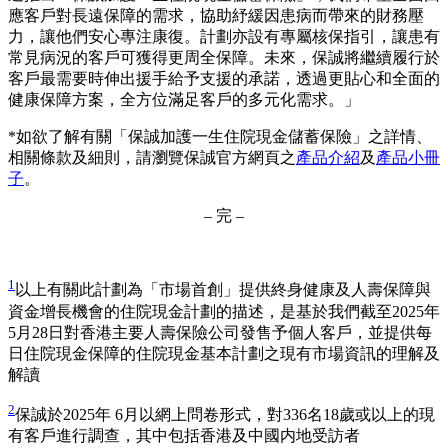
應客戶對長遠保障的需求，協助紓緩因患病而帶來的財務壓
力，讓他們安心專注康復。計劃亦設有專屬核保指引，讓患有
常見病況的客戶可獲得更周全保障。未來，保誠將繼續履行於
客戶最需要時伸出援手給予支援的承諾，透過更貼心和全面的
健康保障方案，全方位滿足客戶的多元化需求。」
*如欲了解有關「保誠加護一生住院現金儲蓄保險」之詳情、
相關條款及細則，請瀏覽保誠官方網頁之
產品介紹
及
產品小冊
子
。
– 完 –
1
以上有關此計劃為「市場首創」提供終身健康及人壽保障與
資金增長機會的住院現金計劃的描述，是基於我們截至2025年
5月28日對香港主要人壽保險公司發售予個人客戶，並提供每
日住院現金保障的住院現金基本計劃之現有市場資訊的理解及
解讀
2
保誠於2025年 6月以網上問卷形式，對336名18歲或以上的現
有客戶進行調查，其中包括香港及中國内地受訪者