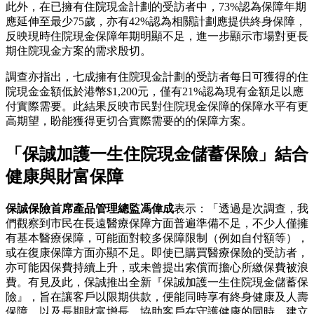
此外，在已擁有住院現金計劃的受訪者中，73%認為保障年期
應延伸至最少75歲，亦有42%認為相關計劃應提供終身保障，
反映現時住院現金保障年期明顯不足，進一步顯示市場對更長
期住院現金方案的需求殷切。
調查亦指出，七成擁有住院現金計劃的受訪者每日可獲得的住
院現金金額低於港幣$1,200元，僅有21%認為現有金額足以應
付實際需要。此結果反映市民對住院現金保障的保障水平有更
高期望，盼能獲得更切合實際需要的的保障方案。
「保誠加護一生住院現金儲蓄保險」結合
健康與財富保障
保誠保險首席產品管理總監馮偉成
表示：「透過是次調查，我
們觀察到市民在長遠醫療保障方面普遍準備不足，不少人僅擁
有基本醫療保障，可能面對較多保障限制（例如自付額等），
或在復康保障方面亦顯不足。即使已購買醫療保險的受訪者，
亦可能因保費持續上升，或未曾提出索償而擔心所繳保費被浪
費。有見及此，保誠推出全新『保誠加護一生住院現金儲蓄保
險』，旨在讓客戶以限期供款，便能同時享有終身健康及人壽
保障，以及長期財富增長，協助客戶在守護健康的同時，建立