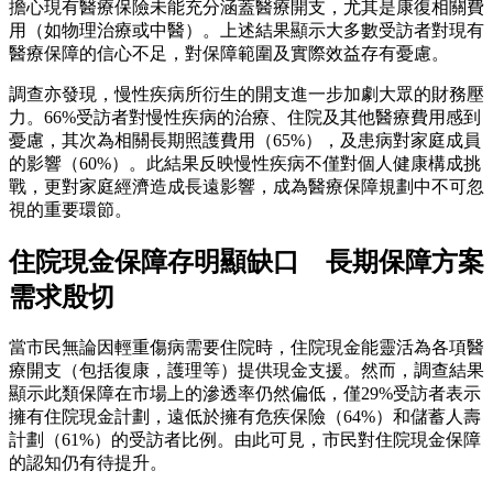
擔心現有醫療保險未能充分涵蓋醫療開支，尤其是康復相關費
用（如物理治療或中醫）。上述結果顯示大多數受訪者對現有
醫療保障的信心不足，對保障範圍及實際效益存有憂慮。
調查亦發現，慢性疾病所衍生的開支進一步加劇大眾的財務壓
力。66%受訪者對慢性疾病的治療、住院及其他醫療費用感到
憂慮，其次為相關長期照護費用（65%），及患病對家庭成員
的影響（60%）。此結果反映慢性疾病不僅對個人健康構成挑
戰，更對家庭經濟造成長遠影響，成為醫療保障規劃中不可忽
視的重要環節。
住院現金保障存明顯缺口 長期保障方案
需求殷切
當市民無論因輕重傷病需要住院時，住院現金能靈活為各項醫
療開支（包括復康，護理等）提供現金支援。然而，調查結果
顯示此類保障在市場上的滲透率仍然偏低，僅29%受訪者表示
擁有住院現金計劃，遠低於擁有危疾保險（64%）和儲蓄人壽
計劃（61%）的受訪者比例。由此可見，市民對住院現金保障
的認知仍有待提升。