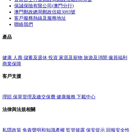
保誠保險有限公司(澳門分行)
澳門郵政總局郵政信箱3093號
客戶服務熱線及服務地址
聯絡我們
產品
健康
人壽
儲蓄及退休
投資
家居及寵物
旅遊及消閒
僱員福利
商業保障
客戶支援
理賠
保單管理及繳交保費
健康服務
下載中心
法律與法規相關
私隱政策
免責聲明和知識產權
監管披露
保安提示
回報安全性