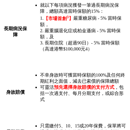
就以下每項病況獲發一筆過長期病況保
障，總額高達當時保額的15%：
3
1.
【市場首創
】
嚴重糖尿病 - 5% 當時保
額，
長期病況保
2. 嚴重腦退化症或柏金遜病 - 5% 當時保
障
額，及
3. 長期住院（超過90日）- 5% 當時保額
（高達港幣$100,000元4）
不幸身故時可獲當時保額的100%及任何終
期紅利之面值，減去已索償的保障總額
可靈活
預先選擇身故賠償的支付方式
，包
身故賠償
括一次過支付、每月分期支付，或綜合形
式
只需繳付5、10、15或20年保費，保單將可