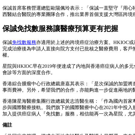
保誠首席客務營運總監歐陽佩玲表示：「保誠一直堅守『用心
西醫結合醫院的專業團隊合作，推出業界首個支援大灣區跨境
保誠免找數服務讓醫療預算更有把握
保誠
免找數服務
亦適用於上述的跨境癌症治療方案。HKIO
完成治療後為申請人直接向院方支付已批核之醫療費用，客戶
權。
星院與HKIOC早在2019年便達成了内地與香港癌症病人的
會診等方面的深度合作。
香港綜合腫瘤中心行政總裁唐嘉其表示：「是次保誠的加盟將
事而費神。另外，希望我們的合作，亦能夠進一步促進兩地的
香港陳星海醫療集團行政總裁黃志浩醫生稱：「作為國內首家
步與國際醫療接軌。我們旗下的國際醫療中心在2021年中投
加入提供癌症病人『免找數』服務，相信能再一次為星院，尤
備註