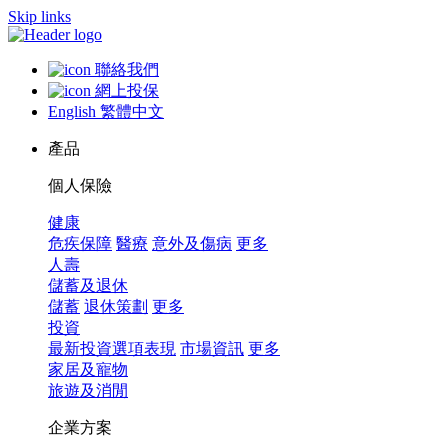
Skip links
聯絡我們
網上投保
English
繁體中文
產品
個人保險
健康
危疾保障
醫療
意外及傷病
更多
人壽
儲蓄及退休
儲蓄
退休策劃
更多
投資
最新投資選項表現
市場資訊
更多
家居及寵物
旅遊及消閒
企業方案