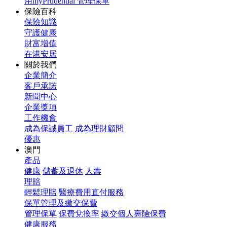
用myPrudential 管理保單
保險百科
保險知識
守護健康
財富增值
在港安居
關於我們
企業簡介
客戶承諾
新聞中心
企業獎項
工作機會
成為保誠員工
成為理財顧問
優惠
澳門
產品
健康
儲蓄及退休
人壽
理賠
輕鬆理賠
醫療費用直付服務
保單管理及繳交保費
管理保單
保費兌換率
繳交個人壽險保費
健康服務