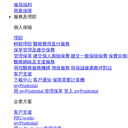
僱員福利
商業保障
服務及理賠
個人保險
理賠
輕鬆理賠
醫療費用直付服務
保單管理及繳交保費
管理保單
繳交個人壽險保費
繳交一般保險保費
保費兌換
醫療網絡及支援服務
尋找醫療服務機構
增值服務
與保誠健康夥伴對話
客戶支援
下載中心
客戶通知
保障需要計算機
myPrudential
用 myPrudential 管理保單
登入 myPrudential
企業方案
客戶支援
PRUworks
myPrudential