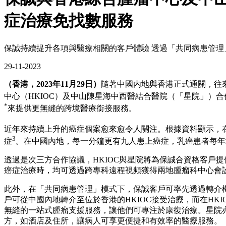
症治療免找數服務
保誠持續提升各項與醫療相關的客戶體驗 透過「共同病患管理
29-11-2023
（香港，2023年11月29日）
隨著中國内地與香港正式通關，往
中心（HKIOC）及中山陳星海中西醫結合醫院（「星院」）
*
來提供更無縫的跨境醫療銜接服務。
近年來持續上升的癌症個案愈來愈令人關注。根據資料顯示，
3
症
。在中國內地，每一分鐘更有九人患上癌症，乳癌患者每年
透過是次三方合作協議，HKIOC與星院將為保誠合資格客戶
癌症治療時，均可透過跨專科遠程視頻獲得兩地腫瘤科中心會
此外，在「共同病患管理」模式下，保誠客戶可率先透過轉介機
戶可從中國內地轉介至位於香港的HKIOC接受治療，而在H
無縫的一站式腫瘤支援服務，讓他們可專注於康復治療。星院
方，如酒店及住所，讓病人可享更便捷和有效率的醫療服務。