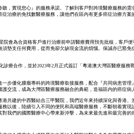
聆聽，實現您心』的服務承諾。了解到客戶對跨境醫療服務的需
癌症治療的免找數醫療服務，讓他們在區內有更多癌症治療方案
C或星院會為合資格客戶進行治療前申請醫療費用預先批核，客戶
無須墊支任何費用，從而免卻欠缺現金流的煩惱。保誠亦已豁免
多元化診療合作，並於2023年2月正式簽訂「粵港澳大灣區醫療
進一步優化腫瘤專科的跨境醫療銜接服務，配合『共同病患管理
醫護交流，成為大灣區醫療服務融合的典範，造福區内的癌症病
粵港共建的中西醫結合三甲醫院，我們近年來持續深化與香港、
入服務以後，陸續引入不同的便民和高端醫療服務，不斷朝着實
其對我們的國際醫療中心帶來新沖擊，為未來最先進和最完善的