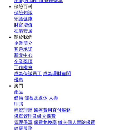
用myPrudential 管理保單
保險百科
保險知識
守護健康
財富增值
在港安居
關於我們
企業簡介
客戶承諾
新聞中心
企業獎項
工作機會
成為保誠員工
成為理財顧問
優惠
澳門
產品
健康
儲蓄及退休
人壽
理賠
輕鬆理賠
醫療費用直付服務
保單管理及繳交保費
管理保單
保費兌換率
繳交個人壽險保費
健康服務