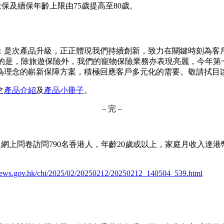
保及續保年齡上限由75歲提高至80歲。
是次產品升級，正正體現我們持續創新，致力在關鍵時刻為客戶
一提的是，除旅遊保險外，我們的寵物保險業務亦表現亮麗，今年第
為理念的嶄新保障方案，積極回應客戶多元化的需要。敬請拭目
之
產品介紹
及
產品小冊子
。
– 完 –
，透過網上問卷訪問790名香港人，年齡20歲或以上，家庭月收入達
news.gov.hk/chi/2025/02/20250212/20250212_140504_539.html