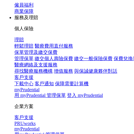
僱員福利
商業保障
服務及理賠
個人保險
理賠
輕鬆理賠
醫療費用直付服務
保單管理及繳交保費
管理保單
繳交個人壽險保費
繳交一般保險保費
保費兌換
醫療網絡及支援服務
尋找醫療服務機構
增值服務
與保誠健康夥伴對話
客戶支援
下載中心
客戶通知
保障需要計算機
myPrudential
用 myPrudential 管理保單
登入 myPrudential
企業方案
客戶支援
PRUworks
myPrudential