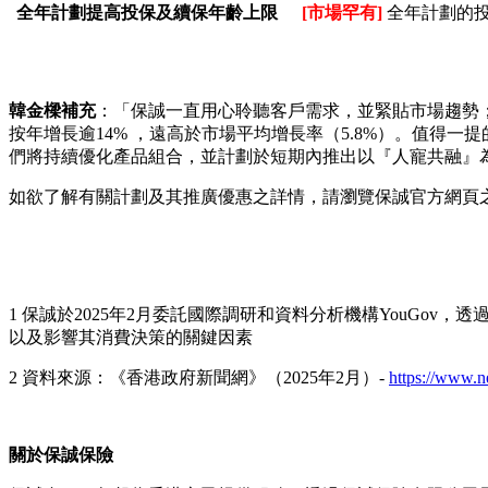
全年計劃提高投保及續保年齡上限
[市場罕有]
全年計劃的投
韓金樑補充
：「保誠一直用心聆聽客戶需求，並緊貼市場趨勢；
按年增長逾14% ，遠高於市場平均增長率（5.8%）。值得
們將持續優化產品組合，並計劃於短期內推出以『人寵共融』
如欲了解有關計劃及其推廣優惠之詳情，請瀏覽保誠官方網頁
1 保誠於2025年2月委託國際調研和資料分析機構YouGov
以及影響其消費決策的關鍵因素
2 資料來源：《香港政府新聞網》（2025年2月）-
https://www.
關於保誠保險