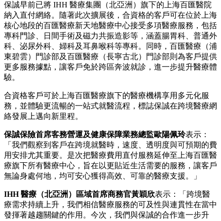
保誠早前已將 IHH 醫療集團（北亞洲）旗下的上海百匯醫院
納入直付網絡。隨著此次擴展後，合資格的客戶可在位於上海
核心地段的百匯醫療新天地醫療中心接受多項醫療服務，包括
專科門診、日間手術及磁力共振造影等，涵蓋腸胃科、普通外
科、泌尿外科、婦科及耳鼻喉科等專科。同時，百匯醫療（浦
東碧雲）門診部及百匯醫療（長寧古北）門診部則為客戶提供
更多服務據點，讓客戶免於跨區奔波就診，進一步提升醫療體
驗。
合資格客戶可於上海百匯醫療旗下的醫療機構享用多元化服
務，並體驗更流暢的一站式就醫流程，標誌保誠在跨境醫療網
絡發展上邁向新里程。
保誠保險首席客務營運及健康保障業務總監歐陽佩玲
表示：
「我們觀察到客戶在跨境就醫時，速度、透明度與可預期的費
用安排尤其重要。是次把醫療費用直付服務延伸至上海百匯醫
療旗下所有醫療中心，旨在以更貼近生活需要的服務，讓客戶
無論身處何地，均可安心獲得高效、可靠的醫療支援。」
IHH 醫療（北亞洲）區域首席商務官黃穎欣
表示：「跨境醫
療需求持續上升，我們相信醫療服務的可及性與連貫性在當中
發揮著越趨關鍵的作用。今次，我們與保誠的合作進一步升