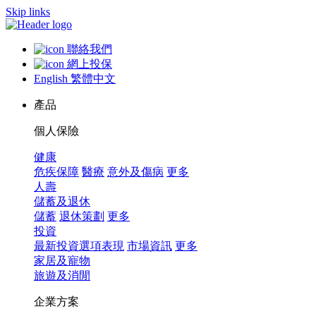
Skip links
聯絡我們
網上投保
English
繁體中文
產品
個人保險
健康
危疾保障
醫療
意外及傷病
更多
人壽
儲蓄及退休
儲蓄
退休策劃
更多
投資
最新投資選項表現
市場資訊
更多
家居及寵物
旅遊及消閒
企業方案