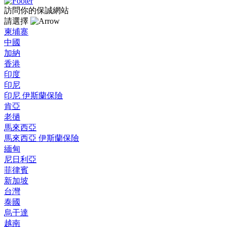
訪問你的保誠網站
請選擇
柬埔寨
中國
加納
香港
印度
印尼
印尼 伊斯蘭保險
肯亞
老撾
馬來西亞
馬來西亞 伊斯蘭保險
緬甸
尼日利亞
菲律賓
新加坡
台灣
泰國
烏干達
越南