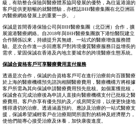
級，有助整合保險與醫療體系協同發展的優勢，為往返港滬的
客戶提供更順暢的就醫體驗，亦標誌IHH醫療集團在北亞洲區
內醫療網絡發展上的重要一步。 」
保誠是首間香港保險公司與IHH醫療集團（北亞洲）合作，擴
展滬港醫療網絡。自2018年與IHH醫療集團旗下港怡醫院建立
合作關係以來，持續提升其無縫、一站式的醫療增值服務體
驗。是次合作進一步回應客戶對跨境優質醫療服務日益增長的
需求，鞏固保誠在香港及內地主要城市的跨境醫療生態系統。
保誠合資格客戶可享醫療費用直付服務
透過是次合作，保誠的合資格客戶可在進行治療前向百匯醫療
於上海的醫療機構預先諮詢相關醫療費用，醫療機構方將根據
客戶所需為其向保誠申請醫療費用預先批核。如個案獲批核，
保誠會在完成治療後為申請人直接向醫療機構支付已批核之醫
療費用。客戶亦享有優先預約及／或房間安排，以便更快捷地
獲得適切的治療。透過涵蓋預約、應診及治療的一站式醫療支
援，保誠希望減輕客戶在治療期間所面對的精神及經濟壓力，
使他們能專心接受治療及休養，加快康復進度。