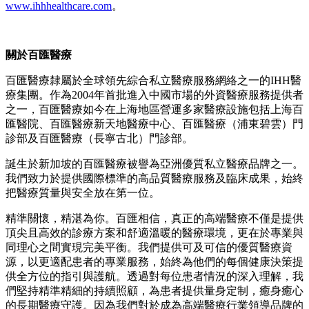
www.ihhhealthcare.com
。
關於百匯醫療
百匯醫療隸屬於全球領先綜合私立醫療服務網絡之一的IHH醫
療集團。作為2004年首批進入中國市場的外資醫療服務提供者
之一，百匯醫療如今在上海地區營運多家醫療設施包括上海百
匯醫院、百匯醫療新天地醫療中心、百匯醫療（浦東碧雲）門
診部及百匯醫療（長寧古北）門診部。
誕生於新加坡的百匯醫療被譽為亞洲優質私立醫療品牌之一。
我們致力於提供國際標準的高品質醫療服務及臨床成果，始終
把醫療質量與安全放在第一位。
精準關懷，精湛為你。百匯相信，真正的高端醫療不僅是提供
頂尖且高效的診療方案和舒適溫暖的醫療環境，更在於專業與
同理心之間實現完美平衡。我們提供可及可信的優質醫療資
源，以更適配患者的專業服務，始終為他們的每個健康決策提
供全方位的指引與護航。透過對每位患者情況的深入理解，我
們堅持精準精細的持續照顧，為患者提供量身定制，癒身癒心
的長期醫療守護。因為我們對於成為高端醫療行業領導品牌的