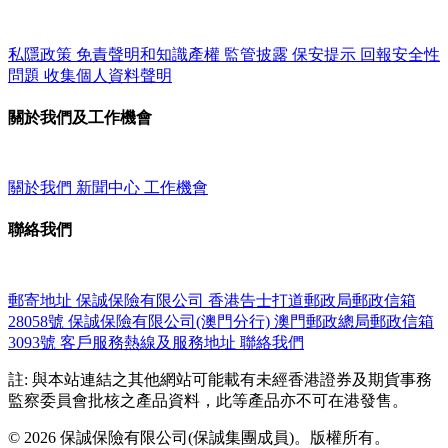
私隱政策
免責聲明和知識產權
監管披露
保安提示
回報安全性
問題
收集個人資料聲明
關於我們及工作機會
關於我們
新聞中心
工作機會
聯絡我們
郵寄地址
保誠保險有限公司
香港告士打道郵政局郵政信箱
28058號
保誠保險有限公司(澳門分行)
澳門郵政總局郵政信箱
3093號
客戶服務熱線及服務地址
聯絡我們
註: 與本站連結之其他網站可能載有未經香港證券及期貨事務
監察委員會批核之產品資料，此等產品亦不可在港發售。
© 2026 保誠保險有限公司(保誠集團成員)。版權所有。