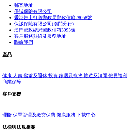
郵寄地址
保誠保險有限公司
香港告士打道郵政局郵政信箱28058號
保誠保險有限公司(澳門分行)
澳門郵政總局郵政信箱3093號
客戶服務熱線及服務地址
聯絡我們
產品
健康
人壽
儲蓄及退休
投資
家居及寵物
旅遊及消閒
僱員福利
商業保障
客戶支援
理賠
保單管理及繳交保費
健康服務
下載中心
法律與法規相關