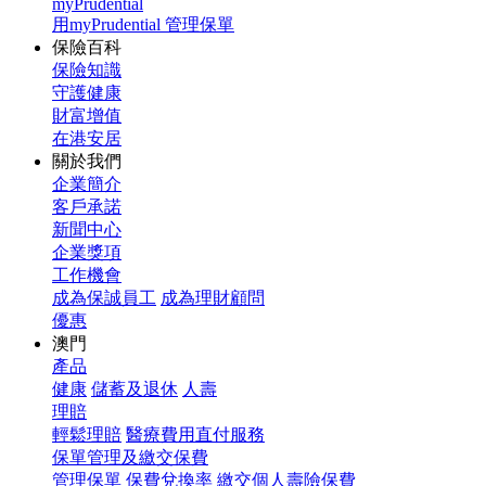
myPrudential
用myPrudential 管理保單
保險百科
保險知識
守護健康
財富增值
在港安居
關於我們
企業簡介
客戶承諾
新聞中心
企業獎項
工作機會
成為保誠員工
成為理財顧問
優惠
澳門
產品
健康
儲蓄及退休
人壽
理賠
輕鬆理賠
醫療費用直付服務
保單管理及繳交保費
管理保單
保費兌換率
繳交個人壽險保費