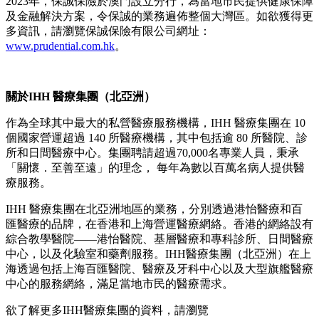
2023年，保誠保險於澳門設立分行，為當地市民提供健康保障
及金融解決方案，令保誠的業務遍佈整個大灣區。如欲獲得更
多資訊，請瀏覽保誠保險有限公司網址：
www.prudential.com.hk
。
關於IHH 醫療集團（北亞洲）
作為全球其中最大的私營醫療服務機構，IHH 醫療集團在 10
個國家營運超過 140 所醫療機構，其中包括逾 80 所醫院、診
所和日間醫療中心。集團聘請超過70,000名專業人員，秉承
「關懷．至善至遠」的理念， 每年為數以百萬名病人提供醫
療服務。
IHH 醫療集團在北亞洲地區的業務，分別透過港怡醫療和百
匯醫療的品牌，在香港和上海營運醫療網絡。香港的網絡設有
綜合教學醫院——港怡醫院、基層醫療和專科診所、日間醫療
中心，以及化驗室和藥劑服務。IHH醫療集團（北亞洲）在上
海透過包括上海百匯醫院、醫療及牙科中心以及大型旗艦醫療
中心的服務網絡，滿足當地市民的醫療需求。
欲了解更多IHH醫療集團的資料，請瀏覽