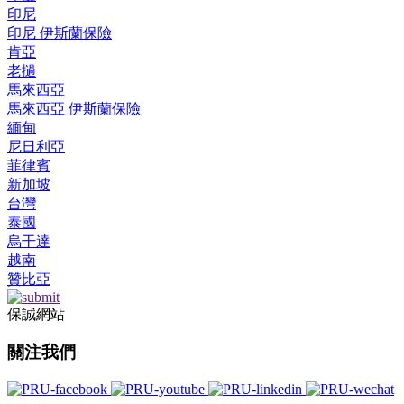
印尼
印尼 伊斯蘭保險
肯亞
老撾
馬來西亞
馬來西亞 伊斯蘭保險
緬甸
尼日利亞
菲律賓
新加坡
台灣
泰國
烏干達
越南
贊比亞
保誠網站
關注我們