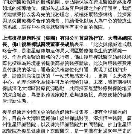
了我們醫療保障的服務範圍，更凸顯保誠在跨境醫療網絡服務
領域的領導地位。保誠矢志成為客戶健康之旅的守護者，我們
將繼續秉持以客為先的服務理念，積極拓展醫療網絡，並探索
與頂尖醫療機構合作的機會，持續優化以病人為中心的醫療生
態系統，讓客戶在跨境就醫時享有更全面的保障。」
上海復星健康科技（集團）有限公司首席執行官、大灣區總院
長、佛山復星禪誠醫院董事長胡航
表示：「此次與保誠達成戰
略合作，是復星健康加速佈局大灣區醫療健康生態的關鍵一
步。作為跨境醫療服務的先行者，佛山復星禪誠醫院始終以國
際化標準為跨境患者提供高品質醫療體驗。此次跨境醫療費用
直付服務的落地，通過全流程數位化打通，實現了從預約掛
號、診療到康復隨訪的『一站式無感支付』，更將『以患者為
中心』的理念轉化為觸手可及的體驗升級。未來，我們期待與
保誠深化大灣區醫療資源聯動，共同探索智慧醫療與保險場景
的深度融合，為更多跨境家庭打造無縫銜接、高效便捷的健康
管理新生態。」
復星健康是全國頂尖的醫療健康科技集團，擁有全球醫療網
絡，目前在大灣區營運佛山復星禪誠醫院、深圳恒生醫院、廣
州復星禪誠醫院，以及珠海禪誠醫院共四間醫院。佛山復星禪
誠醫院為復星健康旗下旗艦醫院，是一間擁有超過60年歷史的