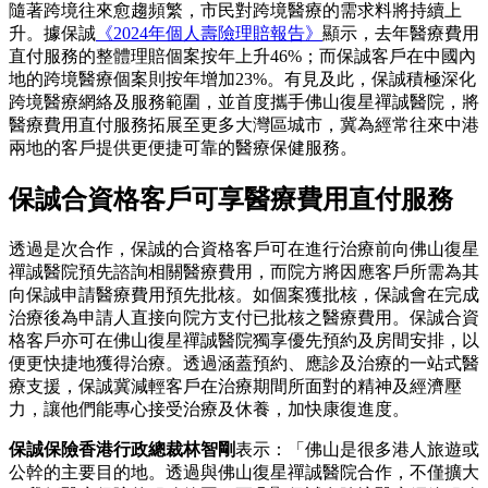
隨著跨境往來愈趨頻繁，市民對跨境醫療的需求料將持續上
升。據保誠
《2024年個人壽險理賠報告》
顯示，去年醫療費用
直付服務的整體理賠個案按年上升46%；而保誠客戶在中國內
地的跨境醫療個案則按年增加23%。有見及此，保誠積極深化
跨境醫療網絡及服務範圍，並首度攜手佛山復星禪誠醫院，將
醫療費用直付服務拓展至更多大灣區城市，冀為經常往來中港
兩地的客戶提供更便捷可靠的醫療保健服務。
保誠合資格客戶可享醫療費用直付服務
透過是次合作，保誠的合資格客戶可在進行治療前向佛山復星
禪誠醫院預先諮詢相關醫療費用，而院方將因應客戶所需為其
向保誠申請醫療費用預先批核。如個案獲批核，保誠會在完成
治療後為申請人直接向院方支付已批核之醫療費用。保誠合資
格客戶亦可在佛山復星禪誠醫院獨享優先預約及房間安排，以
便更快捷地獲得治療。透過涵蓋預約、應診及治療的一站式醫
療支援，保誠冀減輕客戶在治療期間所面對的精神及經濟壓
力，讓他們能專心接受治療及休養，加快康復進度。
保誠保險香港行政總裁林智剛
表示：「佛山是很多港人旅遊或
公幹的主要目的地。透過與佛山復星禪誠醫院合作，不僅擴大