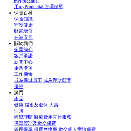
myPrudential
用myPrudential 管理保單
保險百科
保險知識
守護健康
財富增值
在港安居
關於我們
企業簡介
客戶承諾
新聞中心
企業獎項
工作機會
成為保誠員工
成為理財顧問
優惠
澳門
產品
健康
儲蓄及退休
人壽
理賠
輕鬆理賠
醫療費用直付服務
保單管理及繳交保費
管理保單
保費兌換率
繳交個人壽險保費