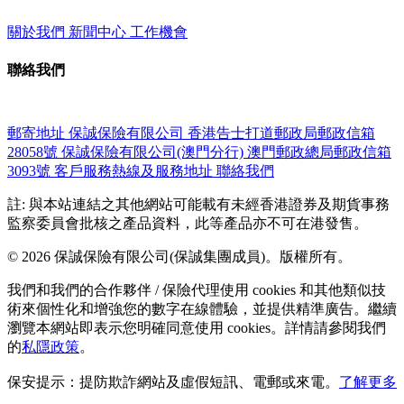
關於我們
新聞中心
工作機會
聯絡我們
郵寄地址
保誠保險有限公司
香港告士打道郵政局郵政信箱
28058號
保誠保險有限公司(澳門分行)
澳門郵政總局郵政信箱
3093號
客戶服務熱線及服務地址
聯絡我們
註: 與本站連結之其他網站可能載有未經香港證券及期貨事務
監察委員會批核之產品資料，此等產品亦不可在港發售。
© 2026 保誠保險有限公司(保誠集團成員)。版權所有。
我們和我們的合作夥伴 / 保險代理使用 cookies 和其他類似技
術來個性化和增強您的數字在線體驗，並提供精準廣告。繼續
瀏覽本網站即表示您明確同意使用 cookies。詳情請參閱我們
的
私隱政策
。
保安提示：提防欺詐網站及虛假短訊、電郵或來電。
了解更多