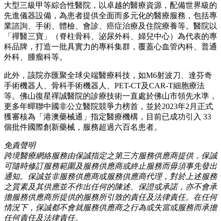
大型三級甲等綜合性醫院，以卓越的醫療資源，配備世界級的
先進儀器設備，為患者提供全面而多元化的醫療服務，包括專
業諮詢、手術、體檢、會診、癌症治療及住院療養等。醫院以
「禪醫三寶」（脊柱骨科、泌尿外科、婦兒中心）為代表的專
科品牌，打造一批具實力的專科集群，覆蓋心血管內科、普通
外科、腫瘤科等。
此外，該院亦匯聚全球尖端醫療科技，如M6射波刀、達芬奇
手術機器人、骨科手術機器人、PET-CT及CAR-T細胞療法
等。佛山復星禪誠醫院的診療技術一直處於佛山市領先水準，
更多年蟬聯中國非公立醫院競爭力榜首，並於2023年2月正式
獲審核為「港澳藥械通」指定醫療機構，目前已成功引入 33
個批件國際創新藥械，服務超過六百名患者。
免責聲明
跨境醫療網絡服務由保誠指定之第三方服務供應商提供，保誠
可隨時修訂服務範圍及服務供應商或終止服務而毋須事先發出
通知。保誠並非服務供應商或服務供應商代理，對於上述服務
之質素及其供應並不作出任何的陳述、保證或承諾，亦不會承
擔服務供應商所提供的服務所引致的責任及法律責任。在任何
情況下，保誠都不會就服務供應商之行為或失當或服務而承擔
任何責任及法律責任。