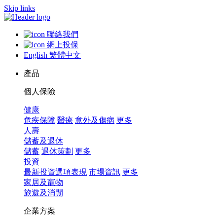
Skip links
聯絡我們
網上投保
English
繁體中文
產品
個人保險
健康
危疾保障
醫療
意外及傷病
更多
人壽
儲蓄及退休
儲蓄
退休策劃
更多
投資
最新投資選項表現
市場資訊
更多
家居及寵物
旅遊及消閒
企業方案