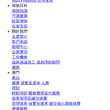
用myPrudential 管理保單
保險百科
保險知識
守護健康
財富增值
在港安居
關於我們
企業簡介
客戶承諾
新聞中心
企業獎項
工作機會
成為保誠員工
成為理財顧問
優惠
澳門
產品
健康
儲蓄及退休
人壽
理賠
輕鬆理賠
醫療費用直付服務
保單管理及繳交保費
管理保單
保費兌換率
繳交個人壽險保費
健康服務