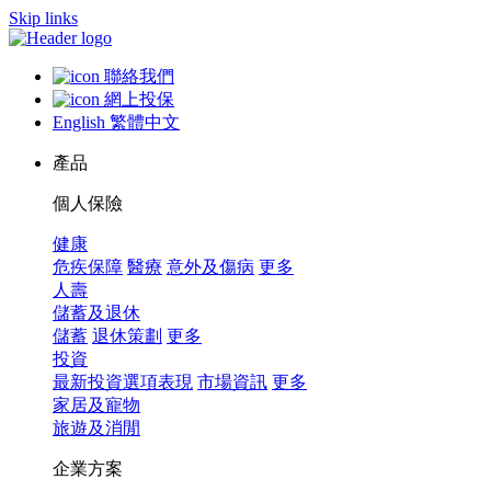
Skip links
聯絡我們
網上投保
English
繁體中文
產品
個人保險
健康
危疾保障
醫療
意外及傷病
更多
人壽
儲蓄及退休
儲蓄
退休策劃
更多
投資
最新投資選項表現
市場資訊
更多
家居及寵物
旅遊及消閒
企業方案