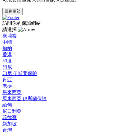
回到頂部
訪問你的保誠網站
請選擇
柬埔寨
中國
加納
香港
印度
印尼
印尼 伊斯蘭保險
肯亞
老撾
馬來西亞
馬來西亞 伊斯蘭保險
緬甸
尼日利亞
菲律賓
新加坡
台灣