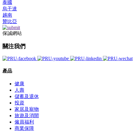
泰國
烏干達
越南
贊比亞
保誠網站
關注我們
產品
健康
人壽
儲蓄及退休
投資
家居及寵物
旅遊及消閒
僱員福利
商業保障