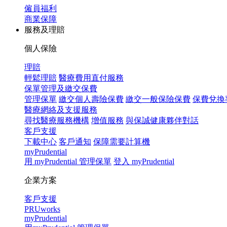
僱員福利
商業保障
服務及理賠
個人保險
理賠
輕鬆理賠
醫療費用直付服務
保單管理及繳交保費
管理保單
繳交個人壽險保費
繳交一般保險保費
保費兌換
醫療網絡及支援服務
尋找醫療服務機構
增值服務
與保誠健康夥伴對話
客戶支援
下載中心
客戶通知
保障需要計算機
myPrudential
用 myPrudential 管理保單
登入 myPrudential
企業方案
客戶支援
PRUworks
myPrudential