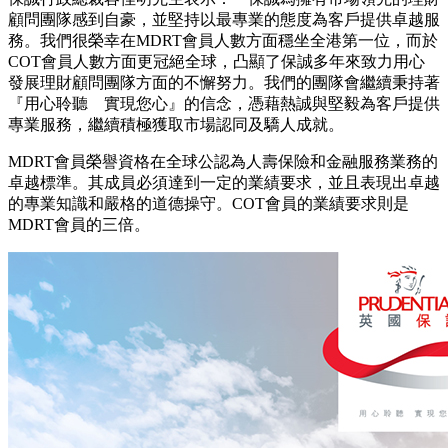
顧問團隊感到自豪，並
堅持以最專業的態度為客戶提供卓越服
務。我們很榮幸在MDRT會員人數方面穩坐全港第一位，而於
COT會員人數方面更冠絕全球，凸顯了保誠
多年來致力用心
發展理財顧問團隊方面的不懈努力。我們的團隊會繼續
秉持著
『用心聆聽 實現您心』的信念，憑
藉熱誠與堅毅為客戶提供
專業服務，繼續積極獲取市場認同及驕人成就。
MDRT會員榮譽資格在全球公認為人壽保險和金融服務業務的
卓越標準。其成員必須達到一定的業績要求，並且表現出卓越
的專業知識和嚴格的道德操守。COT會員的業績要求則是
MDRT會員的三倍。