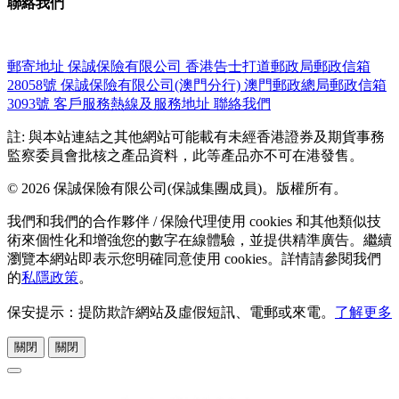
聯絡我們
郵寄地址
保誠保險有限公司
香港告士打道郵政局郵政信箱
28058號
保誠保險有限公司(澳門分行)
澳門郵政總局郵政信箱
3093號
客戶服務熱線及服務地址
聯絡我們
註: 與本站連結之其他網站可能載有未經香港證券及期貨事務
監察委員會批核之產品資料，此等產品亦不可在港發售。
© 2026 保誠保險有限公司(保誠集團成員)。版權所有。
我們和我們的合作夥伴 / 保險代理使用 cookies 和其他類似技
術來個性化和增強您的數字在線體驗，並提供精準廣告。繼續
瀏覽本網站即表示您明確同意使用 cookies。詳情請參閱我們
的
私隱政策
。
保安提示：提防欺詐網站及虛假短訊、電郵或來電。
了解更多
關閉
關閉