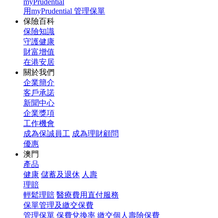
myPrudential
用myPrudential 管理保單
保險百科
保險知識
守護健康
財富增值
在港安居
關於我們
企業簡介
客戶承諾
新聞中心
企業獎項
工作機會
成為保誠員工
成為理財顧問
優惠
澳門
產品
健康
儲蓄及退休
人壽
理賠
輕鬆理賠
醫療費用直付服務
保單管理及繳交保費
管理保單
保費兌換率
繳交個人壽險保費