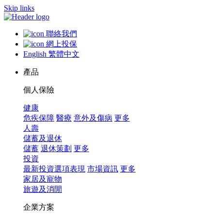
Skip links
聯絡我們
網上投保
English
繁體中文
產品
個人保險
健康
危疾保障
醫療
意外及傷病
更多
人壽
儲蓄及退休
儲蓄
退休策劃
更多
投資
最新投資選項表現
市場資訊
更多
家居及寵物
旅遊及消閒
企業方案