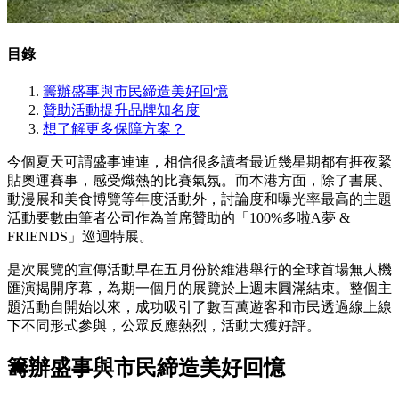
目錄
籌辦盛事與市民締造美好回憶
贊助活動提升品牌知名度
想了解更多保障方案？
今個夏天可謂盛事連連，相信很多讀者最近幾星期都有捱夜緊
貼奧運賽事，感受熾熱的比賽氣氛。而本港方面，除了書展、
動漫展和美食博覽等年度活動外，討論度和曝光率最高的主題
活動要數由筆者公司作為首席贊助的「100%多啦A夢 &
FRIENDS」巡迴特展。
是次展覽的宣傳活動早在五月份於維港舉行的全球首場無人機
匯演揭開序幕，為期一個月的展覽於上週末圓滿結束。整個主
題活動自開始以來，成功吸引了數百萬遊客和市民透過線上線
下不同形式參與，公眾反應熱烈，活動大獲好評。
籌辦盛事與市民締造美好回憶