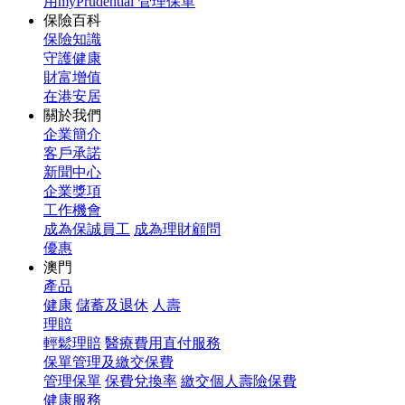
用myPrudential 管理保單
保險百科
保險知識
守護健康
財富增值
在港安居
關於我們
企業簡介
客戶承諾
新聞中心
企業獎項
工作機會
成為保誠員工
成為理財顧問
優惠
澳門
產品
健康
儲蓄及退休
人壽
理賠
輕鬆理賠
醫療費用直付服務
保單管理及繳交保費
管理保單
保費兌換率
繳交個人壽險保費
健康服務