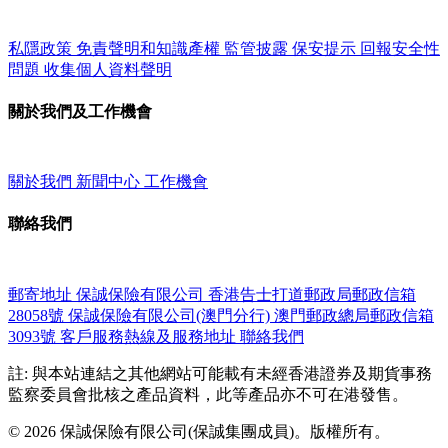
私隱政策
免責聲明和知識產權
監管披露
保安提示
回報安全性
問題
收集個人資料聲明
關於我們及工作機會
關於我們
新聞中心
工作機會
聯絡我們
郵寄地址
保誠保險有限公司
香港告士打道郵政局郵政信箱
28058號
保誠保險有限公司(澳門分行)
澳門郵政總局郵政信箱
3093號
客戶服務熱線及服務地址
聯絡我們
註: 與本站連結之其他網站可能載有未經香港證券及期貨事務
監察委員會批核之產品資料，此等產品亦不可在港發售。
© 2026 保誠保險有限公司(保誠集團成員)。版權所有。