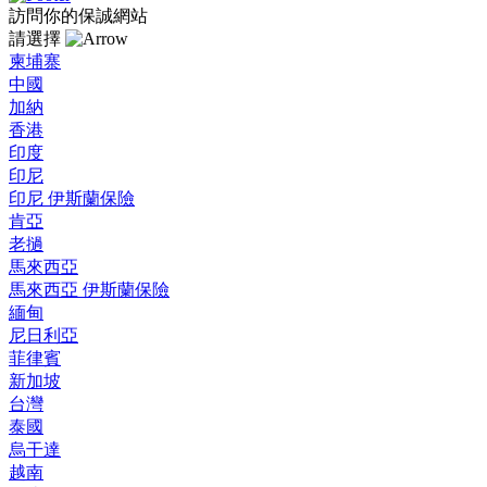
訪問你的保誠網站
請選擇
柬埔寨
中國
加納
香港
印度
印尼
印尼 伊斯蘭保險
肯亞
老撾
馬來西亞
馬來西亞 伊斯蘭保險
緬甸
尼日利亞
菲律賓
新加坡
台灣
泰國
烏干達
越南