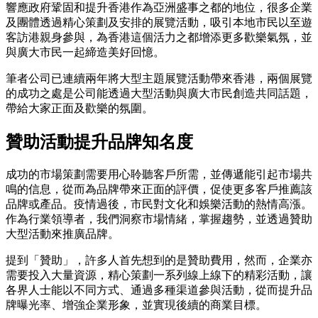
響應政府鞏固和提升香港作為亞洲盛事之都的地位，很多企業
及團體透過精心策劃及安排的展覽活動，吸引本地市民以至遊
客訪港親身參與，為香港這個活力之都增添更多歡樂氣氛，並
與廣大市民一起締造美好回憶。
筆者公司已連續兩年將大型主題展覽活動帶來香港，兩個展覽
的成功之處是公司能透過大型活動與廣大市民創造共同話題，
帶給大家正面及歡樂的氛圍。
贊助活動提升品牌知名度
成功的市場策劃需要用心聆聽客戶所需，並傳遞能引起市場共
鳴的信息，從而為品牌帶來正面的評價，促使更多客戶推薦該
品牌或產品。疫情過後，市民對文化和娛樂活動的熱情高漲。
作為行業領導者，我們洞察市場情緒，掌握趨勢，並透過贊助
大型活動來推廣品牌。
提到「贊助」，許多人首先想到的是贊助費用，然而，企業亦
需要投入大量資源，精心策劃一系列線上線下的精彩活動，讓
各界人士能以不同方式、通過多種渠道參與活動，從而提升品
牌曝光率、增強企業形象，並實現後續的商業目標。