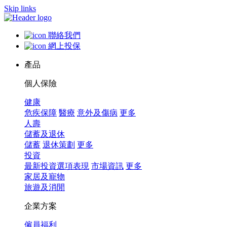
Skip links
聯絡我們
網上投保
產品
個人保險
健康
危疾保障
醫療
意外及傷病
更多
人壽
儲蓄及退休
儲蓄
退休策劃
更多
投資
最新投資選項表現
市場資訊
更多
家居及寵物
旅遊及消閒
企業方案
僱員福利