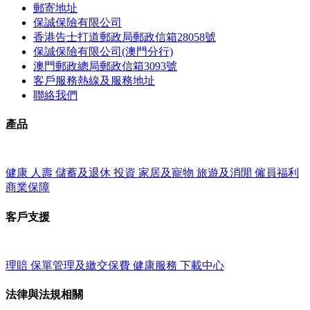
郵寄地址
保誠保險有限公司
香港告士打道郵政局郵政信箱28058號
保誠保險有限公司(澳門分行)
澳門郵政總局郵政信箱3093號
客戶服務熱線及服務地址
聯絡我們
產品
健康
人壽
儲蓄及退休
投資
家居及寵物
旅遊及消閒
僱員福利
商業保障
客戶支援
理賠
保單管理及繳交保費
健康服務
下載中心
法律與法規相關