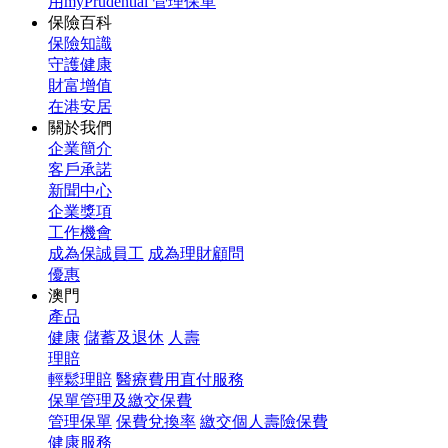
用myPrudential 管理保單
保險百科
保險知識
守護健康
財富增值
在港安居
關於我們
企業簡介
客戶承諾
新聞中心
企業獎項
工作機會
成為保誠員工
成為理財顧問
優惠
澳門
產品
健康
儲蓄及退休
人壽
理賠
輕鬆理賠
醫療費用直付服務
保單管理及繳交保費
管理保單
保費兌換率
繳交個人壽險保費
健康服務