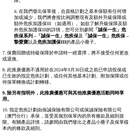
障。
ii. 在我們發出保單後，合資格計劃之基本保額有任何增
加或減少，我們將會按比例調整現有及額外升級保障或
額外危疾加護保III （如適用）。如欲了解升級保障及額
外危疾加護保III的詳情，您可分別參閱
「誠保一生」危
疾保系列 –「誠保一生」危疾保
及
「誠保一生」危疾保 –
摯愛寶
以及
危疾加護保III
的產品小冊子。
7. 保費回贈或特級保障於申請時一經選擇，將不接受任何更改
或退換。
8. 此推廣優惠不適用於在2024年9月30日或之前已申請投保或
已生效的指定危疾計劃，或任何其他基本計劃、附加保障或任
何保單轉換或計劃轉移。
9. 除另有指明外，此推廣優惠可與其他推廣優惠活動同時享
用。
10. 指定危疾計劃由保誠保險有限公司或保誠保險有限公司
（澳門分行）承保，並受其個別保單內的所有條款及細則規
限。有關產品詳情，請參閱由我們發出之產品小冊子及保單樣
本內的條款及細則。