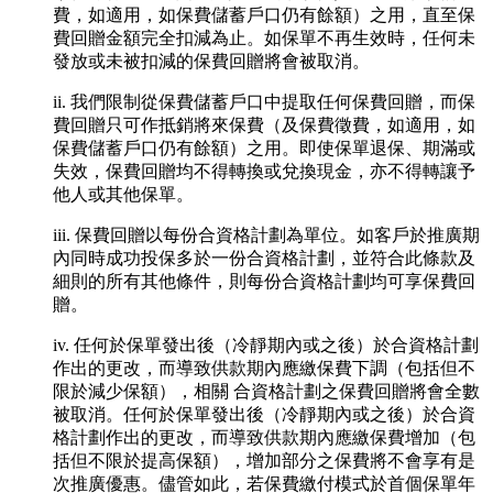
費，如適用，如保費儲蓄戶口仍有餘額）之用，直至保
費回贈金額完全扣減為止。如保單不再生效時，任何未
發放或未被扣減的保費回贈將會被取消。
ii. 我們限制從保費儲蓄戶口中提取任何保費回贈，而保
費回贈只可作抵銷將來保費（及保費徵費，如適用，如
保費儲蓄戶口仍有餘額）之用。即使保單退保、期滿或
失效，保費回贈均不得轉換或兌換現金，亦不得轉讓予
他人或其他保單。
iii. 保費回贈以每份合資格計劃為單位。如客戶於推廣期
內同時成功投保多於一份合資格計劃，並符合此條款及
細則的所有其他條件，則每份合資格計劃均可享保費回
贈。
iv. 任何於保單發出後（冷靜期內或之後）於合資格計劃
作出的更改，而導致供款期內應繳保費下調（包括但不
限於減少保額），相關 合資格計劃之保費回贈將會全數
被取消。任何於保單發出後（冷靜期內或之後）於合資
格計劃作出的更改，而導致供款期內應繳保費增加（包
括但不限於提高保額），增加部分之保費將不會享有是
次推廣優惠。儘管如此，若保費繳付模式於首個保單年