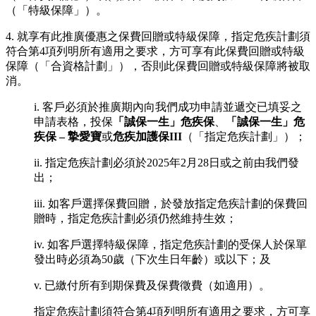
（「特級保障」）。
4. 就享有此推廣優惠之保費回贈或特級保障，指定危疾計劃須
符合第4項列明所有適用之要求，方可享有此保費回贈或特級
保障（「合資格計劃」），否則此保費回贈或特級保障將被取
消。
i. 客戶必須於推廣期內向我們成功申請並遞交已填妥之
申請表格，投保
「誠保一生」危疾保
、
「誠保一生」危
疾保 – 摯愛寶
或
危疾加護保III
（「指定危疾計劃」）；
ii. 指定危疾計劃必須於2025年2月28日或之前由我們發
出；
iii. 如客戶選擇保費回贈，於發放指定危疾計劃的保費回
贈時，指定危疾計劃必須仍然維持生效；
iv. 如客戶選擇特級保障，指定危疾計劃的受保人於保單
發出時必須為50歲（下次生日年齡）或以下；及
v. 已繳付所有到期保費及保費徵費（如適用）。
指定危疾計劃須符合第4項列明所有適用之要求，方可享