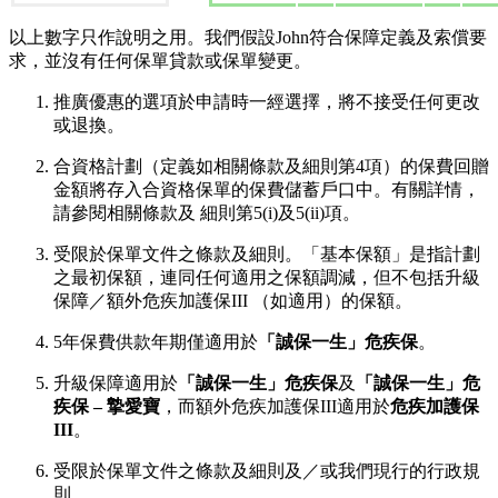
以上數字只作說明之用。我們假設John符合保障定義及索償要
求，並沒有任何保單貸款或保單變更。
推廣優惠的選項於申請時一經選擇，將不接受任何更改
或退換。
合資格計劃（定義如相關條款及細則第4項）的保費回贈
金額將存入合資格保單的保費儲蓄戶口中。有關詳情，
請參閱相關條款及 細則第5(i)及5(ii)項。
受限於保單文件之條款及細則。「基本保額」是指計劃
之最初保額，連同任何適用之保額調減，但不包括升級
保障／額外危疾加護保III （如適用）的保額。
5年保費供款年期僅適用於
「誠保一生」危疾保
。
升級保障適用於
「誠保一生」危疾保
及
「誠保一生」危
疾保 – 摯愛寶
，而額外危疾加護保III適用於
危疾加護保
III
。
受限於保單文件之條款及細則及／或我們現行的行政規
則。