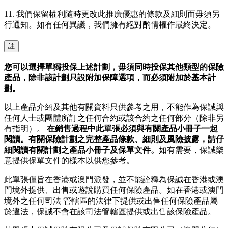
11. 我們保留權利隨時更改此推廣優惠的條款及細則而毋須另
行通知。如有任何異議，我們擁有絕對酌情權作最終決定。
註
您可以選擇單獨投保上述計劃，毋須同時投保其他類型的保險
產品，除非該計劃只設附加保障選項，而必須附加於基本計
劃。
以上產品介紹及其他有關資料只供參考之用，不能作為保誠與
任何人士或團體所訂之任何合約或該合約之任何部分（除非另
有指明）。
在銷售過程中此單張必須與有關產品小冊子一起
閱讀。有關保險計劃之完整產品條款、細則及風險披露，請仔
細閱讀有關計劃之產品小冊子及保單文件。
如有需要，保誠樂
意提供保單文件的樣本以供您參考。
此單張僅旨在香港或澳門派發，並不能詮釋為保誠在香港或澳
門境外提供、出售或遊說購買任何保險產品。如在香港或澳門
境外之任何司法 管轄區的法律下提供或出售任何保險產品屬
於違法，保誠不會在該司法管轄區提供或出售該保險產品。