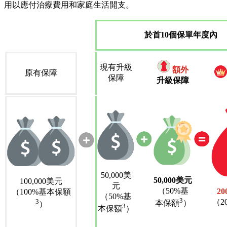
用以應付治療費用和家庭生活開支。
於首10個保單年度內
現有升級
額外
原有保障
保障
升級保障
50,000美
50,000美元
100,000美元
元
（50%基
20
（100%基本保額
（50%基
3
3
（2
本保額
）
）
3
本保額
）