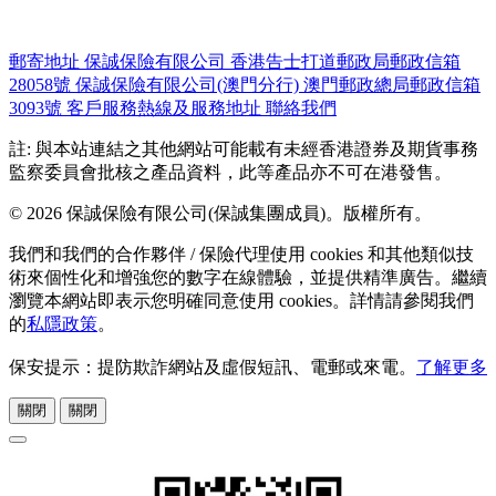
郵寄地址
保誠保險有限公司
香港告士打道郵政局郵政信箱
28058號
保誠保險有限公司(澳門分行)
澳門郵政總局郵政信箱
3093號
客戶服務熱線及服務地址
聯絡我們
註: 與本站連結之其他網站可能載有未經香港證券及期貨事務
監察委員會批核之產品資料，此等產品亦不可在港發售。
© 2026 保誠保險有限公司(保誠集團成員)。版權所有。
我們和我們的合作夥伴 / 保險代理使用 cookies 和其他類似技
術來個性化和增強您的數字在線體驗，並提供精準廣告。繼續
瀏覽本網站即表示您明確同意使用 cookies。詳情請參閱我們
的
私隱政策
。
保安提示：提防欺詐網站及虛假短訊、電郵或來電。
了解更多
關閉
關閉