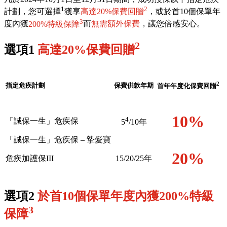
1
2
計劃，您可選擇
獲享
高達20%保費回贈
，或於首10個保單年
3
度內獲
200%特級保障
而
無需額外保費
，讓您倍感安心。
2
選項1
高達20%保費回贈
2
指定危疾計劃
保費供款年期
首年年度化保費回贈
10%
4
「誠保一生」危疾保
5
/10年
「誠保一生」危疾保 – 摯愛寶
20%
危疾加護保III
15/20/25年
選項2
於首10個保單年度內獲200%特級
3
保障