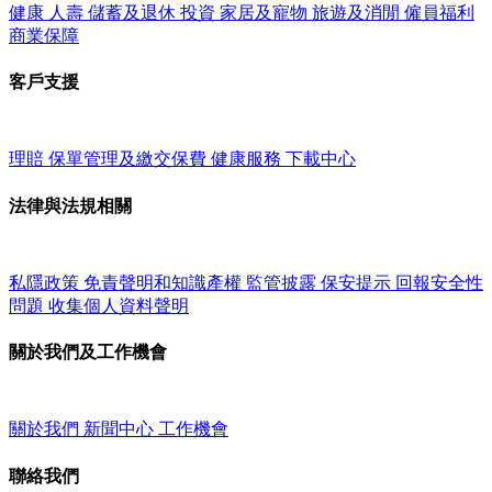
健康
人壽
儲蓄及退休
投資
家居及寵物
旅遊及消閒
僱員福利
商業保障
客戶支援
理賠
保單管理及繳交保費
健康服務
下載中心
法律與法規相關
私隱政策
免責聲明和知識產權
監管披露
保安提示
回報安全性
問題
收集個人資料聲明
關於我們及工作機會
關於我們
新聞中心
工作機會
聯絡我們