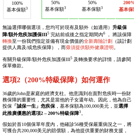
50%
50%
200
100%
3
3
3
基本保額
基本保額
基本保
基本保額
無論選擇哪個選項，您均可於現有及額外（如適用）
升級保
5
6
障/額外危疾加護保III
完結前或後之指定期間內
， 將該保障
轉換
至一份我們指定並備有現金價值的
全新壽險計劃
（該計劃
提供人壽及/或危疾保障），而
毋須提供額外健康證明
。
5
有關升級保障/額外危疾加護保III
及轉換要求的詳情，請參閱
保單條款。
選項2（200%特級保障）如何運作
36歲的John是家庭的經濟支柱。他意識到在面對危疾時一份財
務保障的重要性，尤其是當他的子女還年幼。因此，他為自己
投保
「誠保一生」危疾保
，基本保額為100,000美元，並
選擇
3
此推廣優惠的選項2 – 200%特級保障
。
假如於首10個保單年度內，他確診56種受保嚴重病況之一，將
可獲合共200,000美元的賠償額，為他提供重要的財務支援，