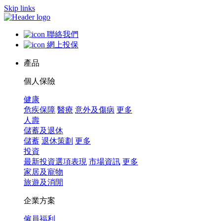
Skip links
聯絡我們
網上投保
產品
個人保險
健康
危疾保障
醫療
意外及傷病
更多
人壽
儲蓄及退休
儲蓄
退休策劃
更多
投資
最新投資選項表現
市場資訊
更多
家居及寵物
旅遊及消閒
企業方案
僱員福利