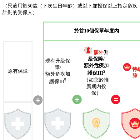
（只適用於50歲（下次生日年齡）或以下並投保以上指定危疾
計劃的受保人）
於首10個保單年度內
額外
升
級保障/
現有升級保
額外危疾加
障/
特
原有保障
5
護保III
額外危疾加
障
（如您於推
5
護保III
廣期內投
保）