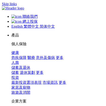
Skip links
聯絡我們
網上投保
English
繁體中文
简体中文
產品
個人保險
健康
危疾保障
醫療
意外及傷病
更多
人壽
儲蓄及退休
儲蓄
退休策劃
更多
投資
最新投資選項表現
市場資訊
更多
家居及寵物
旅遊及消閒
企業方案