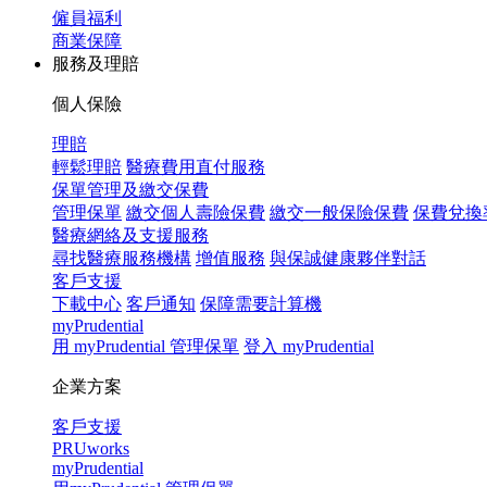
僱員福利
商業保障
服務及理賠
個人保險
理賠
輕鬆理賠
醫療費用直付服務
保單管理及繳交保費
管理保單
繳交個人壽險保費
繳交一般保險保費
保費兌換
醫療網絡及支援服務
尋找醫療服務機構
增值服務
與保誠健康夥伴對話
客戶支援
下載中心
客戶通知
保障需要計算機
myPrudential
用 myPrudential 管理保單
登入 myPrudential
企業方案
客戶支援
PRUworks
myPrudential