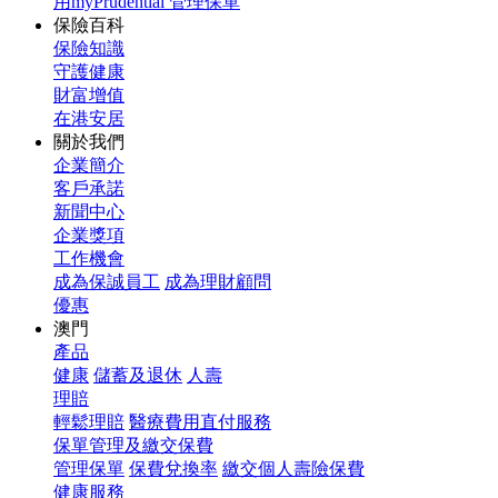
用myPrudential 管理保單
保險百科
保險知識
守護健康
財富增值
在港安居
關於我們
企業簡介
客戶承諾
新聞中心
企業獎項
工作機會
成為保誠員工
成為理財顧問
優惠
澳門
產品
健康
儲蓄及退休
人壽
理賠
輕鬆理賠
醫療費用直付服務
保單管理及繳交保費
管理保單
保費兌換率
繳交個人壽險保費
健康服務