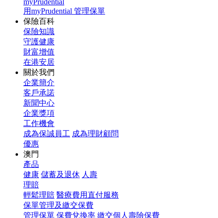
myPrudential
用myPrudential 管理保單
保險百科
保險知識
守護健康
財富增值
在港安居
關於我們
企業簡介
客戶承諾
新聞中心
企業獎項
工作機會
成為保誠員工
成為理財顧問
優惠
澳門
產品
健康
儲蓄及退休
人壽
理賠
輕鬆理賠
醫療費用直付服務
保單管理及繳交保費
管理保單
保費兌換率
繳交個人壽險保費