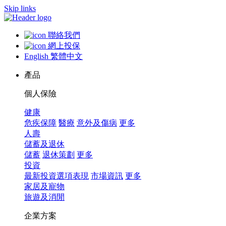
Skip links
聯絡我們
網上投保
English
繁體中文
產品
個人保險
健康
危疾保障
醫療
意外及傷病
更多
人壽
儲蓄及退休
儲蓄
退休策劃
更多
投資
最新投資選項表現
市場資訊
更多
家居及寵物
旅遊及消閒
企業方案