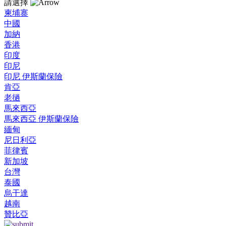
請選擇
柬埔寨
中國
加納
香港
印度
印尼
印尼 伊斯蘭保險
肯亞
老撾
馬來西亞
馬來西亞 伊斯蘭保險
緬甸
尼日利亞
菲律賓
新加坡
台灣
泰國
烏干達
越南
贊比亞