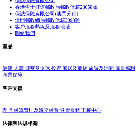
保誠保險有限公司
香港告士打道郵政局郵政信箱28058號
保誠保險有限公司(澳門分行)
澳門郵政總局郵政信箱3093號
客戶服務熱線及服務地址
聯絡我們
產品
健康
人壽
儲蓄及退休
投資
家居及寵物
旅遊及消閒
僱員福利
商業保障
客戶支援
理賠
保單管理及繳交保費
健康服務
下載中心
法律與法規相關