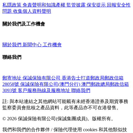
私隱政策
免責聲明和知識產權
監管披露
保安提示
回報安全性
問題
收集個人資料聲明
關於我們及工作機會
關於我們
新聞中心
工作機會
聯絡我們
郵寄地址
保誠保險有限公司
香港告士打道郵政局郵政信箱
28058號
保誠保險有限公司(澳門分行)
澳門郵政總局郵政信箱
3093號
客戶服務熱線及服務地址
聯絡我們
註: 與本站連結之其他網站可能載有未經香港證券及期貨事務
監察委員會批核之產品資料，此等產品亦不可在港發售。
© 2026 保誠保險有限公司(保誠集團成員)。版權所有。
我們和我們的合作夥伴 / 保險代理使用 cookies 和其他類似技