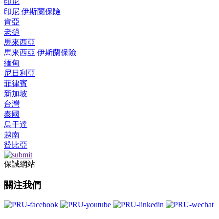
印尼
印尼 伊斯蘭保險
肯亞
老撾
馬來西亞
馬來西亞 伊斯蘭保險
緬甸
尼日利亞
菲律賓
新加坡
台灣
泰國
烏干達
越南
贊比亞
保誠網站
關注我們