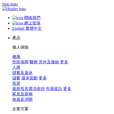
Skip links
聯絡我們
網上投保
English
繁體中文
產品
個人保險
健康
危疾保障
醫療
意外及傷病
更多
人壽
儲蓄及退休
儲蓄
退休策劃
更多
投資
最新投資選項表現
市場資訊
更多
家居及寵物
旅遊及消閒
企業方案