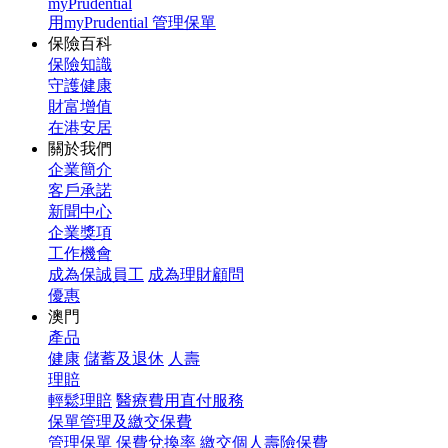
myPrudential
用myPrudential 管理保單
保險百科
保險知識
守護健康
財富增值
在港安居
關於我們
企業簡介
客戶承諾
新聞中心
企業獎項
工作機會
成為保誠員工
成為理財顧問
優惠
澳門
產品
健康
儲蓄及退休
人壽
理賠
輕鬆理賠
醫療費用直付服務
保單管理及繳交保費
管理保單
保費兌換率
繳交個人壽險保費