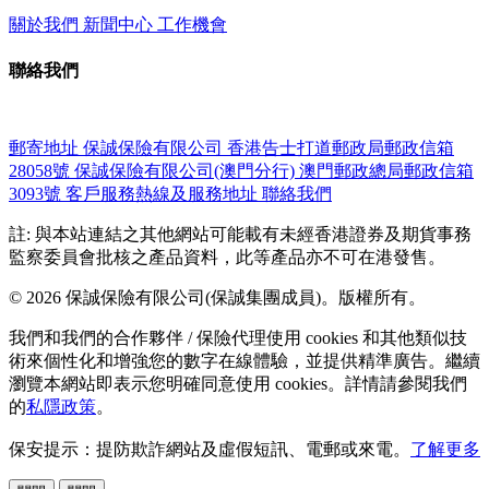
關於我們
新聞中心
工作機會
聯絡我們
郵寄地址
保誠保險有限公司
香港告士打道郵政局郵政信箱
28058號
保誠保險有限公司(澳門分行)
澳門郵政總局郵政信箱
3093號
客戶服務熱線及服務地址
聯絡我們
註: 與本站連結之其他網站可能載有未經香港證券及期貨事務
監察委員會批核之產品資料，此等產品亦不可在港發售。
© 2026 保誠保險有限公司(保誠集團成員)。版權所有。
我們和我們的合作夥伴 / 保險代理使用 cookies 和其他類似技
術來個性化和增強您的數字在線體驗，並提供精準廣告。繼續
瀏覽本網站即表示您明確同意使用 cookies。詳情請參閱我們
的
私隱政策
。
保安提示：提防欺詐網站及虛假短訊、電郵或來電。
了解更多