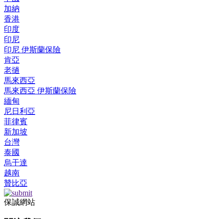
加納
香港
印度
印尼
印尼 伊斯蘭保險
肯亞
老撾
馬來西亞
馬來西亞 伊斯蘭保險
緬甸
尼日利亞
菲律賓
新加坡
台灣
泰國
烏干達
越南
贊比亞
保誠網站