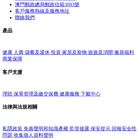
澳門郵政總局郵政信箱3093號
客戶服務熱線及服務地址
聯絡我們
產品
健康
人壽
儲蓄及退休
投資
家居及寵物
旅遊及消閒
僱員福利
商業保障
客戶支援
理賠
保單管理及繳交保費
健康服務
下載中心
法律與法規相關
私隱政策
免責聲明和知識產權
監管披露
保安提示
回報安全性
問題
收集個人資料聲明