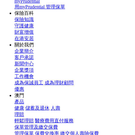
myPrudential
用myPrudential 管理保單
保險百科
保險知識
守護健康
財富增值
在港安居
關於我們
企業簡介
客戶承諾
新聞中心
企業獎項
工作機會
成為保誠員工
成為理財顧問
優惠
澳門
產品
健康
儲蓄及退休
人壽
理賠
輕鬆理賠
醫療費用直付服務
保單管理及繳交保費
管理保單
保費兌換率
繳交個人壽險保費