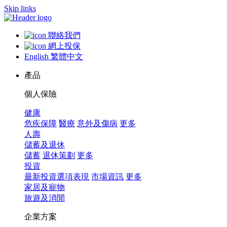
Skip links
聯絡我們
網上投保
English
繁體中文
產品
個人保險
健康
危疾保障
醫療
意外及傷病
更多
人壽
儲蓄及退休
儲蓄
退休策劃
更多
投資
最新投資選項表現
市場資訊
更多
家居及寵物
旅遊及消閒
企業方案