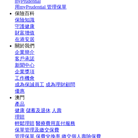
myPrudential
用myPrudential 管理保單
保險百科
保險知識
守護健康
財富增值
在港安居
關於我們
企業簡介
客戶承諾
新聞中心
企業獎項
工作機會
成為保誠員工
成為理財顧問
優惠
澳門
產品
健康
儲蓄及退休
人壽
理賠
輕鬆理賠
醫療費用直付服務
保單管理及繳交保費
管理保單
保費兌換率
繳交個人壽險保費