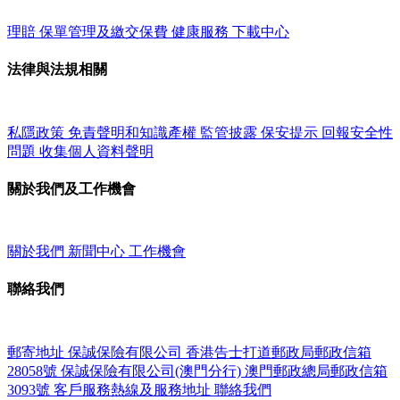
理賠
保單管理及繳交保費
健康服務
下載中心
法律與法規相關
私隱政策
免責聲明和知識產權
監管披露
保安提示
回報安全性
問題
收集個人資料聲明
關於我們及工作機會
關於我們
新聞中心
工作機會
聯絡我們
郵寄地址
保誠保險有限公司
香港告士打道郵政局郵政信箱
28058號
保誠保險有限公司(澳門分行)
澳門郵政總局郵政信箱
3093號
客戶服務熱線及服務地址
聯絡我們