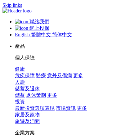
Skip links
聯絡我們
網上投保
English
繁體中文
简体中文
產品
個人保險
健康
危疾保障
醫療
意外及傷病
更多
人壽
儲蓄及退休
儲蓄
退休策劃
更多
投資
最新投資選項表現
市場資訊
更多
家居及寵物
旅遊及消閒
企業方案