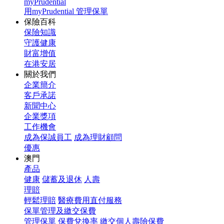
myPrudential
用myPrudential 管理保單
保險百科
保險知識
守護健康
財富增值
在港安居
關於我們
企業簡介
客戶承諾
新聞中心
企業獎項
工作機會
成為保誠員工
成為理財顧問
優惠
澳門
產品
健康
儲蓄及退休
人壽
理賠
輕鬆理賠
醫療費用直付服務
保單管理及繳交保費
管理保單
保費兌換率
繳交個人壽險保費