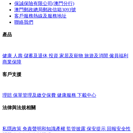
保誠保險有限公司(澳門分行)
澳門郵政總局郵政信箱3093號
客戶服務熱線及服務地址
聯絡我們
產品
健康
人壽
儲蓄及退休
投資
家居及寵物
旅遊及消閒
僱員福利
商業保障
客戶支援
理賠
保單管理及繳交保費
健康服務
下載中心
法律與法規相關
私隱政策
免責聲明和知識產權
監管披露
保安提示
回報安全性