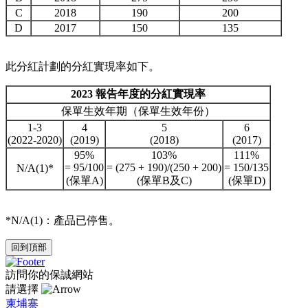
C
2018
190
200
D
2017
150
135
此分紅計劃的分紅實現率如下。
2023 報告年度的分紅實現率
保單生效年期（保單生效年份）
1-3
4
5
6
(2022-2020)
(2019)
(2018)
(2017)
95%
103%
111%
= 95/100
= (275 + 190)/(250 + 200)
= 150/135
N/A(1)*
(保單A)
(保單B及C)
(保單D)
*N/A(1)：產品已停售。
回到頂部
訪問你的保誠網站
請選擇
柬埔寨