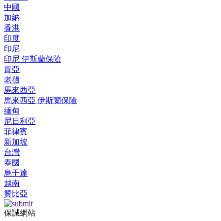
中國
加納
香港
印度
印尼
印尼 伊斯蘭保險
肯亞
老撾
馬來西亞
馬來西亞 伊斯蘭保險
緬甸
尼日利亞
菲律賓
新加坡
台灣
泰國
烏干達
越南
贊比亞
保誠網站