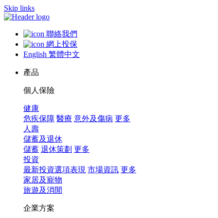
Skip links
聯絡我們
網上投保
English
繁體中文
產品
個人保險
健康
危疾保障
醫療
意外及傷病
更多
人壽
儲蓄及退休
儲蓄
退休策劃
更多
投資
最新投資選項表現
市場資訊
更多
家居及寵物
旅遊及消閒
企業方案